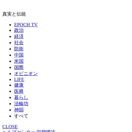
真実と伝統
EPOCH TV
政治
経済
社会
防衛
中国
米国
国際
オピニオン
LIFE
健康
医療
暮らし
法輪功
神韻
すべて
CLOSE