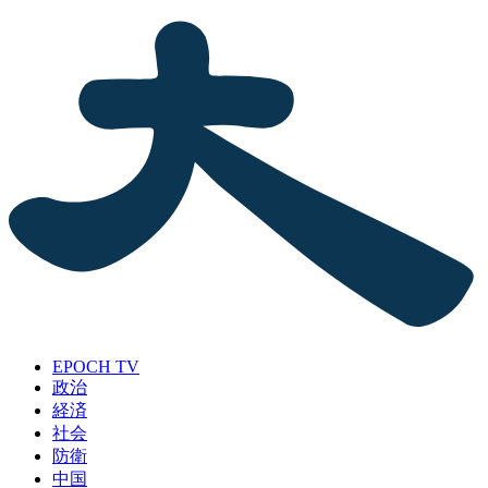
EPOCH TV
政治
経済
社会
防衛
中国