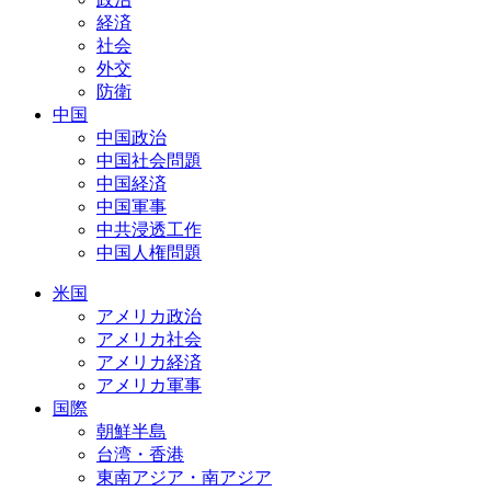
経済
社会
外交
防衛
中国
中国政治
中国社会問題
中国経済
中国軍事
中共浸透工作
中国人権問題
米国
アメリカ政治
アメリカ社会
アメリカ経済
アメリカ軍事
国際
朝鮮半島
台湾・香港
東南アジア・南アジア