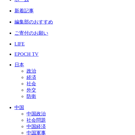
新着記事
編集部のおすすめ
ご寄付のお願い
LIFE
EPOCH TV
日本
政治
経済
社会
外交
防衛
中国
中国政治
社会問題
中国経済
中国軍事