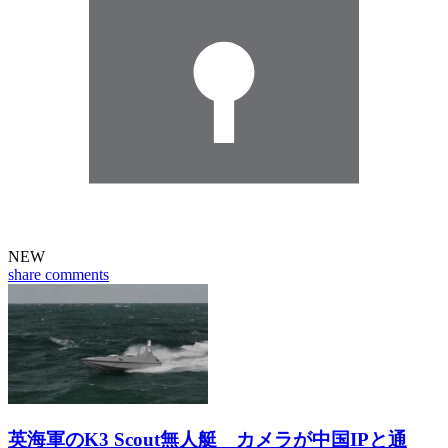
NEW
share
comments
英海軍のK3 Scout無人艇 カメラが中国IPと通