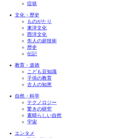
症状
文化・歴史
ものがたり
東洋文化
西洋文化
先人の超技術
歴史
伝記
教育・道徳
こども豆知識
子供の教育
古人の知恵
自然・科学
テクノロジー
驚きの研究
素晴らしい自然
宇宙
エンタメ