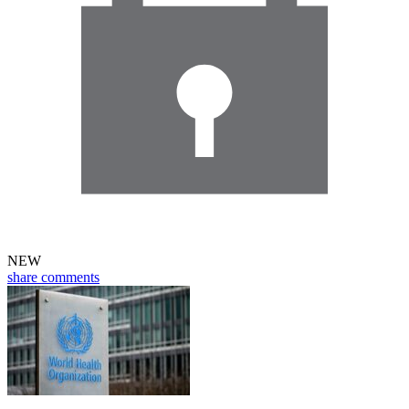
NEW
share
comments