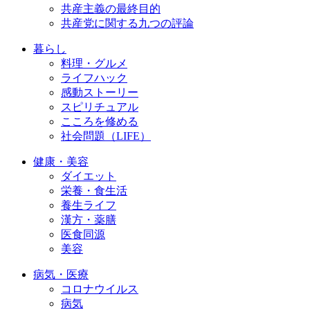
共産主義の最終目的
共産党に関する九つの評論
暮らし
料理・グルメ
ライフハック
感動ストーリー
スピリチュアル
こころを修める
社会問題（LIFE）
健康・美容
ダイエット
栄養・食生活
養生ライフ
漢方・薬膳
医食同源
美容
病気・医療
コロナウイルス
病気