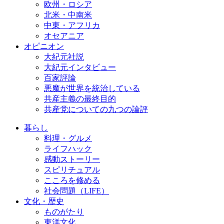
欧州・ロシア
北米・中南米
中東・アフリカ
オセアニア
オピニオン
大紀元社説
大紀元インタビュー
百家評論
悪魔が世界を統治している
共産主義の最終目的
共産党についての九つの論評
暮らし
料理・グルメ
ライフハック
感動ストーリー
スピリチュアル
こころを修める
社会問題（LIFE）
文化・歴史
ものがたり
東洋文化