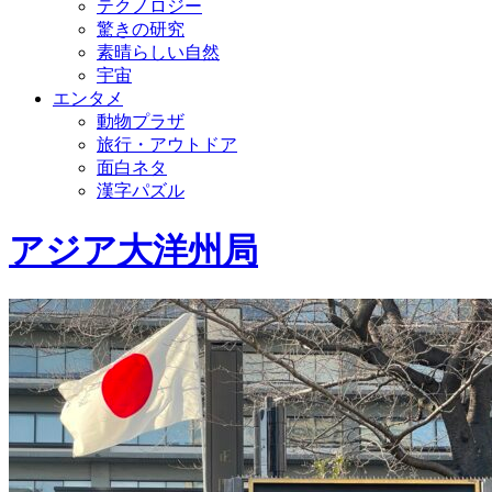
テクノロジー
驚きの研究
素晴らしい自然
宇宙
エンタメ
動物プラザ
旅行・アウトドア
面白ネタ
漢字パズル
アジア大洋州局