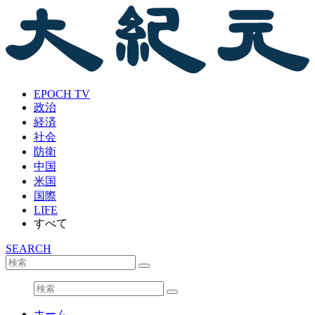
EPOCH TV
政治
経済
社会
防衛
中国
米国
国際
LIFE
すべて
SEARCH
ホーム