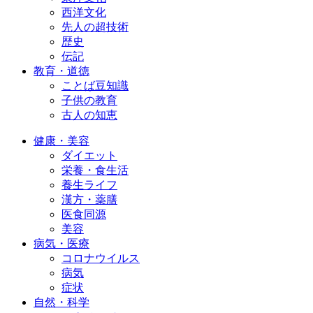
西洋文化
先人の超技術
歴史
伝記
教育・道徳
ことば豆知識
子供の教育
古人の知恵
健康・美容
ダイエット
栄養・食生活
養生ライフ
漢方・薬膳
医食同源
美容
病気・医療
コロナウイルス
病気
症状
自然・科学