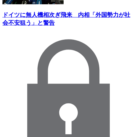
ドイツに無人機相次ぎ飛来 内相「外国勢力が社
会不安狙う」と警告