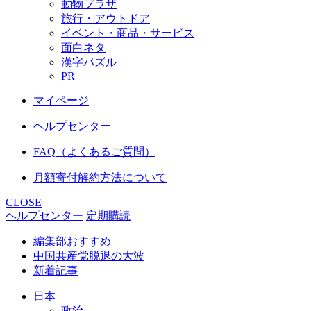
動物プラザ
旅行・アウトドア
イベント・商品・サービス
面白ネタ
漢字パズル
PR
マイページ
ヘルプセンター
FAQ（よくあるご質問）
月額寄付解約方法について
CLOSE
ヘルプセンター
定期購読
編集部おすすめ
中国共産党脱退の大波
新着記事
日本
政治