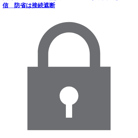
信 防省は接続遮断