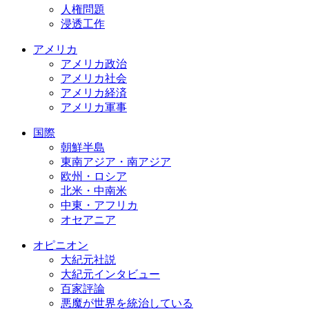
人権問題
浸透工作
アメリカ
アメリカ政治
アメリカ社会
アメリカ経済
アメリカ軍事
国際
朝鮮半島
東南アジア・南アジア
欧州・ロシア
北米・中南米
中東・アフリカ
オセアニア
オピニオン
大紀元社説
大紀元インタビュー
百家評論
悪魔が世界を統治している