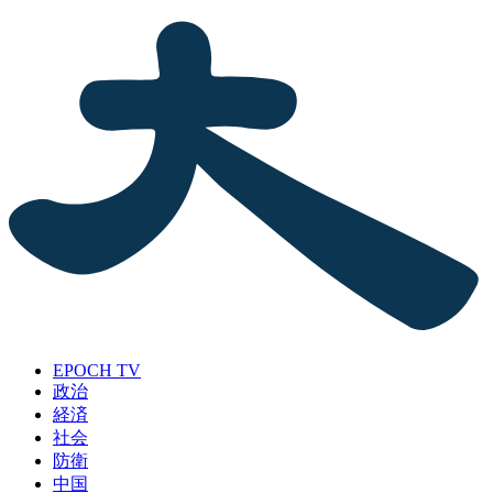
EPOCH TV
政治
経済
社会
防衛
中国