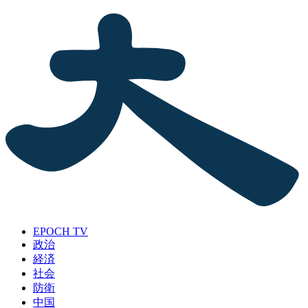
EPOCH TV
政治
経済
社会
防衛
中国