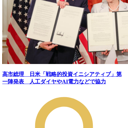
高市総理 日米「戦略的投資イニシアティブ」第
一陣発表 人工ダイヤやAI電力などで協力