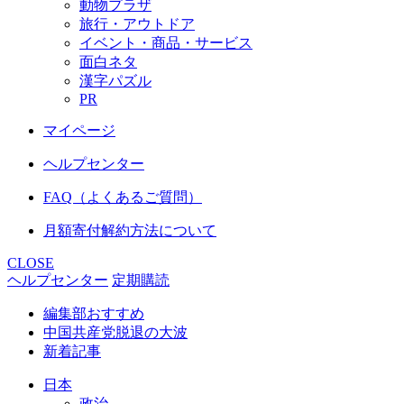
動物プラザ
旅行・アウトドア
イベント・商品・サービス
面白ネタ
漢字パズル
PR
マイページ
ヘルプセンター
FAQ（よくあるご質問）
月額寄付解約方法について
CLOSE
ヘルプセンター
定期購読
編集部おすすめ
中国共産党脱退の大波
新着記事
日本
政治