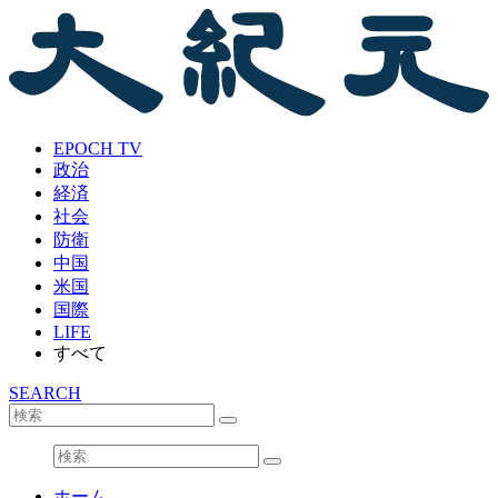
EPOCH TV
政治
経済
社会
防衛
中国
米国
国際
LIFE
すべて
SEARCH
ホーム