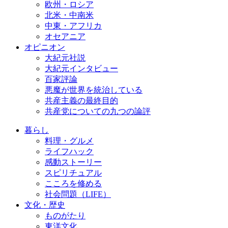
欧州・ロシア
北米・中南米
中東・アフリカ
オセアニア
オピニオン
大紀元社説
大紀元インタビュー
百家評論
悪魔が世界を統治している
共産主義の最終目的
共産党についての九つの論評
暮らし
料理・グルメ
ライフハック
感動ストーリー
スピリチュアル
こころを修める
社会問題（LIFE）
文化・歴史
ものがたり
東洋文化