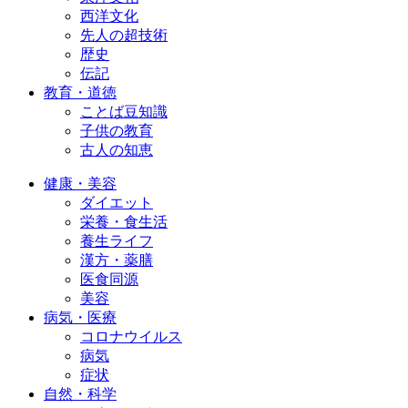
西洋文化
先人の超技術
歴史
伝記
教育・道徳
ことば豆知識
子供の教育
古人の知恵
健康・美容
ダイエット
栄養・食生活
養生ライフ
漢方・薬膳
医食同源
美容
病気・医療
コロナウイルス
病気
症状
自然・科学