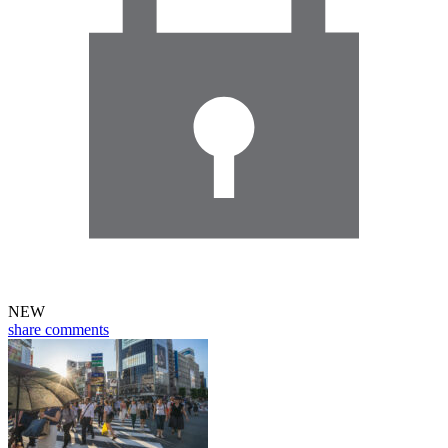
NEW
share
comments