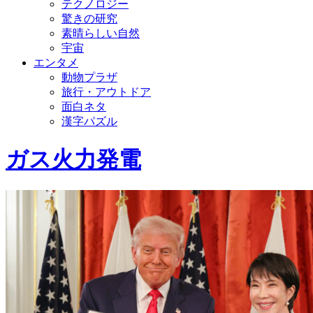
テクノロジー
驚きの研究
素晴らしい自然
宇宙
エンタメ
動物プラザ
旅行・アウトドア
面白ネタ
漢字パズル
ガス火力発電