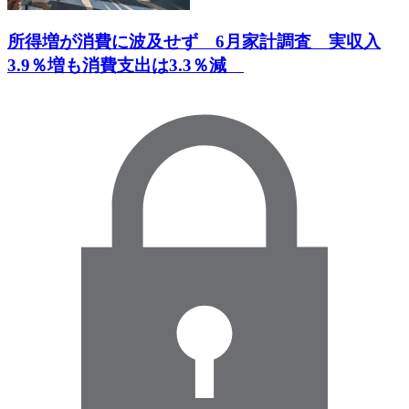
所得増が消費に波及せず 6月家計調査 実収入
3.9％増も消費支出は3.3％減