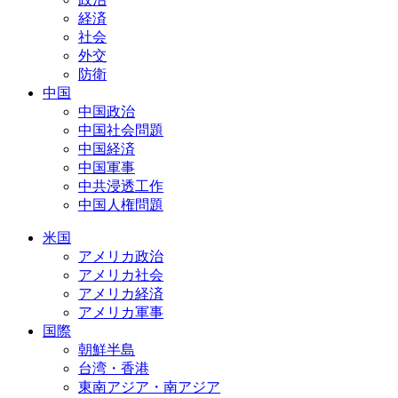
経済
社会
外交
防衛
中国
中国政治
中国社会問題
中国経済
中国軍事
中共浸透工作
中国人権問題
米国
アメリカ政治
アメリカ社会
アメリカ経済
アメリカ軍事
国際
朝鮮半島
台湾・香港
東南アジア・南アジア