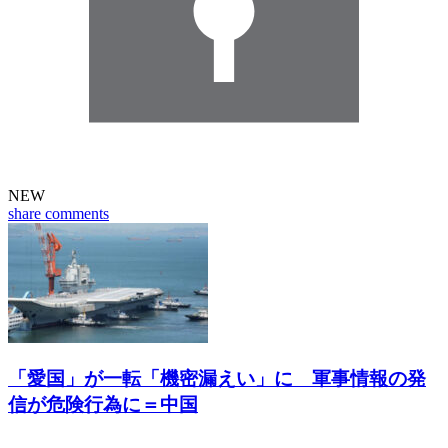
NEW
share
comments
「愛国」が一転「機密漏えい」に 軍事情報の発
信が危険行為に＝中国