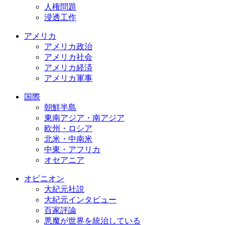
人権問題
浸透工作
アメリカ
アメリカ政治
アメリカ社会
アメリカ経済
アメリカ軍事
国際
朝鮮半島
東南アジア・南アジア
欧州・ロシア
北米・中南米
中東・アフリカ
オセアニア
オピニオン
大紀元社説
大紀元インタビュー
百家評論
悪魔が世界を統治している