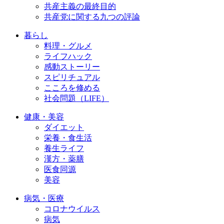
共産主義の最終目的
共産党に関する九つの評論
暮らし
料理・グルメ
ライフハック
感動ストーリー
スピリチュアル
こころを修める
社会問題（LIFE）
健康・美容
ダイエット
栄養・食生活
養生ライフ
漢方・薬膳
医食同源
美容
病気・医療
コロナウイルス
病気