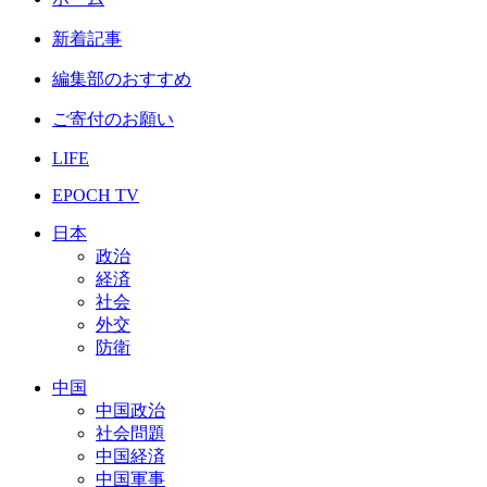
新着記事
編集部のおすすめ
ご寄付のお願い
LIFE
EPOCH TV
日本
政治
経済
社会
外交
防衛
中国
中国政治
社会問題
中国経済
中国軍事