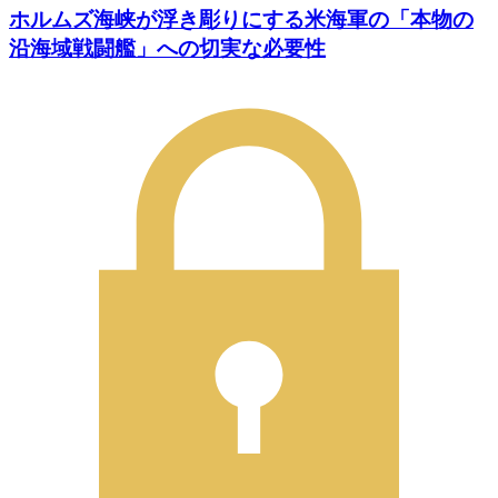
ホルムズ海峡が浮き彫りにする米海軍の「本物の
沿海域戦闘艦」への切実な必要性