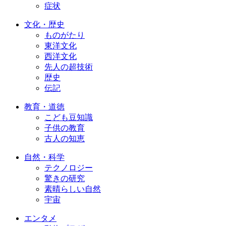
症状
文化・歴史
ものがたり
東洋文化
西洋文化
先人の超技術
歴史
伝記
教育・道徳
こども豆知識
子供の教育
古人の知恵
自然・科学
テクノロジー
驚きの研究
素晴らしい自然
宇宙
エンタメ