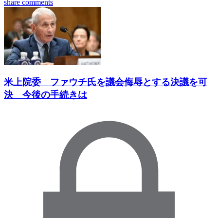
share
comments
米上院委 ファウチ氏を議会侮辱とする決議を可
決 今後の手続きは