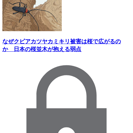
なぜクビアカツヤカミキリ被害は桜で広がるの
か 日本の桜並木が抱える弱点