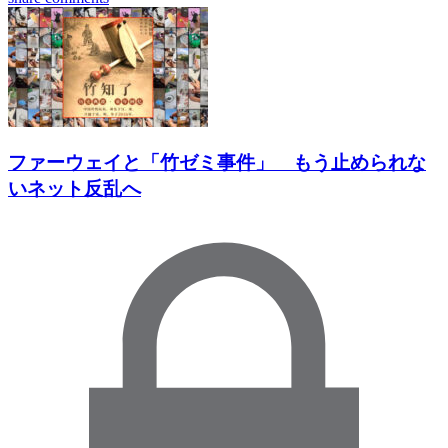
ファーウェイと「竹ゼミ事件」 もう止められな
いネット反乱へ