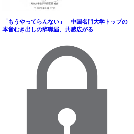
「もうやってらんない」 中国名門大学トップの
本音むき出しの辞職届、共感広がる