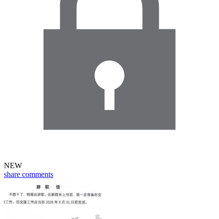
NEW
share
comments