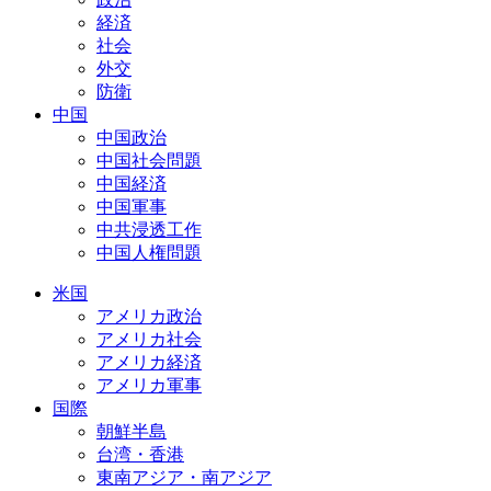
経済
社会
外交
防衛
中国
中国政治
中国社会問題
中国経済
中国軍事
中共浸透工作
中国人権問題
米国
アメリカ政治
アメリカ社会
アメリカ経済
アメリカ軍事
国際
朝鮮半島
台湾・香港
東南アジア・南アジア