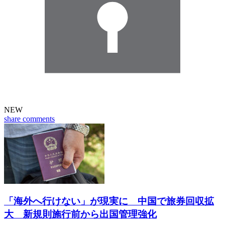
NEW
share
comments
「海外へ行けない」が現実に 中国で旅券回収拡
大 新規則施行前から出国管理強化