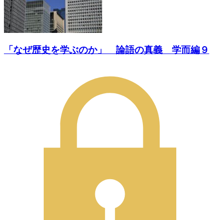
「なぜ歴史を学ぶのか」 論語の真義 学而編９