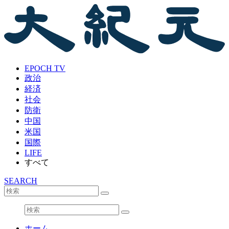
EPOCH TV
政治
経済
社会
防衛
中国
米国
国際
LIFE
すべて
SEARCH
ホーム