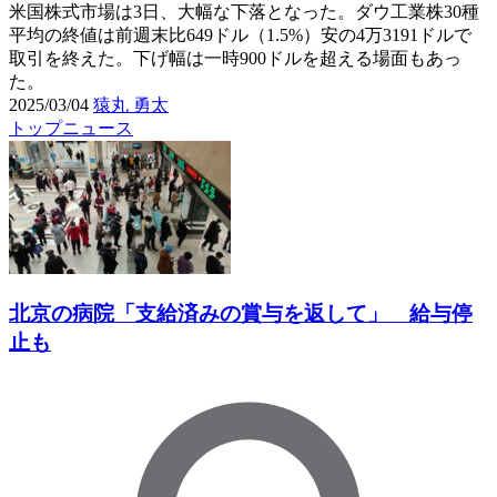
米国株式市場は3日、大幅な下落となった。ダウ工業株30種
平均の終値は前週末比649ドル（1.5%）安の4万3191ドルで
取引を終えた。下げ幅は一時900ドルを超える場面もあっ
た。
2025/03/04
猿丸 勇太
トップニュース
北京の病院「支給済みの賞与を返して」 給与停
止も