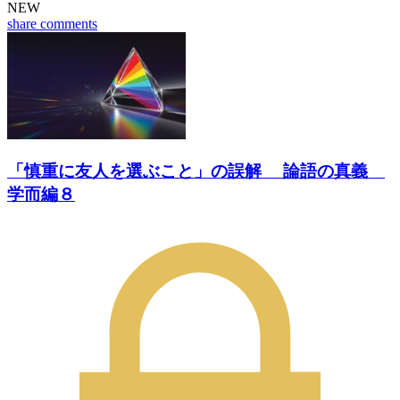
NEW
share
comments
「慎重に友人を選ぶこと」の誤解 論語の真義
学而編８