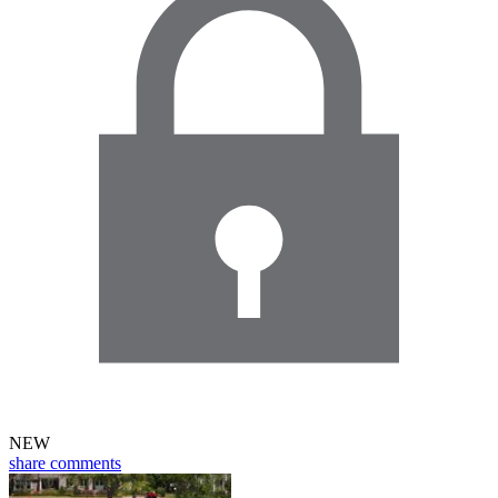
NEW
share
comments