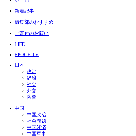
新着記事
編集部のおすすめ
ご寄付のお願い
LIFE
EPOCH TV
日本
政治
経済
社会
外交
防衛
中国
中国政治
社会問題
中国経済
中国軍事