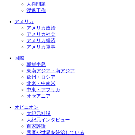
人権問題
浸透工作
アメリカ
アメリカ政治
アメリカ社会
アメリカ経済
アメリカ軍事
国際
朝鮮半島
東南アジア・南アジア
欧州・ロシア
北米・中南米
中東・アフリカ
オセアニア
オピニオン
大紀元社説
大紀元インタビュー
百家評論
悪魔が世界を統治している