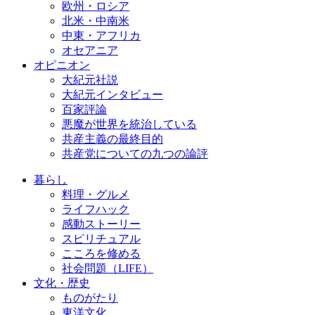
欧州・ロシア
北米・中南米
中東・アフリカ
オセアニア
オピニオン
大紀元社説
大紀元インタビュー
百家評論
悪魔が世界を統治している
共産主義の最終目的
共産党についての九つの論評
暮らし
料理・グルメ
ライフハック
感動ストーリー
スピリチュアル
こころを修める
社会問題（LIFE）
文化・歴史
ものがたり
東洋文化