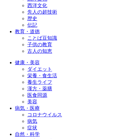
西洋文化
先人の超技術
歴史
伝記
教育・道徳
ことば豆知識
子供の教育
古人の知恵
健康・美容
ダイエット
栄養・食生活
養生ライフ
漢方・薬膳
医食同源
美容
病気・医療
コロナウイルス
病気
症状
自然・科学