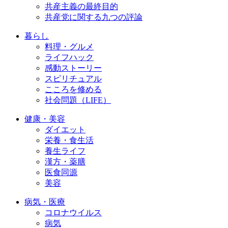
共産主義の最終目的
共産党に関する九つの評論
暮らし
料理・グルメ
ライフハック
感動ストーリー
スピリチュアル
こころを修める
社会問題（LIFE）
健康・美容
ダイエット
栄養・食生活
養生ライフ
漢方・薬膳
医食同源
美容
病気・医療
コロナウイルス
病気