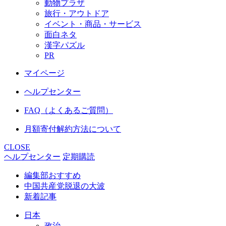
動物プラザ
旅行・アウトドア
イベント・商品・サービス
面白ネタ
漢字パズル
PR
マイページ
ヘルプセンター
FAQ（よくあるご質問）
月額寄付解約方法について
CLOSE
ヘルプセンター
定期購読
編集部おすすめ
中国共産党脱退の大波
新着記事
日本
政治