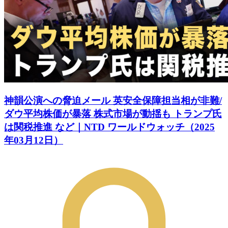
神韻公演への脅迫メール 英安全保障担当相が非難/
ダウ平均株価が暴落 株式市場が動揺も トランプ氏
は関税推進 など｜NTD ワールドウォッチ（2025
年03月12日）