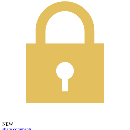
NEW
share
comments