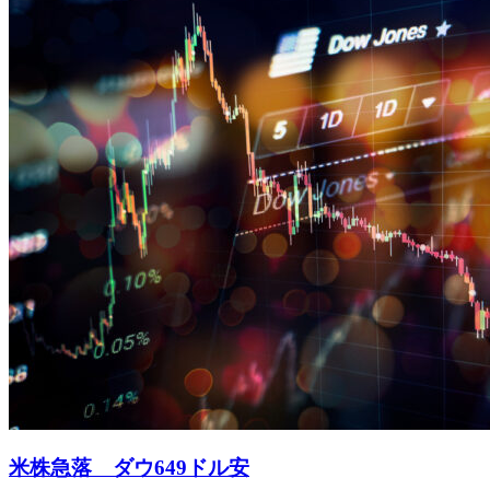
米株急落 ダウ649ドル安