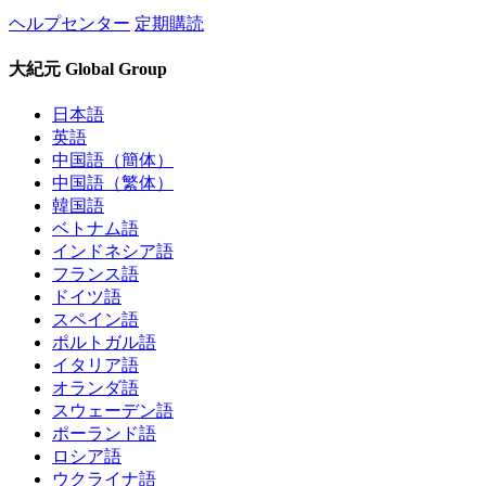
ヘルプセンター
定期購読
大紀元 Global Group
日本語
英語
中国語（簡体）
中国語（繁体）
韓国語
ベトナム語
インドネシア語
フランス語
ドイツ語
スペイン語
ポルトガル語
イタリア語
オランダ語
スウェーデン語
ポーランド語
ロシア語
ウクライナ語