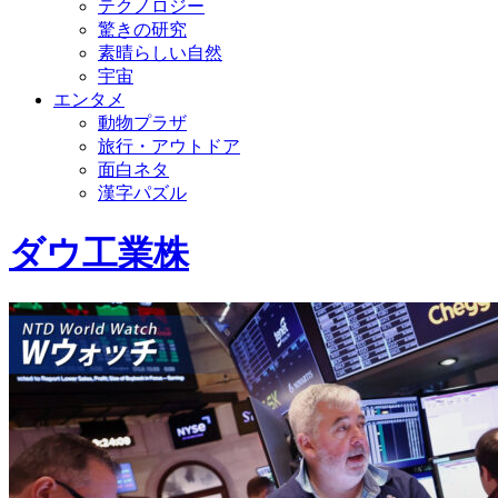
テクノロジー
驚きの研究
素晴らしい自然
宇宙
エンタメ
動物プラザ
旅行・アウトドア
面白ネタ
漢字パズル
ダウ工業株