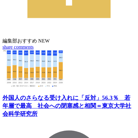
編集部おすすめ
NEW
share
comments
外国人のさらなる受け入れに「反対」56.3％ 若
年層で最高 社会への閉塞感と相関＝東京大学社
会科学研究所