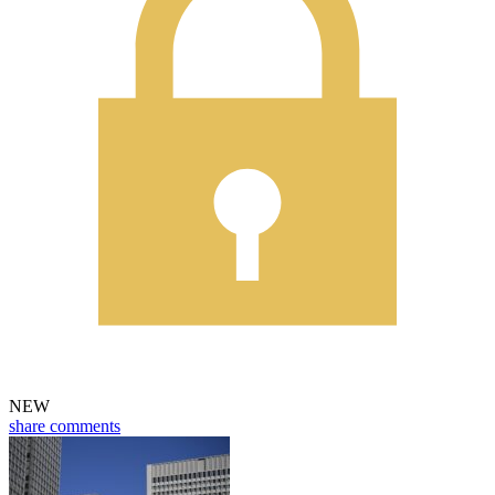
NEW
share
comments