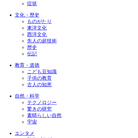
症状
文化・歴史
ものがたり
東洋文化
西洋文化
先人の超技術
歴史
伝記
教育・道徳
こども豆知識
子供の教育
古人の知恵
自然・科学
テクノロジー
驚きの研究
素晴らしい自然
宇宙
エンタメ