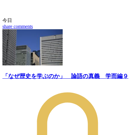
今日
share
comments
「なぜ歴史を学ぶのか」 論語の真義 学而編９