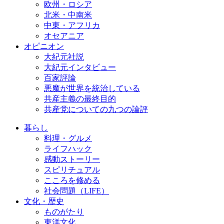
欧州・ロシア
北米・中南米
中東・アフリカ
オセアニア
オピニオン
大紀元社説
大紀元インタビュー
百家評論
悪魔が世界を統治している
共産主義の最終目的
共産党についての九つの論評
暮らし
料理・グルメ
ライフハック
感動ストーリー
スピリチュアル
こころを修める
社会問題（LIFE）
文化・歴史
ものがたり
東洋文化