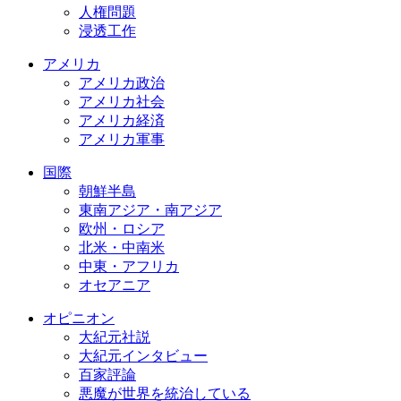
人権問題
浸透工作
アメリカ
アメリカ政治
アメリカ社会
アメリカ経済
アメリカ軍事
国際
朝鮮半島
東南アジア・南アジア
欧州・ロシア
北米・中南米
中東・アフリカ
オセアニア
オピニオン
大紀元社説
大紀元インタビュー
百家評論
悪魔が世界を統治している