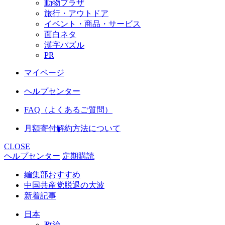
動物プラザ
旅行・アウトドア
イベント・商品・サービス
面白ネタ
漢字パズル
PR
マイページ
ヘルプセンター
FAQ（よくあるご質問）
月額寄付解約方法について
CLOSE
ヘルプセンター
定期購読
編集部おすすめ
中国共産党脱退の大波
新着記事
日本
政治