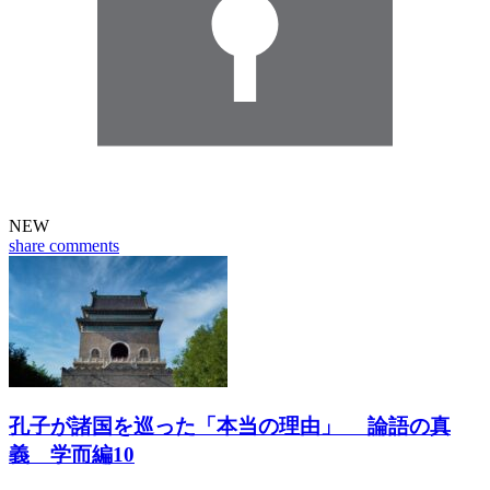
NEW
share
comments
孔子が諸国を巡った「本当の理由」 論語の真
義 学而編10