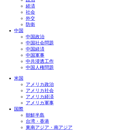
経済
社会
外交
防衛
中国
中国政治
中国社会問題
中国経済
中国軍事
中共浸透工作
中国人権問題
米国
アメリカ政治
アメリカ社会
アメリカ経済
アメリカ軍事
国際
朝鮮半島
台湾・香港
東南アジア・南アジア