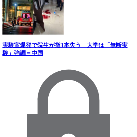
実験室爆発で院生が指3本失う 大学は「無断実
験」強調＝中国