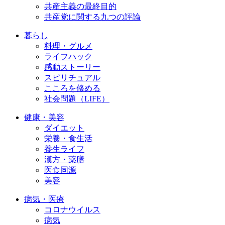
共産主義の最終目的
共産党に関する九つの評論
暮らし
料理・グルメ
ライフハック
感動ストーリー
スピリチュアル
こころを修める
社会問題（LIFE）
健康・美容
ダイエット
栄養・食生活
養生ライフ
漢方・薬膳
医食同源
美容
病気・医療
コロナウイルス
病気