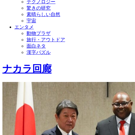
テクノロジー
驚きの研究
素晴らしい自然
宇宙
エンタメ
動物プラザ
旅行・アウトドア
面白ネタ
漢字パズル
ナカラ回廊