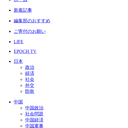
新着記事
編集部のおすすめ
ご寄付のお願い
LIFE
EPOCH TV
日本
政治
経済
社会
外交
防衛
中国
中国政治
社会問題
中国経済
中国軍事