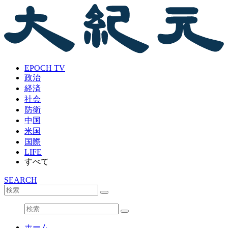
EPOCH TV
政治
経済
社会
防衛
中国
米国
国際
LIFE
すべて
SEARCH
ホーム