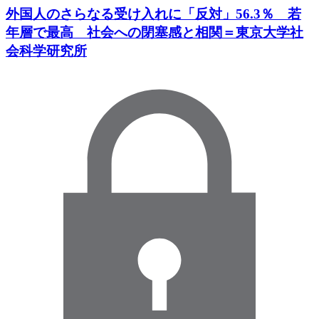
外国人のさらなる受け入れに「反対」56.3％ 若
年層で最高 社会への閉塞感と相関＝東京大学社
会科学研究所