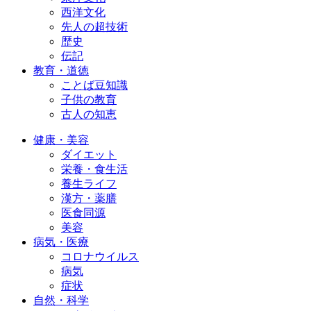
西洋文化
先人の超技術
歴史
伝記
教育・道徳
ことば豆知識
子供の教育
古人の知恵
健康・美容
ダイエット
栄養・食生活
養生ライフ
漢方・薬膳
医食同源
美容
病気・医療
コロナウイルス
病気
症状
自然・科学