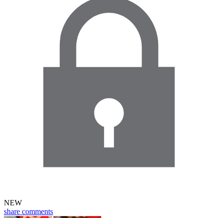
NEW
share
comments