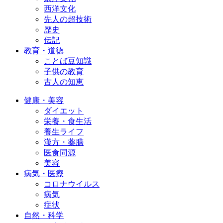
西洋文化
先人の超技術
歴史
伝記
教育・道徳
ことば豆知識
子供の教育
古人の知恵
健康・美容
ダイエット
栄養・食生活
養生ライフ
漢方・薬膳
医食同源
美容
病気・医療
コロナウイルス
病気
症状
自然・科学