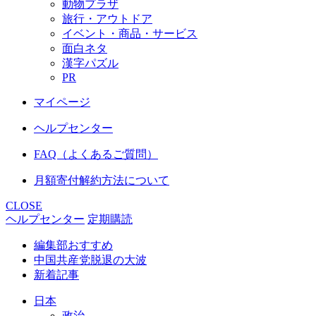
動物プラザ
旅行・アウトドア
イベント・商品・サービス
面白ネタ
漢字パズル
PR
マイページ
ヘルプセンター
FAQ（よくあるご質問）
月額寄付解約方法について
CLOSE
ヘルプセンター
定期購読
編集部おすすめ
中国共産党脱退の大波
新着記事
日本
政治