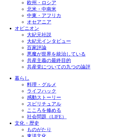
欧州・ロシア
北米・中南米
中東・アフリカ
オセアニア
オピニオン
大紀元社説
大紀元インタビュー
百家評論
悪魔が世界を統治している
共産主義の最終目的
共産党についての九つの論評
暮らし
料理・グルメ
ライフハック
感動ストーリー
スピリチュアル
こころを修める
社会問題（LIFE）
文化・歴史
ものがたり
東洋文化