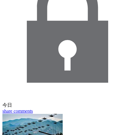
今日
share
comments