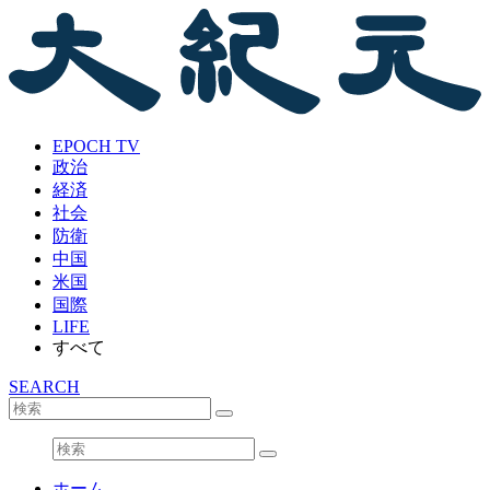
EPOCH TV
政治
経済
社会
防衛
中国
米国
国際
LIFE
すべて
SEARCH
ホーム