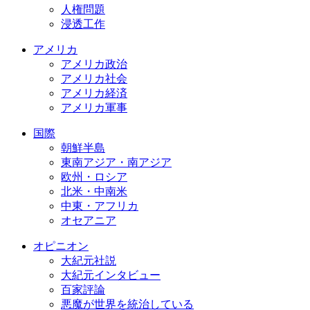
人権問題
浸透工作
アメリカ
アメリカ政治
アメリカ社会
アメリカ経済
アメリカ軍事
国際
朝鮮半島
東南アジア・南アジア
欧州・ロシア
北米・中南米
中東・アフリカ
オセアニア
オピニオン
大紀元社説
大紀元インタビュー
百家評論
悪魔が世界を統治している