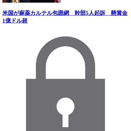
米国が麻薬カルテル包囲網 幹部5人起訴 懸賞金
1億ドル超