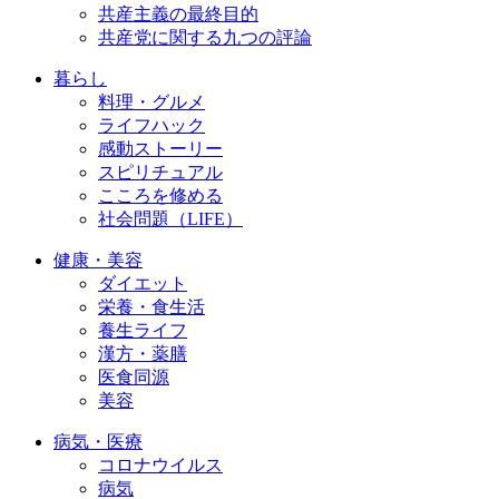
共産主義の最終目的
共産党に関する九つの評論
暮らし
料理・グルメ
ライフハック
感動ストーリー
スピリチュアル
こころを修める
社会問題（LIFE）
健康・美容
ダイエット
栄養・食生活
養生ライフ
漢方・薬膳
医食同源
美容
病気・医療
コロナウイルス
病気