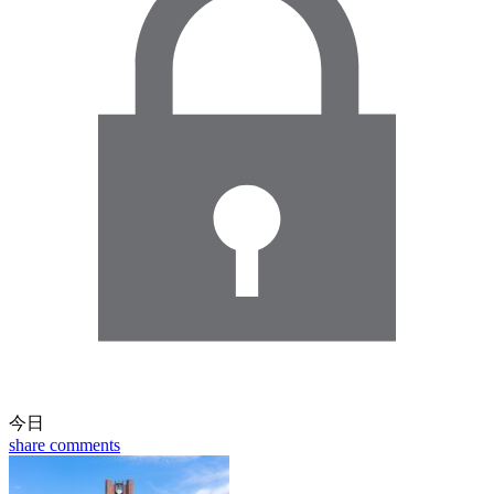
今日
share
comments