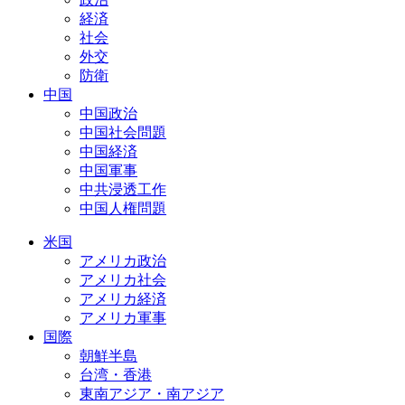
経済
社会
外交
防衛
中国
中国政治
中国社会問題
中国経済
中国軍事
中共浸透工作
中国人権問題
米国
アメリカ政治
アメリカ社会
アメリカ経済
アメリカ軍事
国際
朝鮮半島
台湾・香港
東南アジア・南アジア