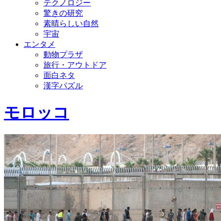
テクノロジー
驚きの研究
素晴らしい自然
宇宙
エンタメ
動物プラザ
旅行・アウトドア
面白ネタ
漢字パズル
モロッコ