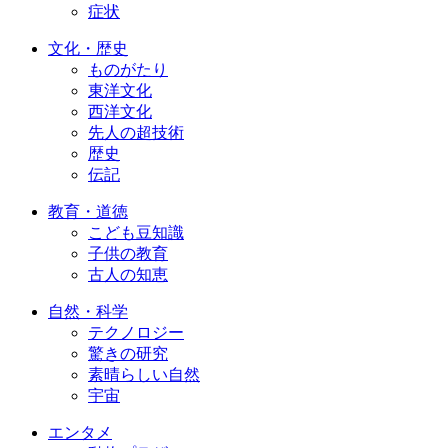
症状
文化・歴史
ものがたり
東洋文化
西洋文化
先人の超技術
歴史
伝記
教育・道徳
こども豆知識
子供の教育
古人の知恵
自然・科学
テクノロジー
驚きの研究
素晴らしい自然
宇宙
エンタメ