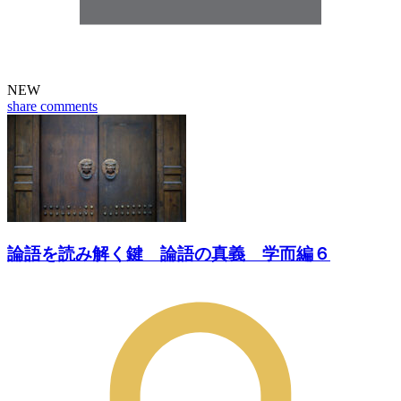
NEW
share
comments
論語を読み解く鍵 論語の真義 学而編６