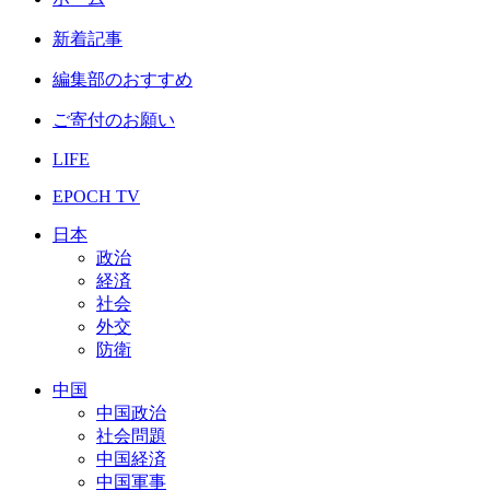
新着記事
編集部のおすすめ
ご寄付のお願い
LIFE
EPOCH TV
日本
政治
経済
社会
外交
防衛
中国
中国政治
社会問題
中国経済
中国軍事