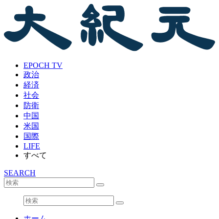
EPOCH TV
政治
経済
社会
防衛
中国
米国
国際
LIFE
すべて
SEARCH
ホーム