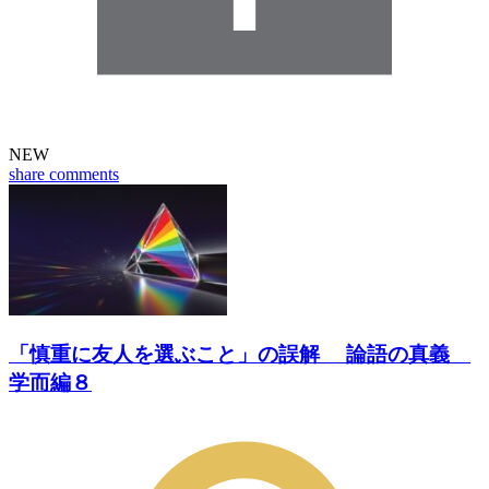
NEW
share
comments
「慎重に友人を選ぶこと」の誤解 論語の真義
学而編８