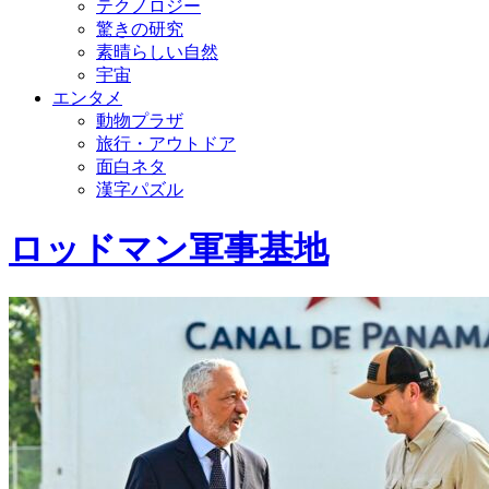
テクノロジー
驚きの研究
素晴らしい自然
宇宙
エンタメ
動物プラザ
旅行・アウトドア
面白ネタ
漢字パズル
ロッドマン軍事基地