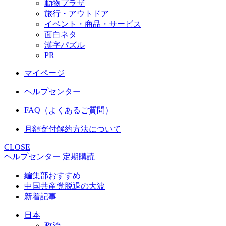
動物プラザ
旅行・アウトドア
イベント・商品・サービス
面白ネタ
漢字パズル
PR
マイページ
ヘルプセンター
FAQ（よくあるご質問）
月額寄付解約方法について
CLOSE
ヘルプセンター
定期購読
編集部おすすめ
中国共産党脱退の大波
新着記事
日本
政治