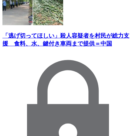
「逃げ切ってほしい」殺人容疑者を村民が総力支
援 食料、水、鍵付き車両まで提供＝中国