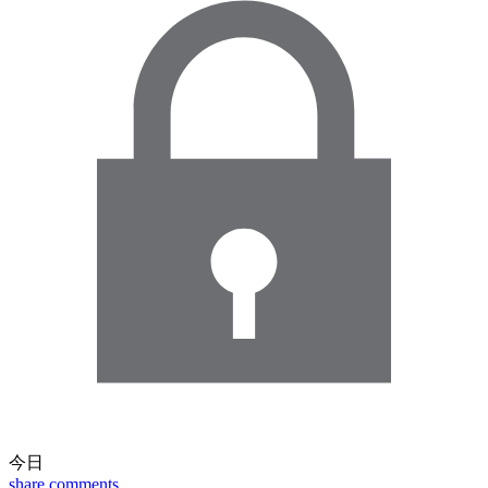
今日
share
comments