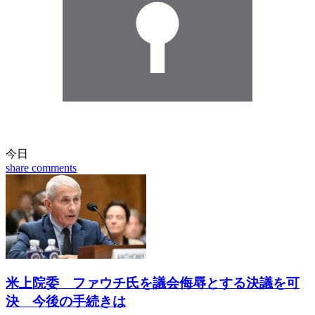
今日
share
comments
米上院委 ファウチ氏を議会侮辱とする決議を可
決 今後の手続きは