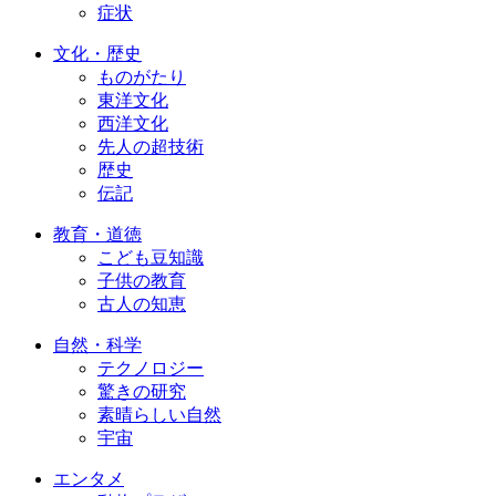
症状
文化・歴史
ものがたり
東洋文化
西洋文化
先人の超技術
歴史
伝記
教育・道徳
こども豆知識
子供の教育
古人の知恵
自然・科学
テクノロジー
驚きの研究
素晴らしい自然
宇宙
エンタメ