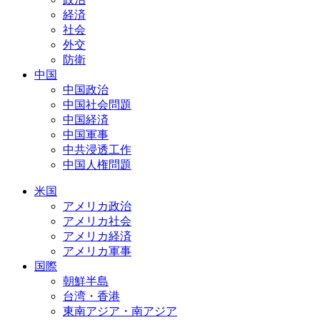
経済
社会
外交
防衛
中国
中国政治
中国社会問題
中国経済
中国軍事
中共浸透工作
中国人権問題
米国
アメリカ政治
アメリカ社会
アメリカ経済
アメリカ軍事
国際
朝鮮半島
台湾・香港
東南アジア・南アジア