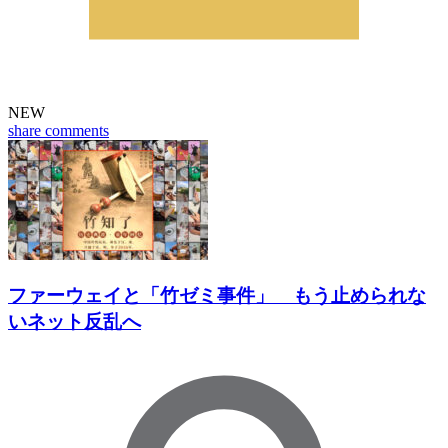
NEW
share
comments
ファーウェイと「竹ゼミ事件」 もう止められな
いネット反乱へ