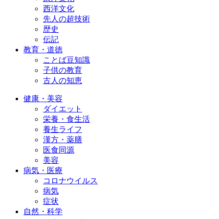
西洋文化
先人の超技術
歴史
伝記
教育・道徳
ことば豆知識
子供の教育
古人の知恵
健康・美容
ダイエット
栄養・食生活
養生ライフ
漢方・薬膳
医食同源
美容
病気・医療
コロナウイルス
病気
症状
自然・科学