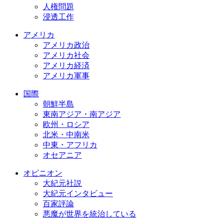
人権問題
浸透工作
アメリカ
アメリカ政治
アメリカ社会
アメリカ経済
アメリカ軍事
国際
朝鮮半島
東南アジア・南アジア
欧州・ロシア
北米・中南米
中東・アフリカ
オセアニア
オピニオン
大紀元社説
大紀元インタビュー
百家評論
悪魔が世界を統治している