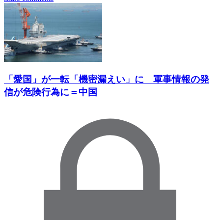
「愛国」が一転「機密漏えい」に 軍事情報の発
信が危険行為に＝中国