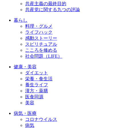
共産主義の最終目的
共産党に関する九つの評論
暮らし
料理・グルメ
ライフハック
感動ストーリー
スピリチュアル
こころを修める
社会問題（LIFE）
健康・美容
ダイエット
栄養・食生活
養生ライフ
漢方・薬膳
医食同源
美容
病気・医療
コロナウイルス
病気