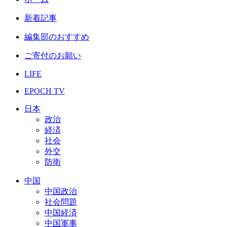
新着記事
編集部のおすすめ
ご寄付のお願い
LIFE
EPOCH TV
日本
政治
経済
社会
外交
防衛
中国
中国政治
社会問題
中国経済
中国軍事