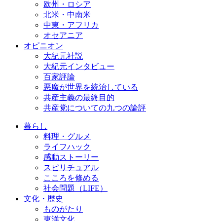
欧州・ロシア
北米・中南米
中東・アフリカ
オセアニア
オピニオン
大紀元社説
大紀元インタビュー
百家評論
悪魔が世界を統治している
共産主義の最終目的
共産党についての九つの論評
暮らし
料理・グルメ
ライフハック
感動ストーリー
スピリチュアル
こころを修める
社会問題（LIFE）
文化・歴史
ものがたり
東洋文化