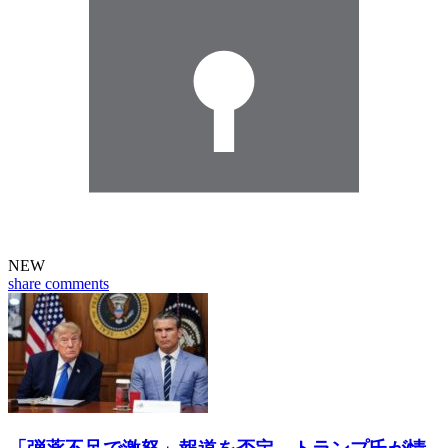
NEW
share
comments