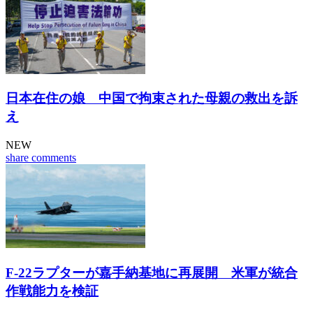
日本在住の娘 中国で拘束された母親の救出を訴
え
NEW
share
comments
F-22ラプターが嘉手納基地に再展開 米軍が統合
作戦能力を検証