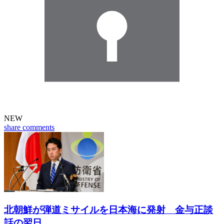
NEW
share
comments
北朝鮮が弾道ミサイルを日本海に発射 金与正談
話の翌日