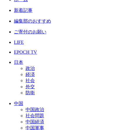
新着記事
編集部のおすすめ
ご寄付のお願い
LIFE
EPOCH TV
日本
政治
経済
社会
外交
防衛
中国
中国政治
社会問題
中国経済
中国軍事