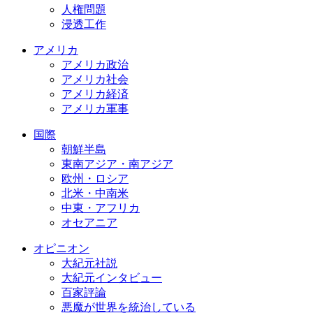
人権問題
浸透工作
アメリカ
アメリカ政治
アメリカ社会
アメリカ経済
アメリカ軍事
国際
朝鮮半島
東南アジア・南アジア
欧州・ロシア
北米・中南米
中東・アフリカ
オセアニア
オピニオン
大紀元社説
大紀元インタビュー
百家評論
悪魔が世界を統治している