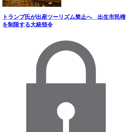
トランプ氏が出産ツーリズム禁止へ 出生市民権
を制限する大統領令