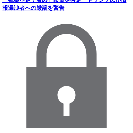
「弾薬不足で激怒」報道を否定 トランプ氏が情
報漏洩者への厳罰を警告