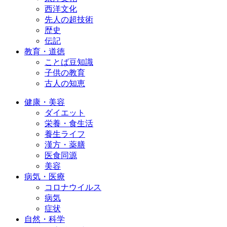
西洋文化
先人の超技術
歴史
伝記
教育・道徳
ことば豆知識
子供の教育
古人の知恵
健康・美容
ダイエット
栄養・食生活
養生ライフ
漢方・薬膳
医食同源
美容
病気・医療
コロナウイルス
病気
症状
自然・科学