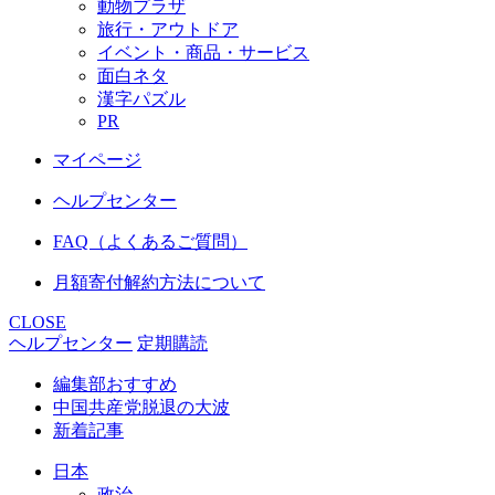
動物プラザ
旅行・アウトドア
イベント・商品・サービス
面白ネタ
漢字パズル
PR
マイページ
ヘルプセンター
FAQ（よくあるご質問）
月額寄付解約方法について
CLOSE
ヘルプセンター
定期購読
編集部おすすめ
中国共産党脱退の大波
新着記事
日本
政治