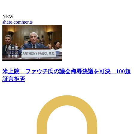
NEW
share
comments
米上院 ファウチ氏の議会侮辱決議を可決 100超
証言拒否