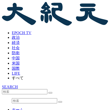
EPOCH TV
政治
経済
社会
防衛
中国
米国
国際
LIFE
すべて
SEARCH
ホーム