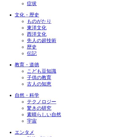
症状
文化・歴史
ものがたり
東洋文化
西洋文化
先人の超技術
歴史
伝記
教育・道徳
こども豆知識
子供の教育
古人の知恵
自然・科学
テクノロジー
驚きの研究
素晴らしい自然
宇宙
エンタメ