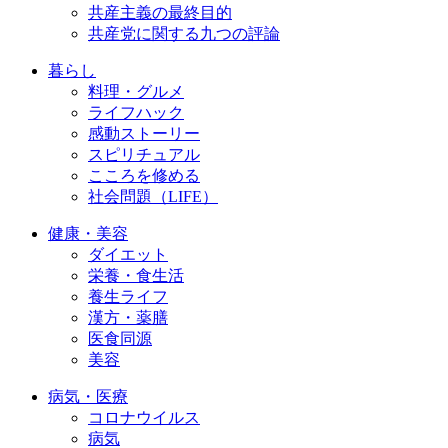
共産主義の最終目的
共産党に関する九つの評論
暮らし
料理・グルメ
ライフハック
感動ストーリー
スピリチュアル
こころを修める
社会問題（LIFE）
健康・美容
ダイエット
栄養・食生活
養生ライフ
漢方・薬膳
医食同源
美容
病気・医療
コロナウイルス
病気