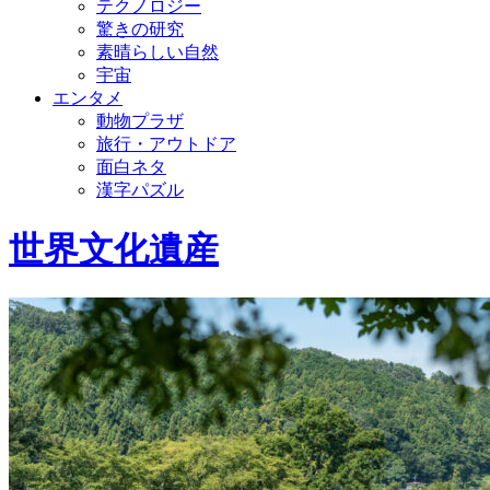
テクノロジー
驚きの研究
素晴らしい自然
宇宙
エンタメ
動物プラザ
旅行・アウトドア
面白ネタ
漢字パズル
世界文化遺産