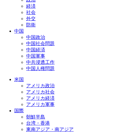
経済
社会
外交
防衛
中国
中国政治
中国社会問題
中国経済
中国軍事
中共浸透工作
中国人権問題
米国
アメリカ政治
アメリカ社会
アメリカ経済
アメリカ軍事
国際
朝鮮半島
台湾・香港
東南アジア・南アジア