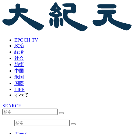
EPOCH TV
政治
経済
社会
防衛
中国
米国
国際
LIFE
すべて
SEARCH
ホーム