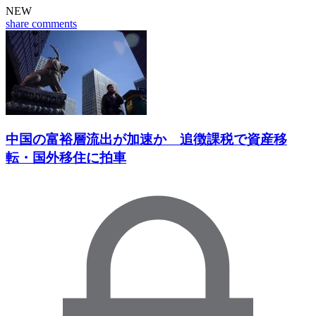
NEW
share
comments
中国の富裕層流出が加速か 追徴課税で資産移
転・国外移住に拍車