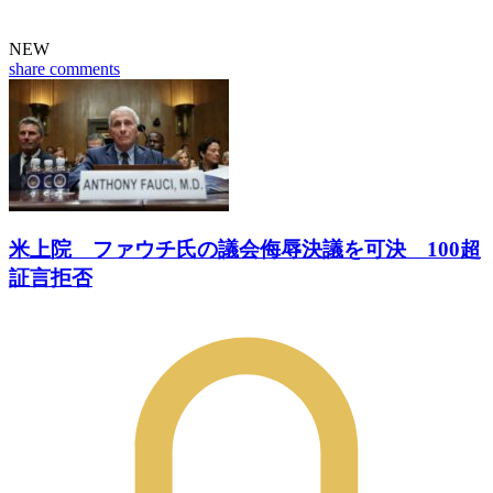
NEW
share
comments
米上院 ファウチ氏の議会侮辱決議を可決 100超
証言拒否