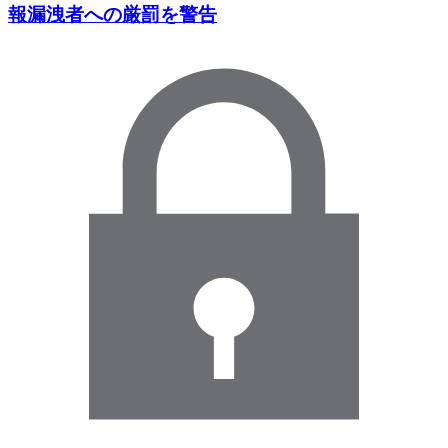
報漏洩者への厳罰を警告