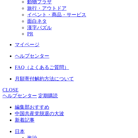
動物プラザ
旅行・アウトドア
イベント・商品・サービス
面白ネタ
漢字パズル
PR
マイページ
ヘルプセンター
FAQ（よくあるご質問）
月額寄付解約方法について
CLOSE
ヘルプセンター
定期購読
編集部おすすめ
中国共産党脱退の大波
新着記事
日本
政治