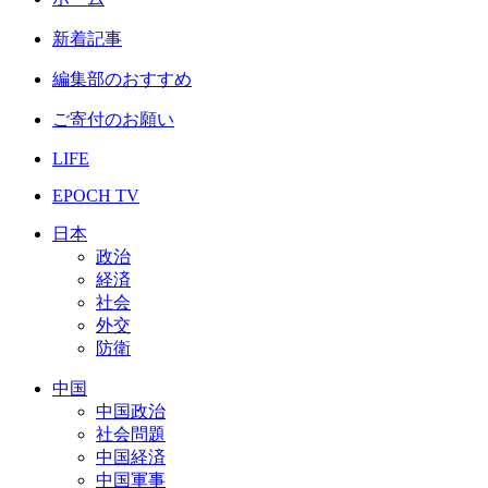
新着記事
編集部のおすすめ
ご寄付のお願い
LIFE
EPOCH TV
日本
政治
経済
社会
外交
防衛
中国
中国政治
社会問題
中国経済
中国軍事