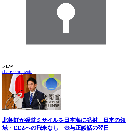
NEW
share
comments
北朝鮮が弾道ミサイルを日本海に発射 日本の領
域・EEZへの飛来なし 金与正談話の翌日