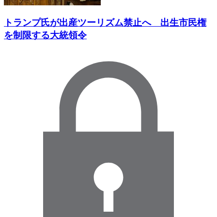
トランプ氏が出産ツーリズム禁止へ 出生市民権
を制限する大統領令