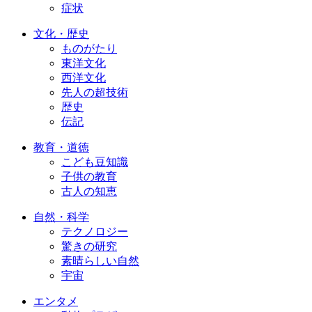
症状
文化・歴史
ものがたり
東洋文化
西洋文化
先人の超技術
歴史
伝記
教育・道徳
こども豆知識
子供の教育
古人の知恵
自然・科学
テクノロジー
驚きの研究
素晴らしい自然
宇宙
エンタメ