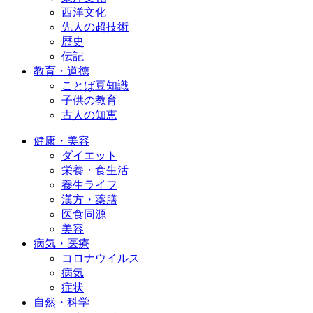
西洋文化
先人の超技術
歴史
伝記
教育・道徳
ことば豆知識
子供の教育
古人の知恵
健康・美容
ダイエット
栄養・食生活
養生ライフ
漢方・薬膳
医食同源
美容
病気・医療
コロナウイルス
病気
症状
自然・科学