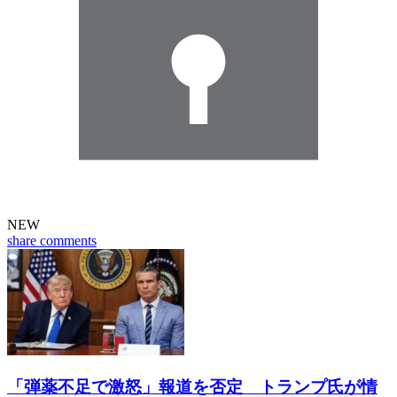
NEW
share
comments
「弾薬不足で激怒」報道を否定 トランプ氏が情