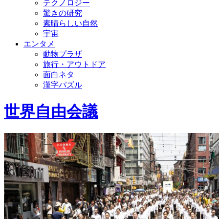
テクノロジー
驚きの研究
素晴らしい自然
宇宙
エンタメ
動物プラザ
旅行・アウトドア
面白ネタ
漢字パズル
世界自由会議