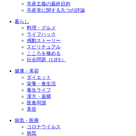
共産主義の最終目的
共産党に関する九つの評論
暮らし
料理・グルメ
ライフハック
感動ストーリー
スピリチュアル
こころを修める
社会問題（LIFE）
健康・美容
ダイエット
栄養・食生活
養生ライフ
漢方・薬膳
医食同源
美容
病気・医療
コロナウイルス
病気