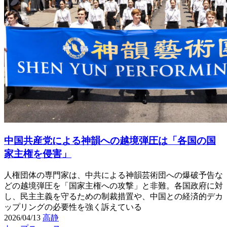
中国共産党による神韻への越境弾圧は「各国の国
家主権を侵害」
人権団体の専門家は、中共による神韻芸術団への爆破予告な
どの越境弾圧を「国家主権への攻撃」と非難。各国政府に対
し、民主主義を守るための制裁措置や、中国との経済的デカ
ップリングの必要性を強く訴えている
2026/04/13
高静