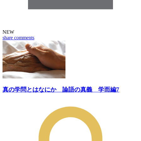
NEW
share
comments
真の学問とはなにか 論語の真義 学而編7