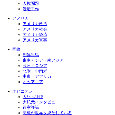
人権問題
浸透工作
アメリカ
アメリカ政治
アメリカ社会
アメリカ経済
アメリカ軍事
国際
朝鮮半島
東南アジア・南アジア
欧州・ロシア
北米・中南米
中東・アフリカ
オセアニア
オピニオン
大紀元社説
大紀元インタビュー
百家評論
悪魔が世界を統治している