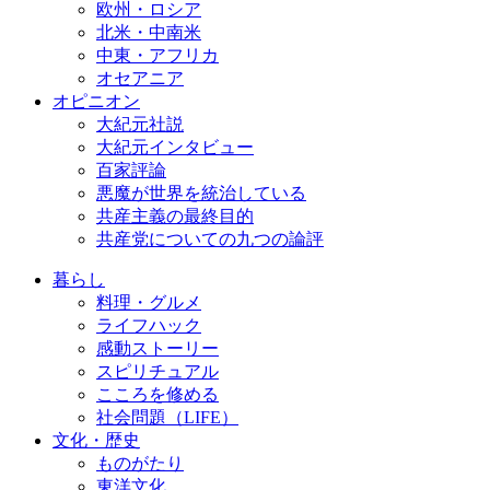
欧州・ロシア
北米・中南米
中東・アフリカ
オセアニア
オピニオン
大紀元社説
大紀元インタビュー
百家評論
悪魔が世界を統治している
共産主義の最終目的
共産党についての九つの論評
暮らし
料理・グルメ
ライフハック
感動ストーリー
スピリチュアル
こころを修める
社会問題（LIFE）
文化・歴史
ものがたり
東洋文化