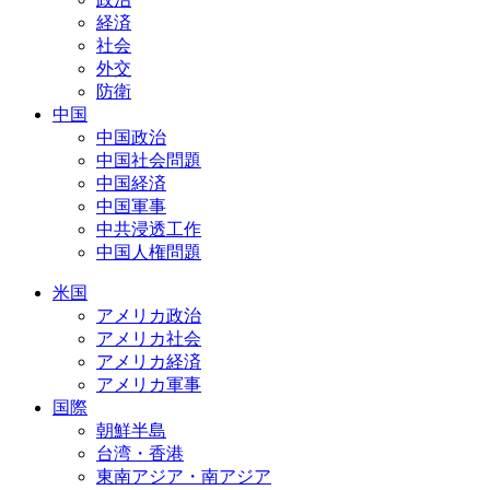
経済
社会
外交
防衛
中国
中国政治
中国社会問題
中国経済
中国軍事
中共浸透工作
中国人権問題
米国
アメリカ政治
アメリカ社会
アメリカ経済
アメリカ軍事
国際
朝鮮半島
台湾・香港
東南アジア・南アジア