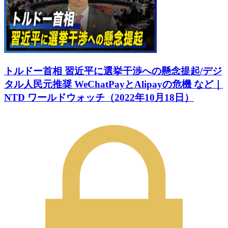
トルドー首相 習近平に選挙干渉への懸念提起/デジ
タル人民元推奨 WeChatPayとAlipayの危機 など｜
NTD ワールドウォッチ（2022年10月18日）