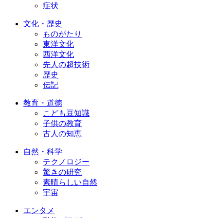
症状
文化・歴史
ものがたり
東洋文化
西洋文化
先人の超技術
歴史
伝記
教育・道徳
こども豆知識
子供の教育
古人の知恵
自然・科学
テクノロジー
驚きの研究
素晴らしい自然
宇宙
エンタメ