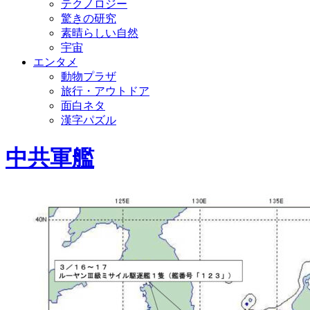
テクノロジー
驚きの研究
素晴らしい自然
宇宙
エンタメ
動物プラザ
旅行・アウトドア
面白ネタ
漢字パズル
中共軍艦