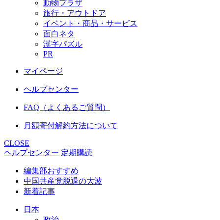
動物プラザ
旅行・アウトドア
イベント・商品・サービス
面白ネタ
漢字パズル
PR
マイページ
ヘルプセンター
FAQ（よくあるご質問）
月額寄付解約方法について
CLOSE
ヘルプセンター
定期購読
編集部おすすめ
中国共産党脱退の大波
新着記事
日本
政治