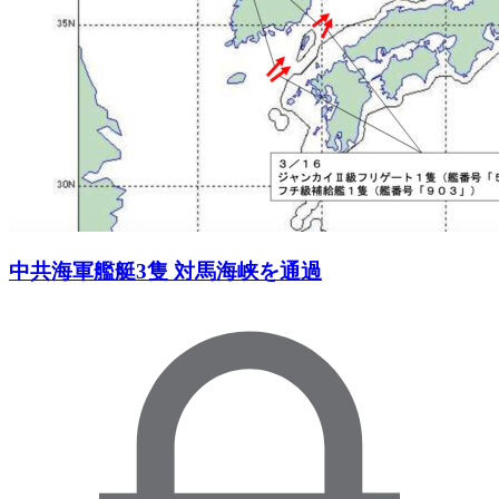
中共海軍艦艇3隻 対馬海峡を通過