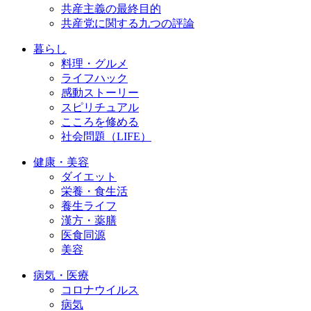
共産主義の最終目的
共産党に関する九つの評論
暮らし
料理・グルメ
ライフハック
感動ストーリー
スピリチュアル
こころを修める
社会問題（LIFE）
健康・美容
ダイエット
栄養・食生活
養生ライフ
漢方・薬膳
医食同源
美容
病気・医療
コロナウイルス
病気