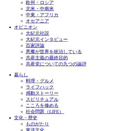
欧州・ロシア
北米・中南米
中東・アフリカ
オセアニア
オピニオン
大紀元社説
大紀元インタビュー
百家評論
悪魔が世界を統治している
共産主義の最終目的
共産党についての九つの論評
暮らし
料理・グルメ
ライフハック
感動ストーリー
スピリチュアル
こころを修める
社会問題（LIFE）
文化・歴史
ものがたり
東洋文化