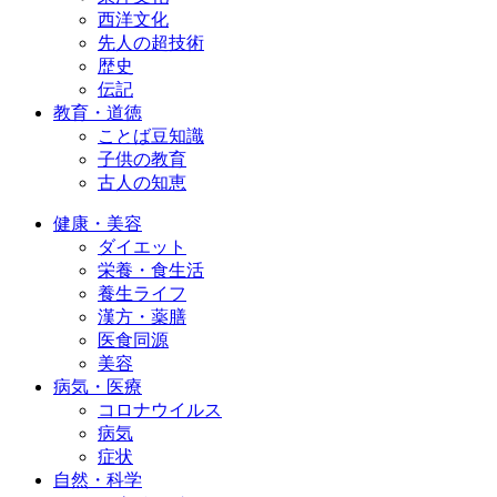
西洋文化
先人の超技術
歴史
伝記
教育・道徳
ことば豆知識
子供の教育
古人の知恵
健康・美容
ダイエット
栄養・食生活
養生ライフ
漢方・薬膳
医食同源
美容
病気・医療
コロナウイルス
病気
症状
自然・科学