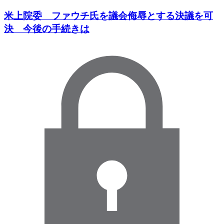
米上院委 ファウチ氏を議会侮辱とする決議を可
決 今後の手続きは