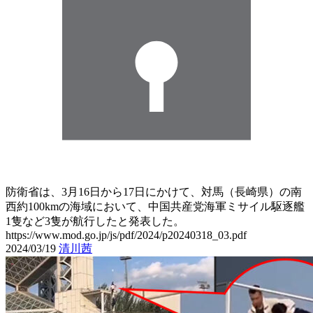
防衛省は、3月16日から17日にかけて、対馬（長崎県）の南
西約100kmの海域において、中国共産党海軍ミサイル駆逐艦
1隻など3隻が航行したと発表した。
https://www.mod.go.jp/js/pdf/2024/p20240318_03.pdf
2024/03/19
清川茜