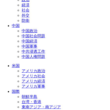
経済
社会
外交
防衛
中国
中国政治
中国社会問題
中国経済
中国軍事
中共浸透工作
中国人権問題
米国
アメリカ政治
アメリカ社会
アメリカ経済
アメリカ軍事
国際
朝鮮半島
台湾・香港
東南アジア・南アジア