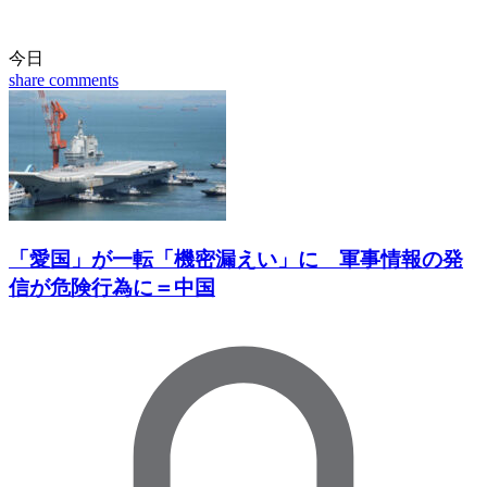
今日
share
comments
「愛国」が一転「機密漏えい」に 軍事情報の発
信が危険行為に＝中国