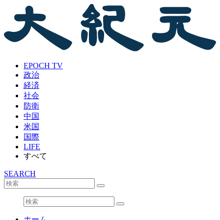
EPOCH TV
政治
経済
社会
防衛
中国
米国
国際
LIFE
すべて
SEARCH
ホーム