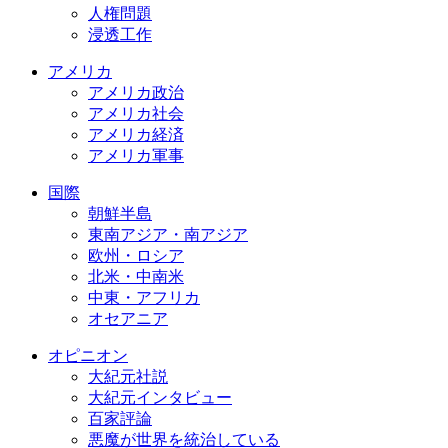
人権問題
浸透工作
アメリカ
アメリカ政治
アメリカ社会
アメリカ経済
アメリカ軍事
国際
朝鮮半島
東南アジア・南アジア
欧州・ロシア
北米・中南米
中東・アフリカ
オセアニア
オピニオン
大紀元社説
大紀元インタビュー
百家評論
悪魔が世界を統治している