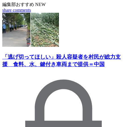
編集部おすすめ
NEW
share
comments
「逃げ切ってほしい」殺人容疑者を村民が総力支
援 食料、水、鍵付き車両まで提供＝中国