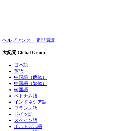
ヘルプセンター
定期購読
大紀元 Global Group
日本語
英語
中国語（簡体）
中国語（繁体）
韓国語
ベトナム語
インドネシア語
フランス語
ドイツ語
スペイン語
ポルトガル語