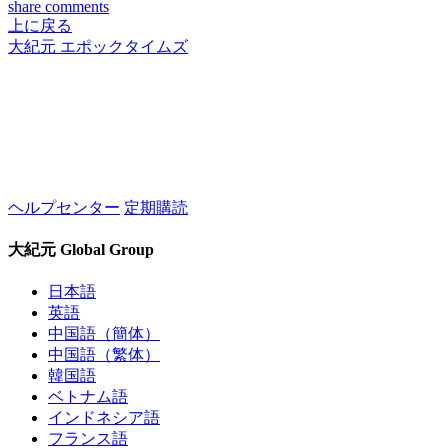
share
comments
上に戻る
大紀元 エポックタイムズ
ヘルプセンター
定期購読
大紀元 Global Group
日本語
英語
中国語（簡体）
中国語（繁体）
韓国語
ベトナム語
インドネシア語
フランス語