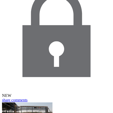
NEW
share
comments