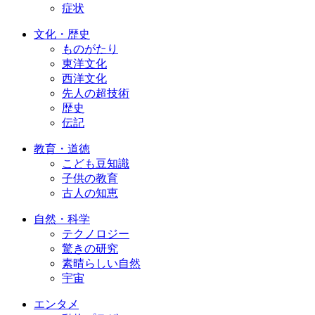
症状
文化・歴史
ものがたり
東洋文化
西洋文化
先人の超技術
歴史
伝記
教育・道徳
こども豆知識
子供の教育
古人の知恵
自然・科学
テクノロジー
驚きの研究
素晴らしい自然
宇宙
エンタメ