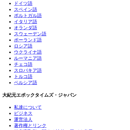
ドイツ語
スペイン語
ポルトガル語
イタリア語
オランダ語
スウェーデン語
ポーランド語
ロシア語
ウクライナ語
ルーマニア語
チェコ語
スロバキア語
トルコ語
ペルシア語
大紀元エポックタイムズ・ジャパン
私達について
ビジネス
運営法人
著作権とリンク