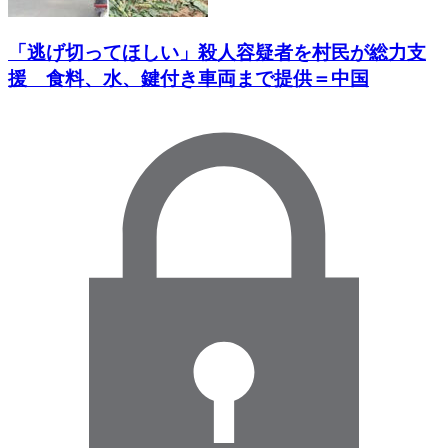
「逃げ切ってほしい」殺人容疑者を村民が総力支
援 食料、水、鍵付き車両まで提供＝中国