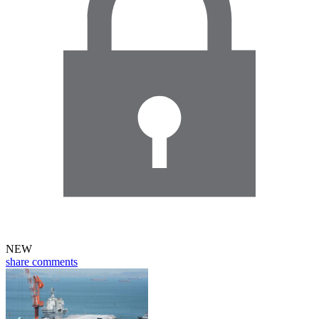
NEW
share
comments