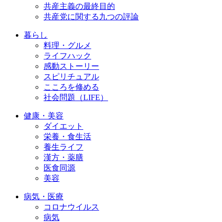
共産主義の最終目的
共産党に関する九つの評論
暮らし
料理・グルメ
ライフハック
感動ストーリー
スピリチュアル
こころを修める
社会問題（LIFE）
健康・美容
ダイエット
栄養・食生活
養生ライフ
漢方・薬膳
医食同源
美容
病気・医療
コロナウイルス
病気