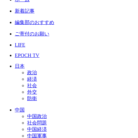
新着記事
編集部のおすすめ
ご寄付のお願い
LIFE
EPOCH TV
日本
政治
経済
社会
外交
防衛
中国
中国政治
社会問題
中国経済
中国軍事