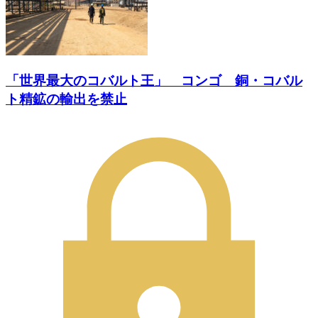
「世界最大のコバルト王」 コンゴ 銅・コバル
ト精鉱の輸出を禁止