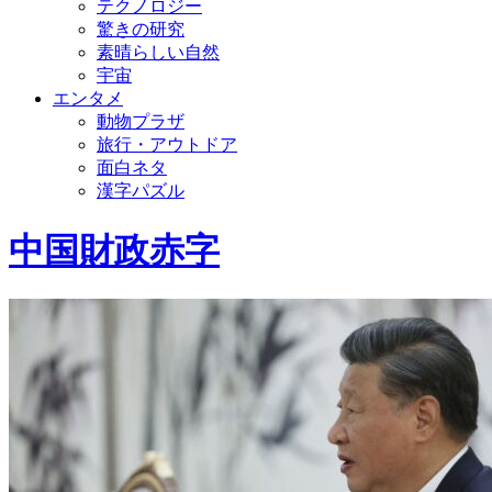
テクノロジー
驚きの研究
素晴らしい自然
宇宙
エンタメ
動物プラザ
旅行・アウトドア
面白ネタ
漢字パズル
中国財政赤字