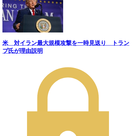
米 対イラン最大規模攻撃を一時見送り トラン
プ氏が理由説明