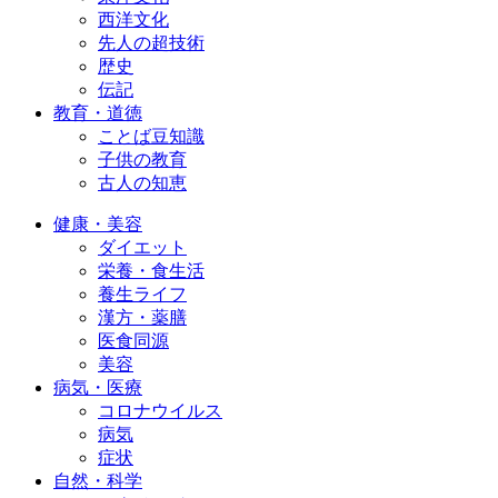
西洋文化
先人の超技術
歴史
伝記
教育・道徳
ことば豆知識
子供の教育
古人の知恵
健康・美容
ダイエット
栄養・食生活
養生ライフ
漢方・薬膳
医食同源
美容
病気・医療
コロナウイルス
病気
症状
自然・科学