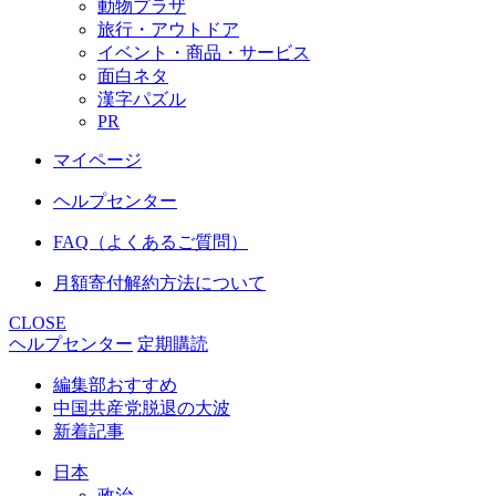
動物プラザ
旅行・アウトドア
イベント・商品・サービス
面白ネタ
漢字パズル
PR
マイページ
ヘルプセンター
FAQ（よくあるご質問）
月額寄付解約方法について
CLOSE
ヘルプセンター
定期購読
編集部おすすめ
中国共産党脱退の大波
新着記事
日本
政治