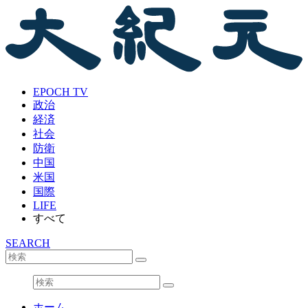
EPOCH TV
政治
経済
社会
防衛
中国
米国
国際
LIFE
すべて
SEARCH
ホーム