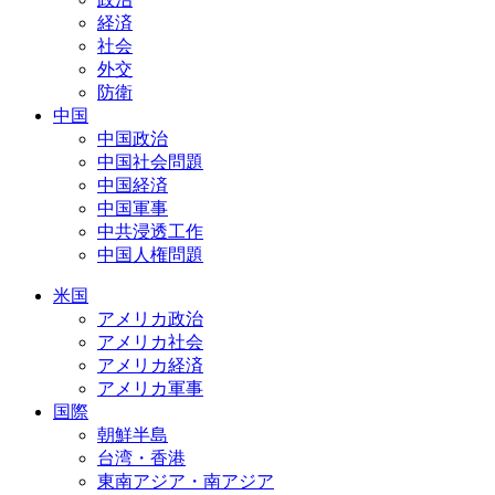
経済
社会
外交
防衛
中国
中国政治
中国社会問題
中国経済
中国軍事
中共浸透工作
中国人権問題
米国
アメリカ政治
アメリカ社会
アメリカ経済
アメリカ軍事
国際
朝鮮半島
台湾・香港
東南アジア・南アジア