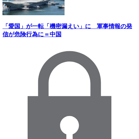
「愛国」が一転「機密漏えい」に 軍事情報の発
信が危険行為に＝中国