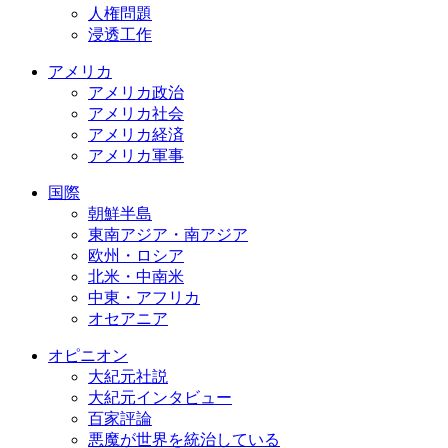
人権問題
浸透工作
アメリカ
アメリカ政治
アメリカ社会
アメリカ経済
アメリカ軍事
国際
朝鮮半島
東南アジア・南アジア
欧州・ロシア
北米・中南米
中東・アフリカ
オセアニア
オピニオン
大紀元社説
大紀元インタビュー
百家評論
悪魔が世界を統治している