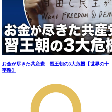
お金が尽きた共産党 習王朝の3大危機【世界の十
字路】