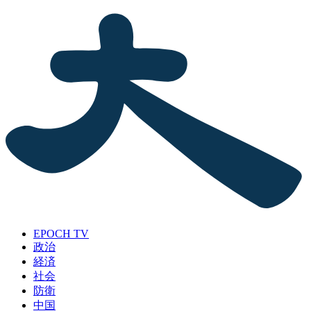
EPOCH TV
政治
経済
社会
防衛
中国