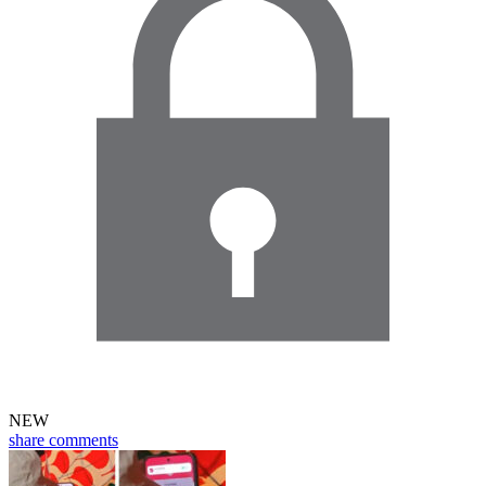
NEW
share
comments