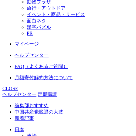
動物プラザ
旅行・アウトドア
イベント・商品・サービス
面白ネタ
漢字パズル
PR
マイページ
ヘルプセンター
FAQ（よくあるご質問）
月額寄付解約方法について
CLOSE
ヘルプセンター
定期購読
編集部おすすめ
中国共産党脱退の大波
新着記事
日本
政治