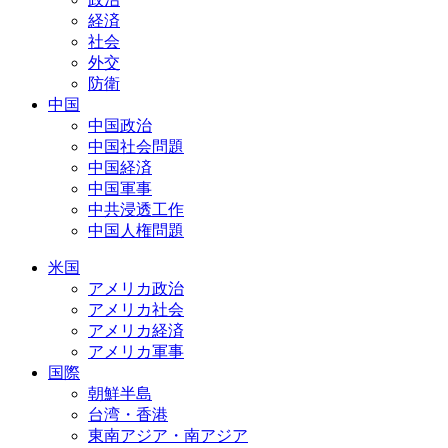
経済
社会
外交
防衛
中国
中国政治
中国社会問題
中国経済
中国軍事
中共浸透工作
中国人権問題
米国
アメリカ政治
アメリカ社会
アメリカ経済
アメリカ軍事
国際
朝鮮半島
台湾・香港
東南アジア・南アジア