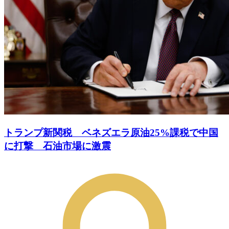
トランプ新関税 ベネズエラ原油25%課税で中国
に打撃 石油市場に激震