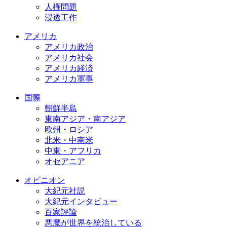
人権問題
浸透工作
アメリカ
アメリカ政治
アメリカ社会
アメリカ経済
アメリカ軍事
国際
朝鮮半島
東南アジア・南アジア
欧州・ロシア
北米・中南米
中東・アフリカ
オセアニア
オピニオン
大紀元社説
大紀元インタビュー
百家評論
悪魔が世界を統治している