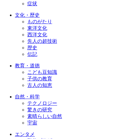
症状
文化・歴史
ものがたり
東洋文化
西洋文化
先人の超技術
歴史
伝記
教育・道徳
こども豆知識
子供の教育
古人の知恵
自然・科学
テクノロジー
驚きの研究
素晴らしい自然
宇宙
エンタメ