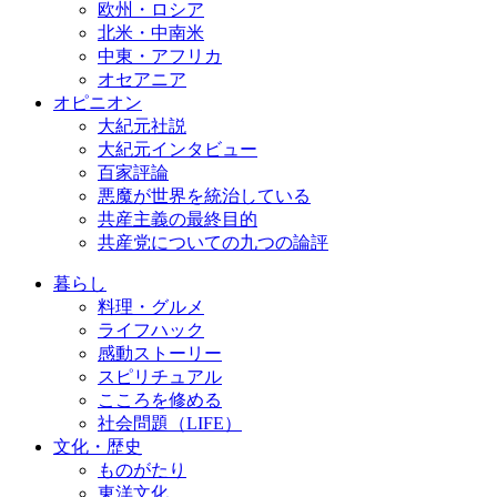
欧州・ロシア
北米・中南米
中東・アフリカ
オセアニア
オピニオン
大紀元社説
大紀元インタビュー
百家評論
悪魔が世界を統治している
共産主義の最終目的
共産党についての九つの論評
暮らし
料理・グルメ
ライフハック
感動ストーリー
スピリチュアル
こころを修める
社会問題（LIFE）
文化・歴史
ものがたり
東洋文化