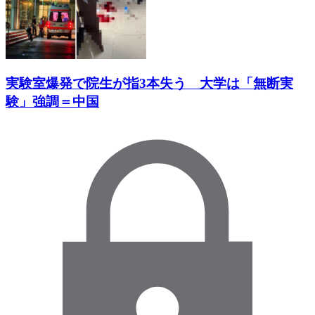
実験室爆発で院生が指3本失う 大学は「無断実
験」強調＝中国