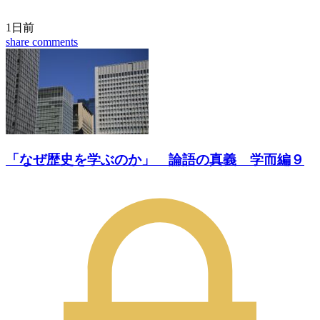
1日前
share
comments
「なぜ歴史を学ぶのか」 論語の真義 学而編９