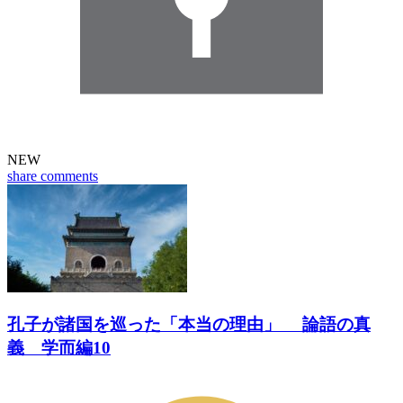
NEW
share
comments
孔子が諸国を巡った「本当の理由」 論語の真
義 学而編10