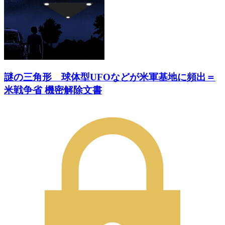
謎の三角形 球体型UFOなどが米軍基地に頻出＝
米戦争省 機密解除文書