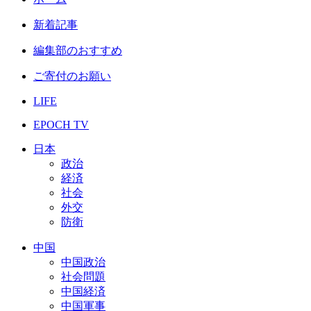
新着記事
編集部のおすすめ
ご寄付のお願い
LIFE
EPOCH TV
日本
政治
経済
社会
外交
防衛
中国
中国政治
社会問題
中国経済
中国軍事