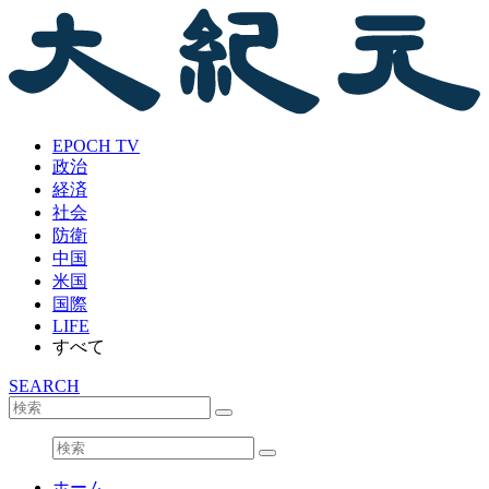
EPOCH TV
政治
経済
社会
防衛
中国
米国
国際
LIFE
すべて
SEARCH
ホーム