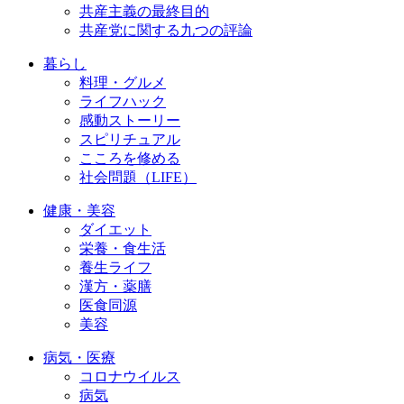
共産主義の最終目的
共産党に関する九つの評論
暮らし
料理・グルメ
ライフハック
感動ストーリー
スピリチュアル
こころを修める
社会問題（LIFE）
健康・美容
ダイエット
栄養・食生活
養生ライフ
漢方・薬膳
医食同源
美容
病気・医療
コロナウイルス
病気