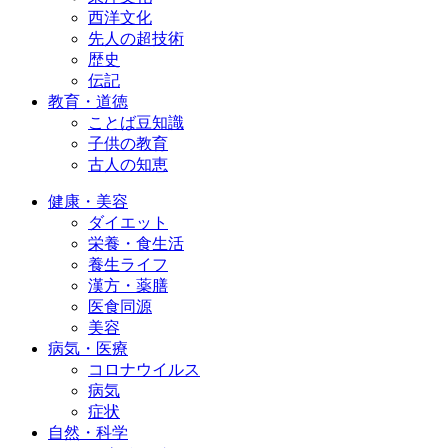
西洋文化
先人の超技術
歴史
伝記
教育・道徳
ことば豆知識
子供の教育
古人の知恵
健康・美容
ダイエット
栄養・食生活
養生ライフ
漢方・薬膳
医食同源
美容
病気・医療
コロナウイルス
病気
症状
自然・科学