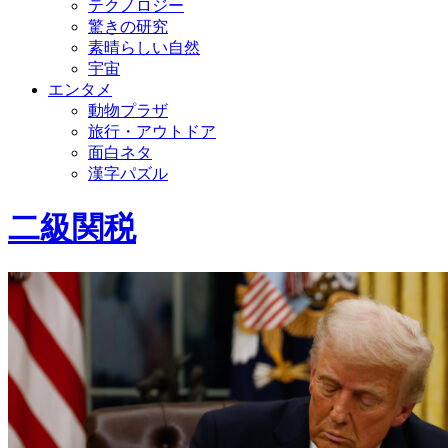
テクノロジー
驚きの研究
素晴らしい自然
宇宙
エンタメ
動物プラザ
旅行・アウトドア
面白ネタ
漢字パズル
二級関税