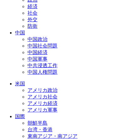
経済
社会
外交
防衛
中国
中国政治
中国社会問題
中国経済
中国軍事
中共浸透工作
中国人権問題
米国
アメリカ政治
アメリカ社会
アメリカ経済
アメリカ軍事
国際
朝鮮半島
台湾・香港
東南アジア・南アジア