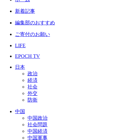
新着記事
編集部のおすすめ
ご寄付のお願い
LIFE
EPOCH TV
日本
政治
経済
社会
外交
防衛
中国
中国政治
社会問題
中国経済
中国軍事