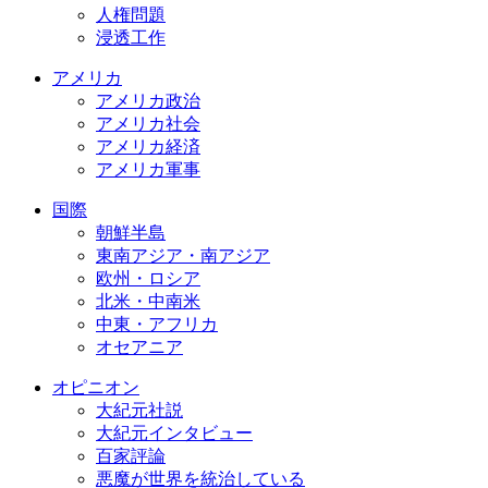
人権問題
浸透工作
アメリカ
アメリカ政治
アメリカ社会
アメリカ経済
アメリカ軍事
国際
朝鮮半島
東南アジア・南アジア
欧州・ロシア
北米・中南米
中東・アフリカ
オセアニア
オピニオン
大紀元社説
大紀元インタビュー
百家評論
悪魔が世界を統治している