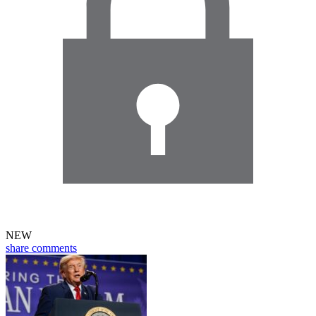
NEW
share
comments