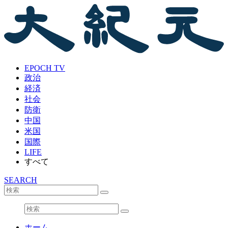
EPOCH TV
政治
経済
社会
防衛
中国
米国
国際
LIFE
すべて
SEARCH
ホーム