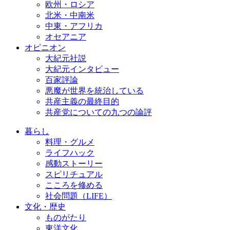
欧州・ロシア
北米・中南米
中東・アフリカ
オセアニア
オピニオン
大紀元社説
大紀元インタビュー
百家評論
悪魔が世界を統治している
共産主義の最終目的
共産党についての九つの論評
暮らし
料理・グルメ
ライフハック
感動ストーリー
スピリチュアル
こころを修める
社会問題（LIFE）
文化・歴史
ものがたり
東洋文化