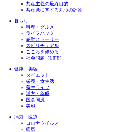
共産主義の最終目的
共産党に関する九つの評論
暮らし
料理・グルメ
ライフハック
感動ストーリー
スピリチュアル
こころを修める
社会問題（LIFE）
健康・美容
ダイエット
栄養・食生活
養生ライフ
漢方・薬膳
医食同源
美容
病気・医療
コロナウイルス
病気