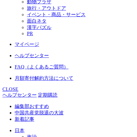
動物プラザ
旅行・アウトドア
イベント・商品・サービス
面白ネタ
漢字パズル
PR
マイページ
ヘルプセンター
FAQ（よくあるご質問）
月額寄付解約方法について
CLOSE
ヘルプセンター
定期購読
編集部おすすめ
中国共産党脱退の大波
新着記事
日本
政治