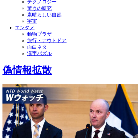
テクノロジー
驚きの研究
素晴らしい自然
宇宙
エンタメ
動物プラザ
旅行・アウトドア
面白ネタ
漢字パズル
偽情報拡散