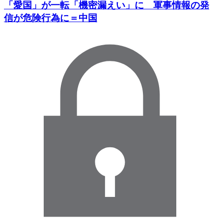
「愛国」が一転「機密漏えい」に 軍事情報の発
信が危険行為に＝中国