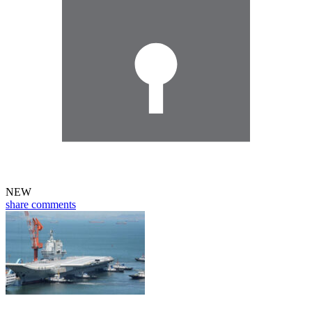
NEW
share
comments