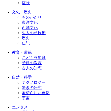
症状
文化・歴史
ものがたり
東洋文化
西洋文化
先人の超技術
歴史
伝記
教育・道徳
こども豆知識
子供の教育
古人の知恵
自然・科学
テクノロジー
驚きの研究
素晴らしい自然
宇宙
エンタメ