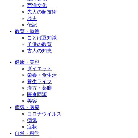
西洋文化
先人の超技術
歴史
伝記
教育・道徳
ことば豆知識
子供の教育
古人の知恵
健康・美容
ダイエット
栄養・食生活
養生ライフ
漢方・薬膳
医食同源
美容
病気・医療
コロナウイルス
病気
症状
自然・科学