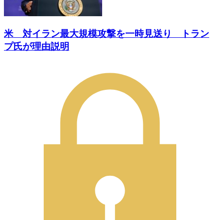
米 対イラン最大規模攻撃を一時見送り トラン
プ氏が理由説明