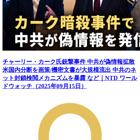
チャーリー・カーク氏銃撃事件 中共が偽情報拡散
米国内分断を画策/機密文書が大規模流出 中共のネ
ット封鎖検閲メカニズムを暴露 など｜NTD ワール
ドウォッチ（2025年09月15日）