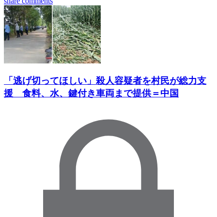
share
comments
「逃げ切ってほしい」殺人容疑者を村民が総力支
援 食料、水、鍵付き車両まで提供＝中国