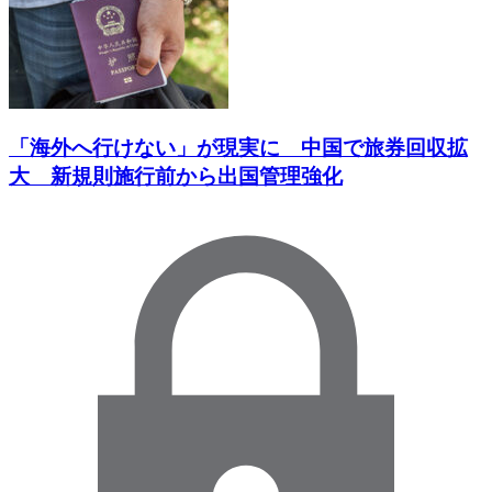
「海外へ行けない」が現実に 中国で旅券回収拡
大 新規則施行前から出国管理強化