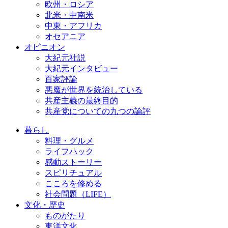
欧州・ロシア
北米・中南米
中東・アフリカ
オセアニア
オピニオン
大紀元社説
大紀元インタビュー
百家評論
悪魔が世界を統治している
共産主義の最終目的
共産党についての九つの論評
暮らし
料理・グルメ
ライフハック
感動ストーリー
スピリチュアル
こころを修める
社会問題（LIFE）
文化・歴史
ものがたり
東洋文化