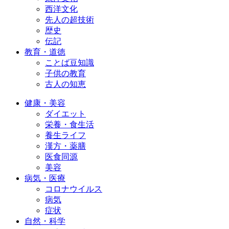
西洋文化
先人の超技術
歴史
伝記
教育・道徳
ことば豆知識
子供の教育
古人の知恵
健康・美容
ダイエット
栄養・食生活
養生ライフ
漢方・薬膳
医食同源
美容
病気・医療
コロナウイルス
病気
症状
自然・科学