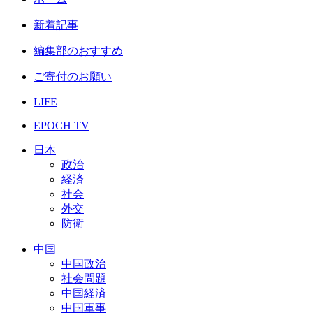
新着記事
編集部のおすすめ
ご寄付のお願い
LIFE
EPOCH TV
日本
政治
経済
社会
外交
防衛
中国
中国政治
社会問題
中国経済
中国軍事