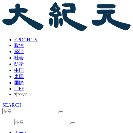
EPOCH TV
政治
経済
社会
防衛
中国
米国
国際
LIFE
すべて
SEARCH
ホーム