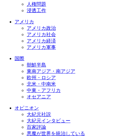
人権問題
浸透工作
アメリカ
アメリカ政治
アメリカ社会
アメリカ経済
アメリカ軍事
国際
朝鮮半島
東南アジア・南アジア
欧州・ロシア
北米・中南米
中東・アフリカ
オセアニア
オピニオン
大紀元社説
大紀元インタビュー
百家評論
悪魔が世界を統治している