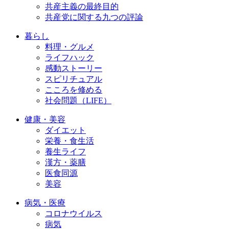
共産主義の最終目的
共産党に関する九つの評論
暮らし
料理・グルメ
ライフハック
感動ストーリー
スピリチュアル
こころを修める
社会問題（LIFE）
健康・美容
ダイエット
栄養・食生活
養生ライフ
漢方・薬膳
医食同源
美容
病気・医療
コロナウイルス
病気