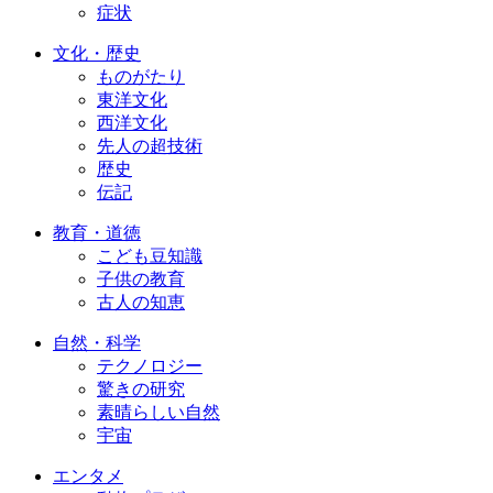
症状
文化・歴史
ものがたり
東洋文化
西洋文化
先人の超技術
歴史
伝記
教育・道徳
こども豆知識
子供の教育
古人の知恵
自然・科学
テクノロジー
驚きの研究
素晴らしい自然
宇宙
エンタメ