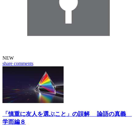
NEW
share
comments
「慎重に友人を選ぶこと」の誤解 論語の真義
学而編８