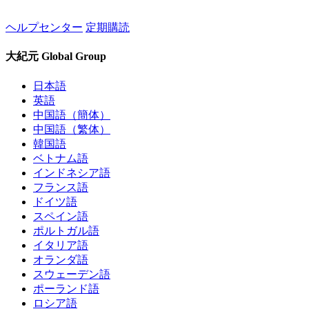
ヘルプセンター
定期購読
大紀元 Global Group
日本語
英語
中国語（簡体）
中国語（繁体）
韓国語
ベトナム語
インドネシア語
フランス語
ドイツ語
スペイン語
ポルトガル語
イタリア語
オランダ語
スウェーデン語
ポーランド語
ロシア語