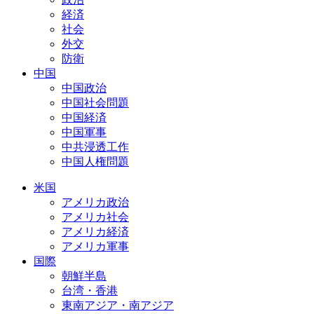
経済
社会
外交
防衛
中国
中国政治
中国社会問題
中国経済
中国軍事
中共浸透工作
中国人権問題
米国
アメリカ政治
アメリカ社会
アメリカ経済
アメリカ軍事
国際
朝鮮半島
台湾・香港
東南アジア・南アジア