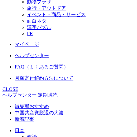
動物プラザ
旅行・アウトドア
イベント・商品・サービス
面白ネタ
漢字パズル
PR
マイページ
ヘルプセンター
FAQ（よくあるご質問）
月額寄付解約方法について
CLOSE
ヘルプセンター
定期購読
編集部おすすめ
中国共産党脱退の大波
新着記事
日本
政治