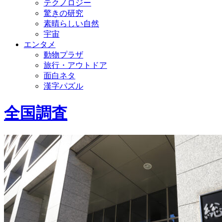
テクノロジー
驚きの研究
素晴らしい自然
宇宙
エンタメ
動物プラザ
旅行・アウトドア
面白ネタ
漢字パズル
全国調査