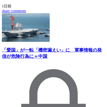
1日前
share
comments
「愛国」が一転「機密漏えい」に 軍事情報の発
信が危険行為に＝中国