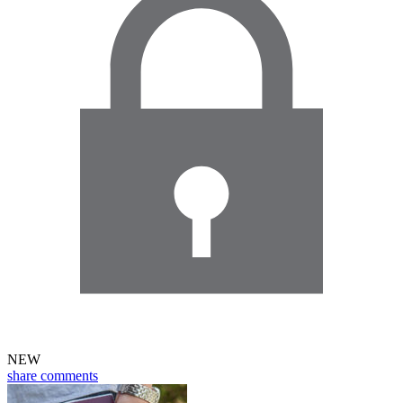
NEW
share
comments