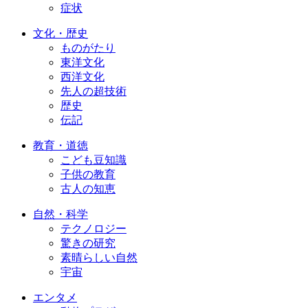
症状
文化・歴史
ものがたり
東洋文化
西洋文化
先人の超技術
歴史
伝記
教育・道徳
こども豆知識
子供の教育
古人の知恵
自然・科学
テクノロジー
驚きの研究
素晴らしい自然
宇宙
エンタメ