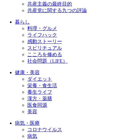
共産主義の最終目的
共産党に関する九つの評論
暮らし
料理・グルメ
ライフハック
感動ストーリー
スピリチュアル
こころを修める
社会問題（LIFE）
健康・美容
ダイエット
栄養・食生活
養生ライフ
漢方・薬膳
医食同源
美容
病気・医療
コロナウイルス
病気