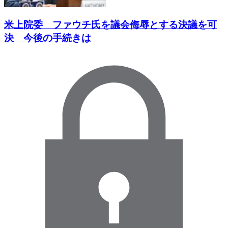
米上院委 ファウチ氏を議会侮辱とする決議を可
決 今後の手続きは