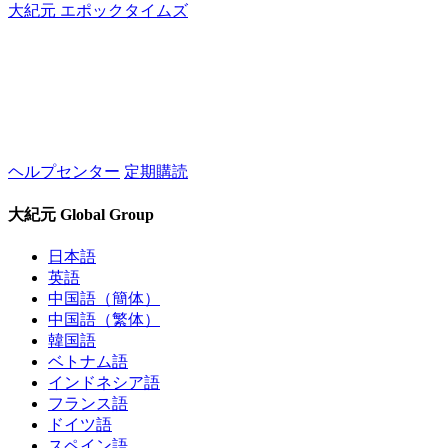
大紀元 エポックタイムズ
ヘルプセンター
定期購読
大紀元 Global Group
日本語
英語
中国語（簡体）
中国語（繁体）
韓国語
ベトナム語
インドネシア語
フランス語
ドイツ語
スペイン語