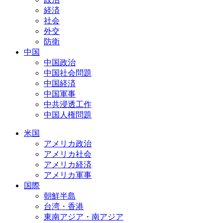
経済
社会
外交
防衛
中国
中国政治
中国社会問題
中国経済
中国軍事
中共浸透工作
中国人権問題
米国
アメリカ政治
アメリカ社会
アメリカ経済
アメリカ軍事
国際
朝鮮半島
台湾・香港
東南アジア・南アジア