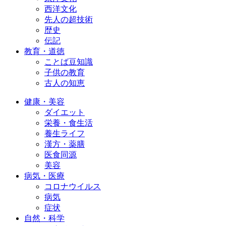
西洋文化
先人の超技術
歴史
伝記
教育・道徳
ことば豆知識
子供の教育
古人の知恵
健康・美容
ダイエット
栄養・食生活
養生ライフ
漢方・薬膳
医食同源
美容
病気・医療
コロナウイルス
病気
症状
自然・科学