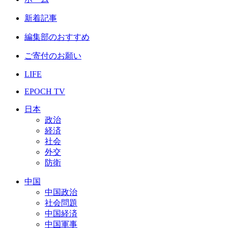
新着記事
編集部のおすすめ
ご寄付のお願い
LIFE
EPOCH TV
日本
政治
経済
社会
外交
防衛
中国
中国政治
社会問題
中国経済
中国軍事