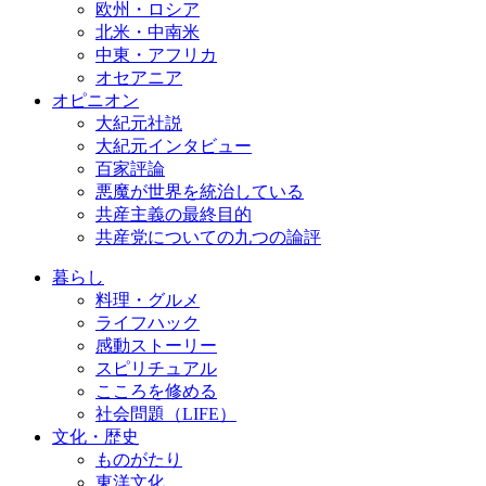
欧州・ロシア
北米・中南米
中東・アフリカ
オセアニア
オピニオン
大紀元社説
大紀元インタビュー
百家評論
悪魔が世界を統治している
共産主義の最終目的
共産党についての九つの論評
暮らし
料理・グルメ
ライフハック
感動ストーリー
スピリチュアル
こころを修める
社会問題（LIFE）
文化・歴史
ものがたり
東洋文化