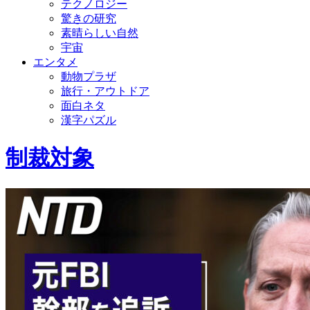
テクノロジー
驚きの研究
素晴らしい自然
宇宙
エンタメ
動物プラザ
旅行・アウトドア
面白ネタ
漢字パズル
制裁対象