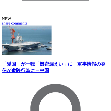
NEW
share
comments
「愛国」が一転「機密漏えい」に 軍事情報の発
信が危険行為に＝中国