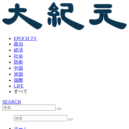
EPOCH TV
政治
経済
社会
防衛
中国
米国
国際
LIFE
すべて
SEARCH
ホーム