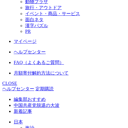
動物プラザ
旅行・アウトドア
イベント・商品・サービス
面白ネタ
漢字パズル
PR
マイページ
ヘルプセンター
FAQ（よくあるご質問）
月額寄付解約方法について
CLOSE
ヘルプセンター
定期購読
編集部おすすめ
中国共産党脱退の大波
新着記事
日本
政治