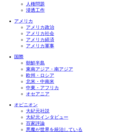
人権問題
浸透工作
アメリカ
アメリカ政治
アメリカ社会
アメリカ経済
アメリカ軍事
国際
朝鮮半島
東南アジア・南アジア
欧州・ロシア
北米・中南米
中東・アフリカ
オセアニア
オピニオン
大紀元社説
大紀元インタビュー
百家評論
悪魔が世界を統治している