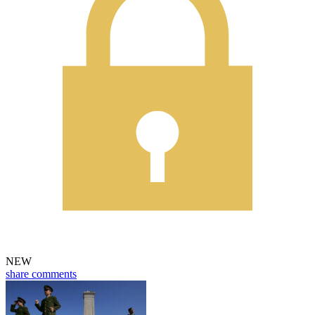
NEW
share
comments