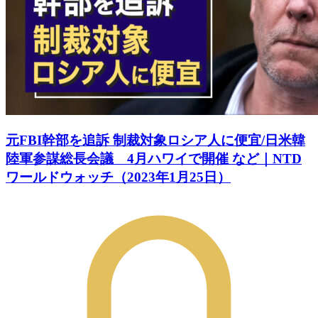
元FBI幹部を追訴 制裁対象ロシア人に便宜/日米韓
陸軍参謀総長会議 4月ハワイで開催 など｜NTD
ワールドウォッチ（2023年1月25日）