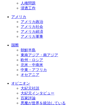
人権問題
浸透工作
アメリカ
アメリカ政治
アメリカ社会
アメリカ経済
アメリカ軍事
国際
朝鮮半島
東南アジア・南アジア
欧州・ロシア
北米・中南米
中東・アフリカ
オセアニア
オピニオン
大紀元社説
大紀元インタビュー
百家評論
悪魔が世界を統治している