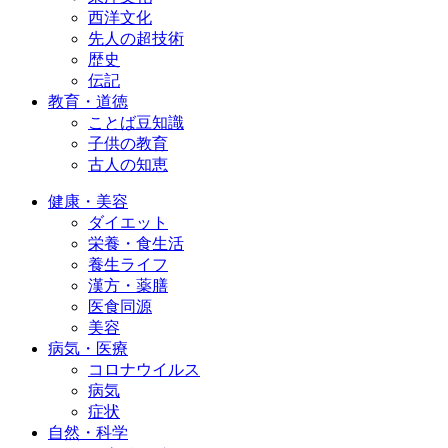
西洋文化
先人の超技術
歴史
伝記
教育・道徳
ことば豆知識
子供の教育
古人の知恵
健康・美容
ダイエット
栄養・食生活
養生ライフ
漢方・薬膳
医食同源
美容
病気・医療
コロナウイルス
病気
症状
自然・科学