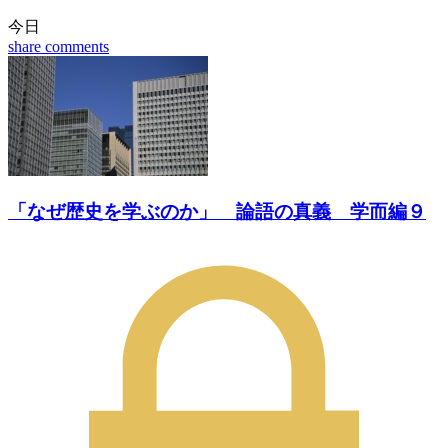
今日
share
comments
「なぜ歴史を学ぶのか」 論語の真義 学而編９