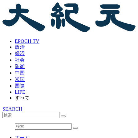
EPOCH TV
政治
経済
社会
防衛
中国
米国
国際
LIFE
すべて
SEARCH
ホーム