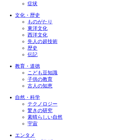
症状
文化・歴史
ものがたり
東洋文化
西洋文化
先人の超技術
歴史
伝記
教育・道徳
こども豆知識
子供の教育
古人の知恵
自然・科学
テクノロジー
驚きの研究
素晴らしい自然
宇宙
エンタメ