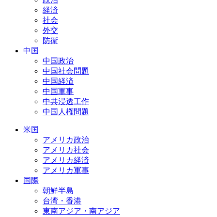
経済
社会
外交
防衛
中国
中国政治
中国社会問題
中国経済
中国軍事
中共浸透工作
中国人権問題
米国
アメリカ政治
アメリカ社会
アメリカ経済
アメリカ軍事
国際
朝鮮半島
台湾・香港
東南アジア・南アジア