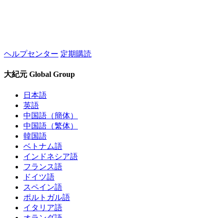
ヘルプセンター
定期購読
大紀元 Global Group
日本語
英語
中国語（簡体）
中国語（繁体）
韓国語
ベトナム語
インドネシア語
フランス語
ドイツ語
スペイン語
ポルトガル語
イタリア語
オランダ語