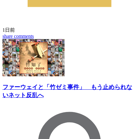
1日前
share
comments
ファーウェイと「竹ゼミ事件」 もう止められな
いネット反乱へ