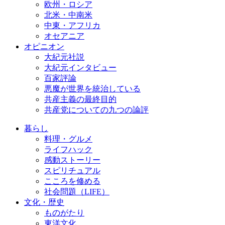
欧州・ロシア
北米・中南米
中東・アフリカ
オセアニア
オピニオン
大紀元社説
大紀元インタビュー
百家評論
悪魔が世界を統治している
共産主義の最終目的
共産党についての九つの論評
暮らし
料理・グルメ
ライフハック
感動ストーリー
スピリチュアル
こころを修める
社会問題（LIFE）
文化・歴史
ものがたり
東洋文化