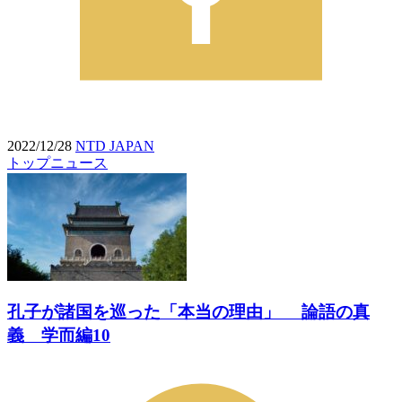
2022/12/28
NTD JAPAN
トップニュース
孔子が諸国を巡った「本当の理由」 論語の真
義 学而編10