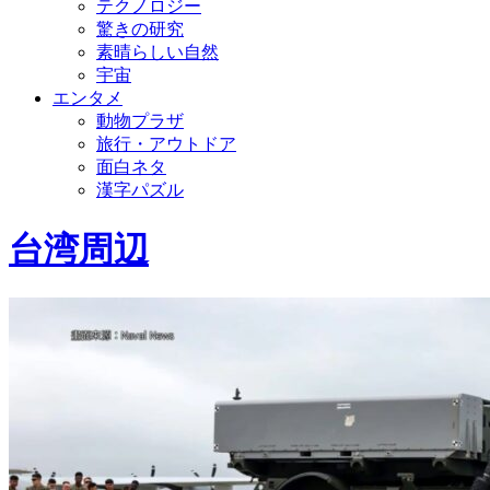
テクノロジー
驚きの研究
素晴らしい自然
宇宙
エンタメ
動物プラザ
旅行・アウトドア
面白ネタ
漢字パズル
台湾周辺