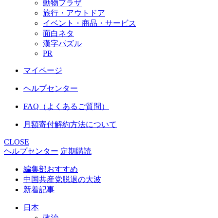
動物プラザ
旅行・アウトドア
イベント・商品・サービス
面白ネタ
漢字パズル
PR
マイページ
ヘルプセンター
FAQ（よくあるご質問）
月額寄付解約方法について
CLOSE
ヘルプセンター
定期購読
編集部おすすめ
中国共産党脱退の大波
新着記事
日本
政治