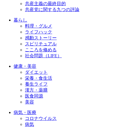
共産主義の最終目的
共産党に関する九つの評論
暮らし
料理・グルメ
ライフハック
感動ストーリー
スピリチュアル
こころを修める
社会問題（LIFE）
健康・美容
ダイエット
栄養・食生活
養生ライフ
漢方・薬膳
医食同源
美容
病気・医療
コロナウイルス
病気