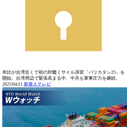
米比が台湾近くで初の対艦ミサイル演習「バリカタン25」を
開始。台湾周辺で緊張高まる中、中共も軍事圧力を継続。
2025/04/21
新唐人テレビ