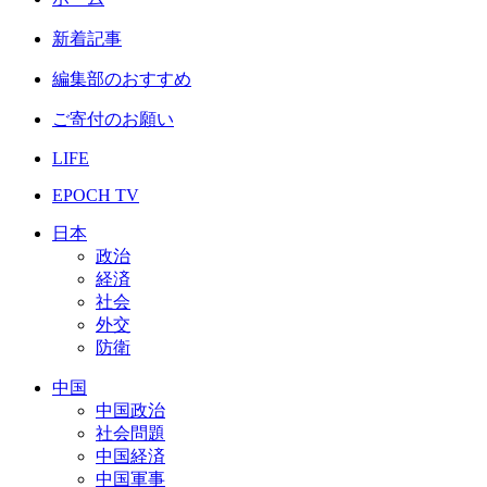
新着記事
編集部のおすすめ
ご寄付のお願い
LIFE
EPOCH TV
日本
政治
経済
社会
外交
防衛
中国
中国政治
社会問題
中国経済
中国軍事