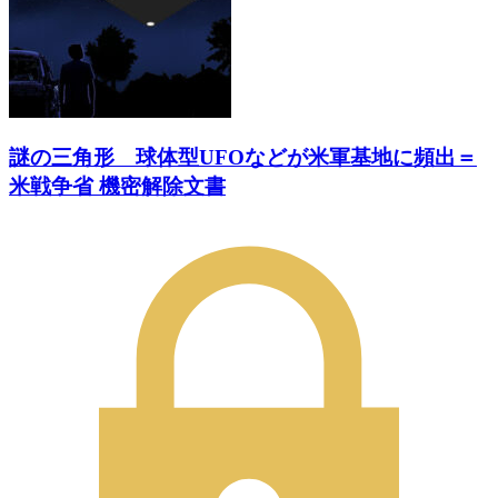
謎の三角形 球体型UFOなどが米軍基地に頻出＝
米戦争省 機密解除文書