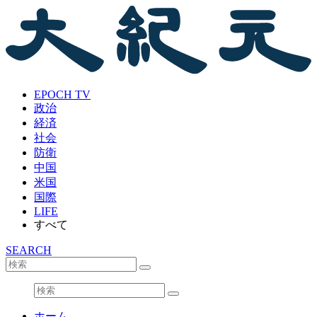
EPOCH TV
政治
経済
社会
防衛
中国
米国
国際
LIFE
すべて
SEARCH
ホーム