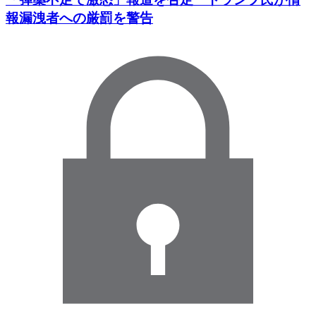
報漏洩者への厳罰を警告