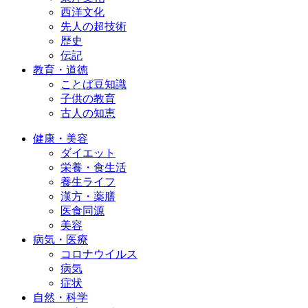
西洋文化
先人の超技術
歴史
伝記
教育・道徳
ことば豆知識
子供の教育
古人の知恵
健康・美容
ダイエット
栄養・食生活
養生ライフ
漢方・薬膳
医食同源
美容
病気・医療
コロナウイルス
病気
症状
自然・科学