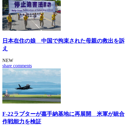
日本在住の娘 中国で拘束された母親の救出を訴
え
NEW
share
comments
F-22ラプターが嘉手納基地に再展開 米軍が統合
作戦能力を検証