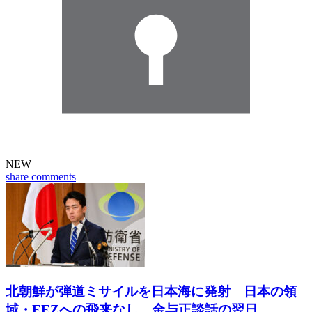
NEW
share
comments
北朝鮮が弾道ミサイルを日本海に発射 日本の領
域・EEZへの飛来なし 金与正談話の翌日