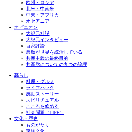
欧州・ロシア
北米・中南米
中東・アフリカ
オセアニア
オピニオン
大紀元社説
大紀元インタビュー
百家評論
悪魔が世界を統治している
共産主義の最終目的
共産党についての九つの論評
暮らし
料理・グルメ
ライフハック
感動ストーリー
スピリチュアル
こころを修める
社会問題（LIFE）
文化・歴史
ものがたり
東洋文化