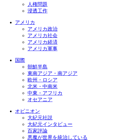
人権問題
浸透工作
アメリカ
アメリカ政治
アメリカ社会
アメリカ経済
アメリカ軍事
国際
朝鮮半島
東南アジア・南アジア
欧州・ロシア
北米・中南米
中東・アフリカ
オセアニア
オピニオン
大紀元社説
大紀元インタビュー
百家評論
悪魔が世界を統治している