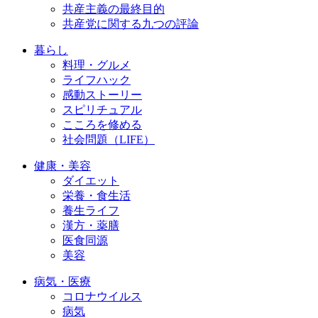
共産主義の最終目的
共産党に関する九つの評論
暮らし
料理・グルメ
ライフハック
感動ストーリー
スピリチュアル
こころを修める
社会問題（LIFE）
健康・美容
ダイエット
栄養・食生活
養生ライフ
漢方・薬膳
医食同源
美容
病気・医療
コロナウイルス
病気