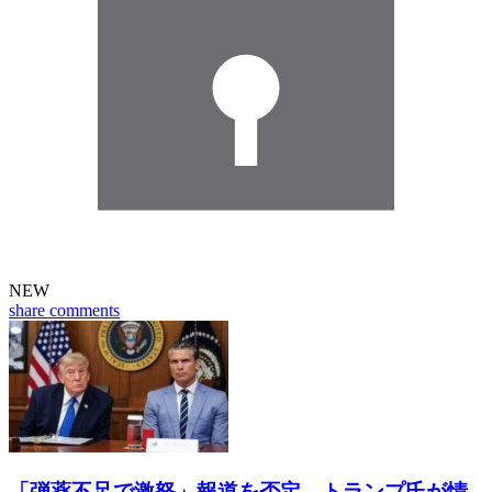
NEW
share
comments
「弾薬不足で激怒」報道を否定 トランプ氏が情