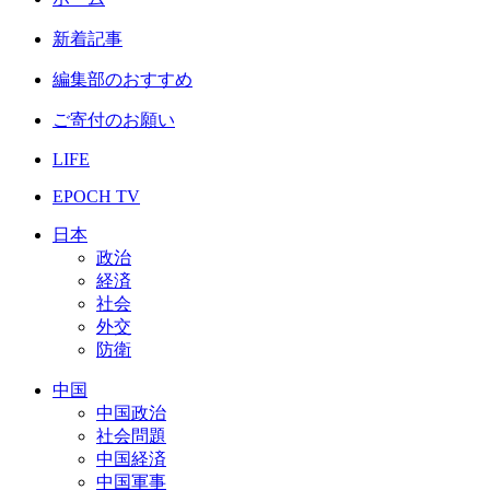
新着記事
編集部のおすすめ
ご寄付のお願い
LIFE
EPOCH TV
日本
政治
経済
社会
外交
防衛
中国
中国政治
社会問題
中国経済
中国軍事