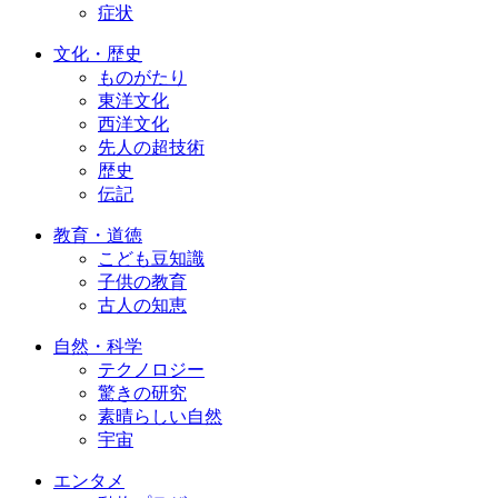
症状
文化・歴史
ものがたり
東洋文化
西洋文化
先人の超技術
歴史
伝記
教育・道徳
こども豆知識
子供の教育
古人の知恵
自然・科学
テクノロジー
驚きの研究
素晴らしい自然
宇宙
エンタメ