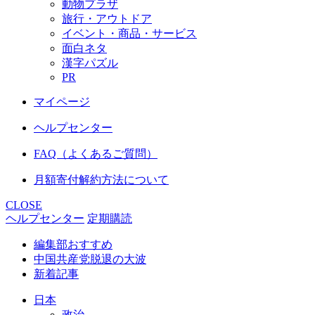
動物プラザ
旅行・アウトドア
イベント・商品・サービス
面白ネタ
漢字パズル
PR
マイページ
ヘルプセンター
FAQ（よくあるご質問）
月額寄付解約方法について
CLOSE
ヘルプセンター
定期購読
編集部おすすめ
中国共産党脱退の大波
新着記事
日本
政治