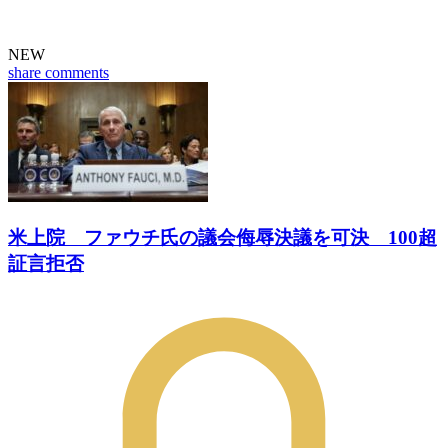
NEW
share
comments
米上院 ファウチ氏の議会侮辱決議を可決 100超
証言拒否