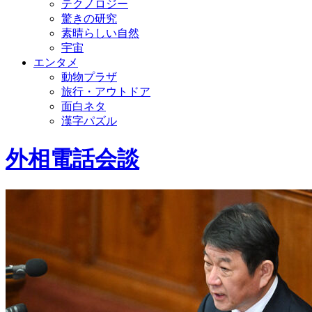
テクノロジー
驚きの研究
素晴らしい自然
宇宙
エンタメ
動物プラザ
旅行・アウトドア
面白ネタ
漢字パズル
外相電話会談