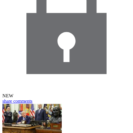
NEW
share
comments