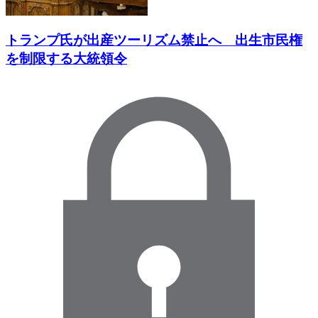
トランプ氏が出産ツーリズム禁止へ 出生市民権
を制限する大統領令