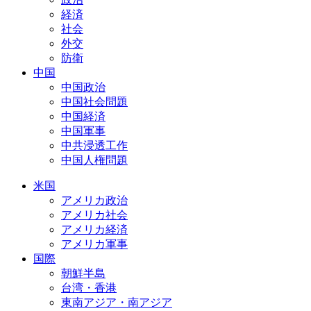
経済
社会
外交
防衛
中国
中国政治
中国社会問題
中国経済
中国軍事
中共浸透工作
中国人権問題
米国
アメリカ政治
アメリカ社会
アメリカ経済
アメリカ軍事
国際
朝鮮半島
台湾・香港
東南アジア・南アジア