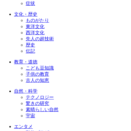
症状
文化・歴史
ものがたり
東洋文化
西洋文化
先人の超技術
歴史
伝記
教育・道徳
こども豆知識
子供の教育
古人の知恵
自然・科学
テクノロジー
驚きの研究
素晴らしい自然
宇宙
エンタメ