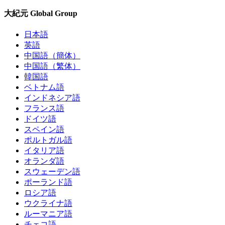
大紀元 Global Group
日本語
英語
中国語（簡体）
中国語（繁体）
韓国語
ベトナム語
インドネシア語
フランス語
ドイツ語
スペイン語
ポルトガル語
イタリア語
オランダ語
スウェーデン語
ポーランド語
ロシア語
ウクライナ語
ルーマニア語
チェコ語