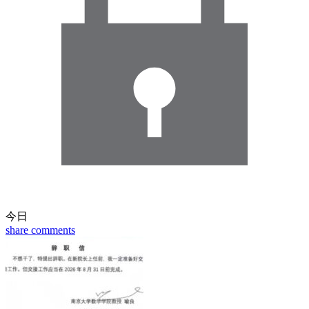
今日
share
comments