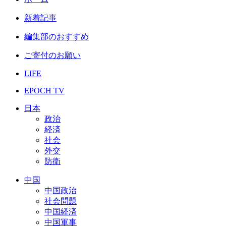
新着記事
編集部のおすすめ
ご寄付のお願い
LIFE
EPOCH TV
日本
政治
経済
社会
外交
防衛
中国
中国政治
社会問題
中国経済
中国軍事