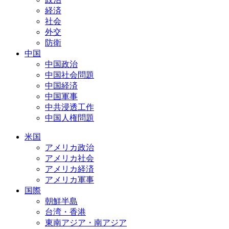
経済
社会
外交
防衛
中国
中国政治
中国社会問題
中国経済
中国軍事
中共浸透工作
中国人権問題
米国
アメリカ政治
アメリカ社会
アメリカ経済
アメリカ軍事
国際
朝鮮半島
台湾・香港
東南アジア・南アジア