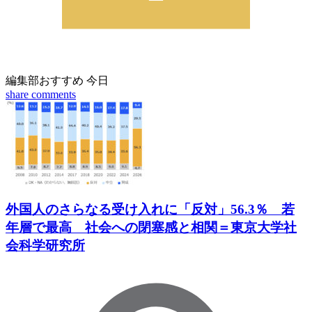
編集部おすすめ
今日
share
comments
外国人のさらなる受け入れに「反対」56.3％ 若
年層で最高 社会への閉塞感と相関＝東京大学社
会科学研究所