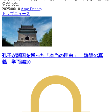
争だった。
2025/06/10
Amy Denney
トップニュース
孔子が諸国を巡った「本当の理由」 論語の真
義 学而編10