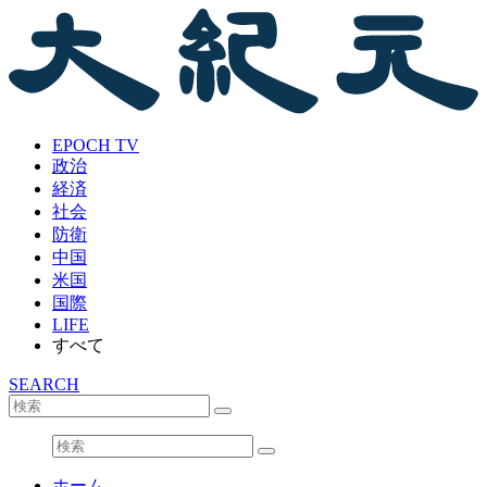
EPOCH TV
政治
経済
社会
防衛
中国
米国
国際
LIFE
すべて
SEARCH
ホーム