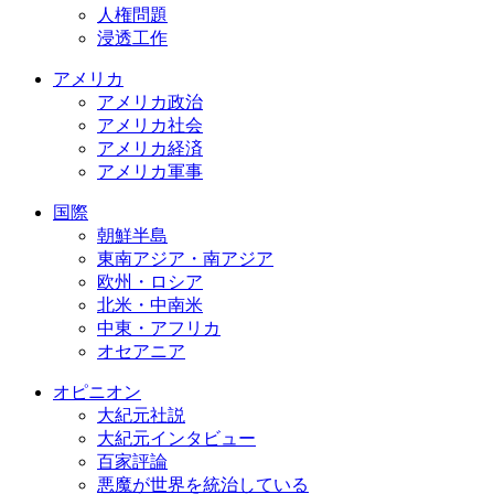
人権問題
浸透工作
アメリカ
アメリカ政治
アメリカ社会
アメリカ経済
アメリカ軍事
国際
朝鮮半島
東南アジア・南アジア
欧州・ロシア
北米・中南米
中東・アフリカ
オセアニア
オピニオン
大紀元社説
大紀元インタビュー
百家評論
悪魔が世界を統治している