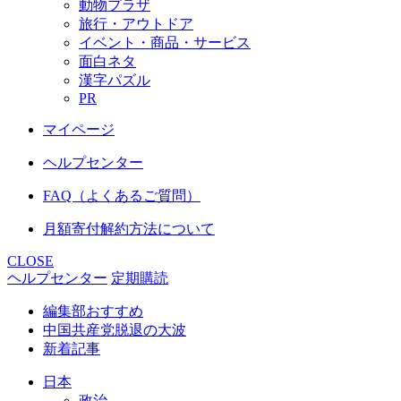
動物プラザ
旅行・アウトドア
イベント・商品・サービス
面白ネタ
漢字パズル
PR
マイページ
ヘルプセンター
FAQ（よくあるご質問）
月額寄付解約方法について
CLOSE
ヘルプセンター
定期購読
編集部おすすめ
中国共産党脱退の大波
新着記事
日本
政治