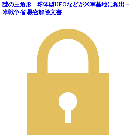
謎の三角形 球体型UFOなどが米軍基地に頻出＝
米戦争省 機密解除文書