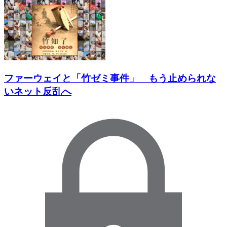
ファーウェイと「竹ゼミ事件」 もう止められな
いネット反乱へ