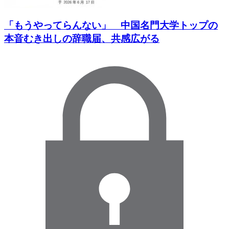
「もうやってらんない」 中国名門大学トップの
本音むき出しの辞職届、共感広がる