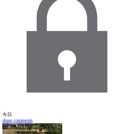
今日
share
comments