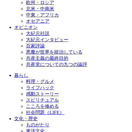
欧州・ロシア
北米・中南米
中東・アフリカ
オセアニア
オピニオン
大紀元社説
大紀元インタビュー
百家評論
悪魔が世界を統治している
共産主義の最終目的
共産党についての九つの論評
暮らし
料理・グルメ
ライフハック
感動ストーリー
スピリチュアル
こころを修める
社会問題（LIFE）
文化・歴史
ものがたり
東洋文化