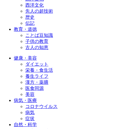
西洋文化
先人の超技術
歴史
伝記
教育・道徳
ことば豆知識
子供の教育
古人の知恵
健康・美容
ダイエット
栄養・食生活
養生ライフ
漢方・薬膳
医食同源
美容
病気・医療
コロナウイルス
病気
症状
自然・科学