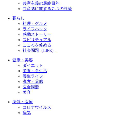
共産主義の最終目的
共産党に関する九つの評論
暮らし
料理・グルメ
ライフハック
感動ストーリー
スピリチュアル
こころを修める
社会問題（LIFE）
健康・美容
ダイエット
栄養・食生活
養生ライフ
漢方・薬膳
医食同源
美容
病気・医療
コロナウイルス
病気