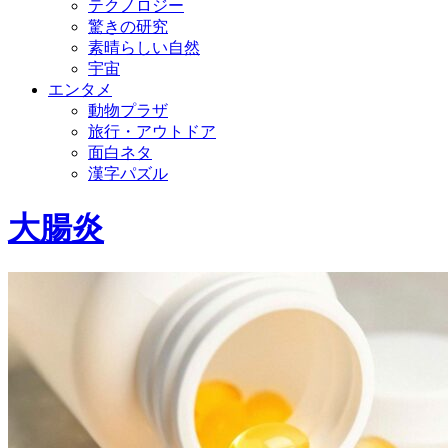
テクノロジー
驚きの研究
素晴らしい自然
宇宙
エンタメ
動物プラザ
旅行・アウトドア
面白ネタ
漢字パズル
大腸炎