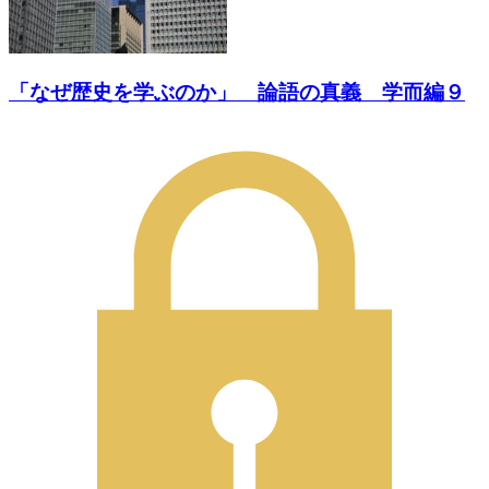
「なぜ歴史を学ぶのか」 論語の真義 学而編９