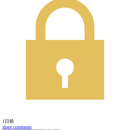
1日前
share
comments