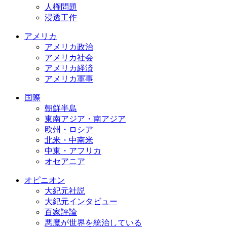
人権問題
浸透工作
アメリカ
アメリカ政治
アメリカ社会
アメリカ経済
アメリカ軍事
国際
朝鮮半島
東南アジア・南アジア
欧州・ロシア
北米・中南米
中東・アフリカ
オセアニア
オピニオン
大紀元社説
大紀元インタビュー
百家評論
悪魔が世界を統治している