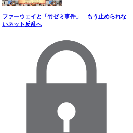
ファーウェイと「竹ゼミ事件」 もう止められな
いネット反乱へ