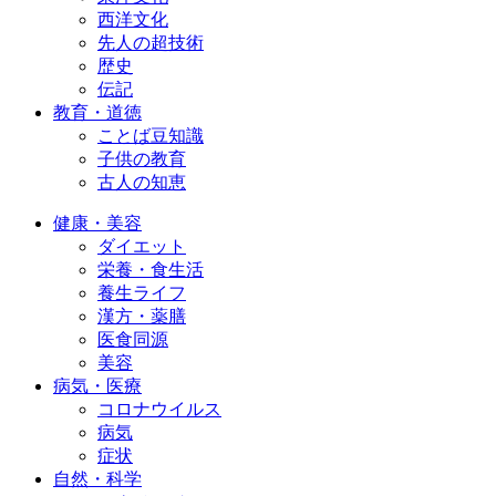
西洋文化
先人の超技術
歴史
伝記
教育・道徳
ことば豆知識
子供の教育
古人の知恵
健康・美容
ダイエット
栄養・食生活
養生ライフ
漢方・薬膳
医食同源
美容
病気・医療
コロナウイルス
病気
症状
自然・科学