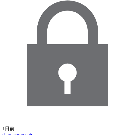
1日前
share
comments