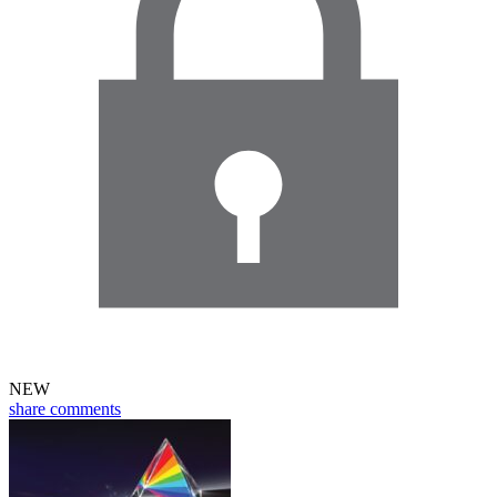
NEW
share
comments