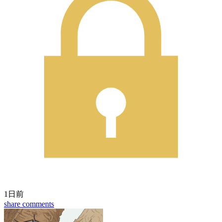
1日前
share
comments