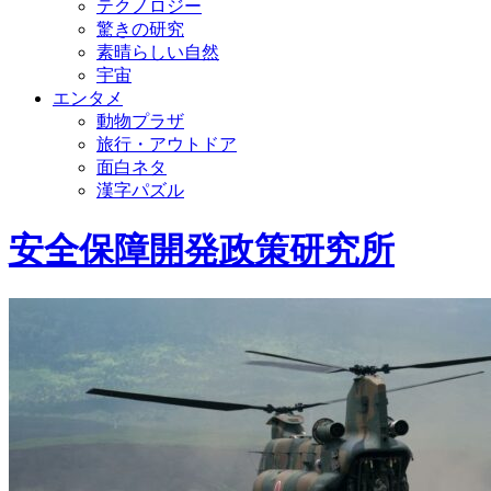
テクノロジー
驚きの研究
素晴らしい自然
宇宙
エンタメ
動物プラザ
旅行・アウトドア
面白ネタ
漢字パズル
安全保障開発政策研究所