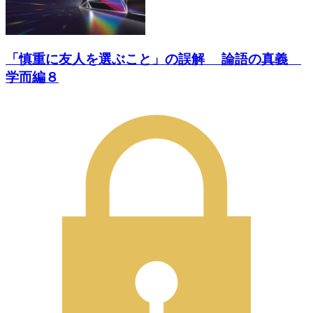
「慎重に友人を選ぶこと」の誤解 論語の真義
学而編８