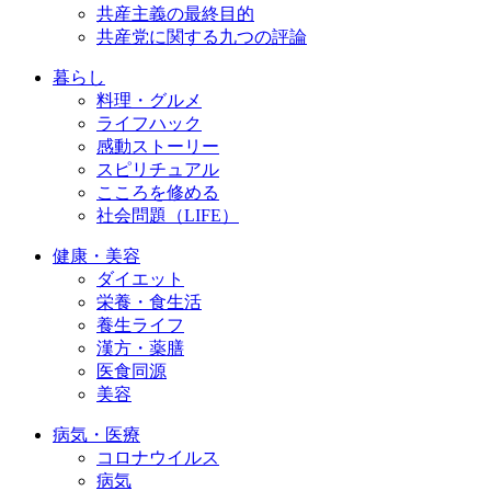
共産主義の最終目的
共産党に関する九つの評論
暮らし
料理・グルメ
ライフハック
感動ストーリー
スピリチュアル
こころを修める
社会問題（LIFE）
健康・美容
ダイエット
栄養・食生活
養生ライフ
漢方・薬膳
医食同源
美容
病気・医療
コロナウイルス
病気