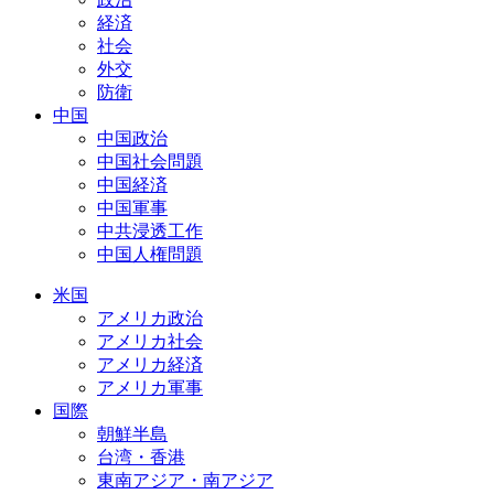
経済
社会
外交
防衛
中国
中国政治
中国社会問題
中国経済
中国軍事
中共浸透工作
中国人権問題
米国
アメリカ政治
アメリカ社会
アメリカ経済
アメリカ軍事
国際
朝鮮半島
台湾・香港
東南アジア・南アジア