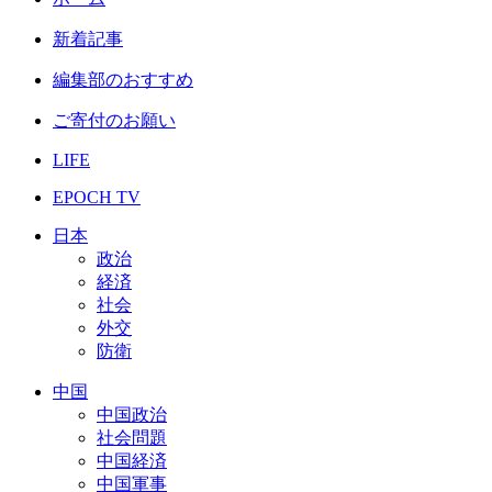
新着記事
編集部のおすすめ
ご寄付のお願い
LIFE
EPOCH TV
日本
政治
経済
社会
外交
防衛
中国
中国政治
社会問題
中国経済
中国軍事