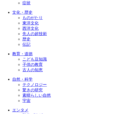
症状
文化・歴史
ものがたり
東洋文化
西洋文化
先人の超技術
歴史
伝記
教育・道徳
こども豆知識
子供の教育
古人の知恵
自然・科学
テクノロジー
驚きの研究
素晴らしい自然
宇宙
エンタメ