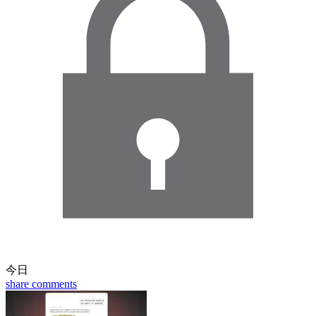
今日
share
comments