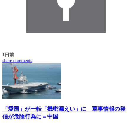
1日前
share
comments
「愛国」が一転「機密漏えい」に 軍事情報の発
信が危険行為に＝中国