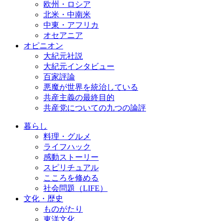
欧州・ロシア
北米・中南米
中東・アフリカ
オセアニア
オピニオン
大紀元社説
大紀元インタビュー
百家評論
悪魔が世界を統治している
共産主義の最終目的
共産党についての九つの論評
暮らし
料理・グルメ
ライフハック
感動ストーリー
スピリチュアル
こころを修める
社会問題（LIFE）
文化・歴史
ものがたり
東洋文化