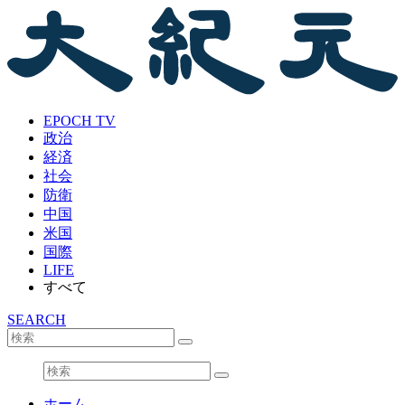
EPOCH TV
政治
経済
社会
防衛
中国
米国
国際
LIFE
すべて
SEARCH
ホーム