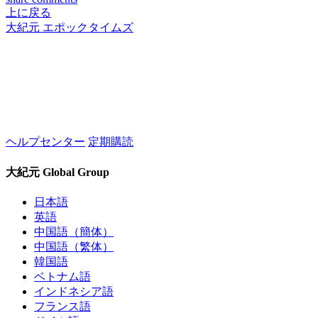
上に戻る
大紀元 エポックタイムズ
ヘルプセンター
定期購読
大紀元 Global Group
日本語
英語
中国語（簡体）
中国語（繁体）
韓国語
ベトナム語
インドネシア語
フランス語