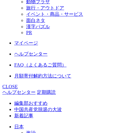
動物プラザ
旅行・アウトドア
イベント・商品・サービス
面白ネタ
漢字パズル
PR
マイページ
ヘルプセンター
FAQ（よくあるご質問）
月額寄付解約方法について
CLOSE
ヘルプセンター
定期購読
編集部おすすめ
中国共産党脱退の大波
新着記事
日本
政治