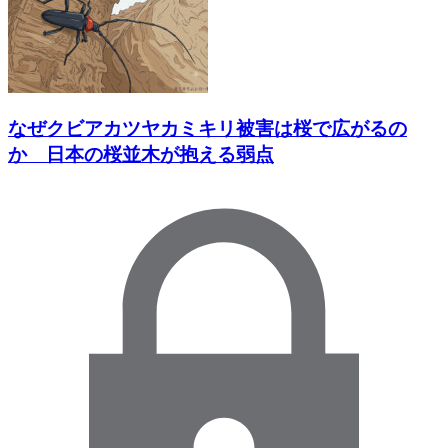
なぜクビアカツヤカミキリ被害は桜で広がるの
か 日本の桜並木が抱える弱点