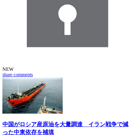
NEW
share
comments
中国がロシア産原油を大量調達 イラン戦争で減
った中東依存を補填