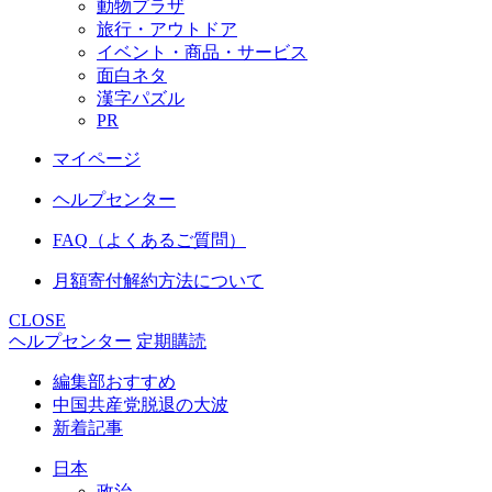
動物プラザ
旅行・アウトドア
イベント・商品・サービス
面白ネタ
漢字パズル
PR
マイページ
ヘルプセンター
FAQ（よくあるご質問）
月額寄付解約方法について
CLOSE
ヘルプセンター
定期購読
編集部おすすめ
中国共産党脱退の大波
新着記事
日本
政治