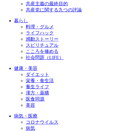
共産主義の最終目的
共産党に関する九つの評論
暮らし
料理・グルメ
ライフハック
感動ストーリー
スピリチュアル
こころを修める
社会問題（LIFE）
健康・美容
ダイエット
栄養・食生活
養生ライフ
漢方・薬膳
医食同源
美容
病気・医療
コロナウイルス
病気