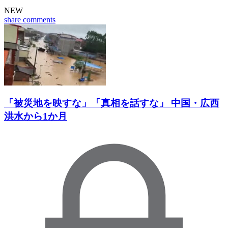
NEW
share
comments
「被災地を映すな」「真相を話すな」 中国・広西
洪水から1か月