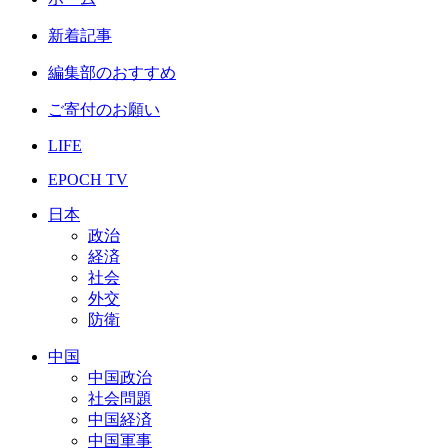
新着記事
編集部のおすすめ
ご寄付のお願い
LIFE
EPOCH TV
日本
政治
経済
社会
外交
防衛
中国
中国政治
社会問題
中国経済
中国軍事