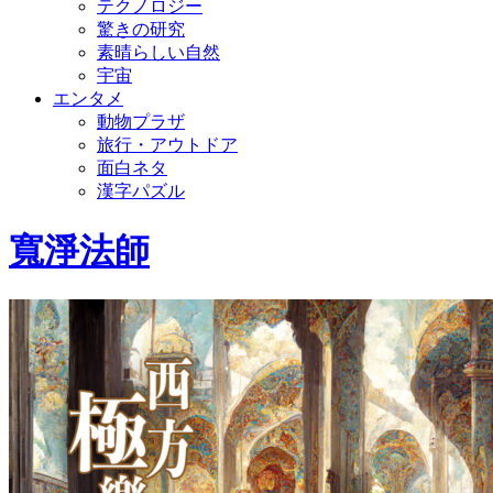
テクノロジー
驚きの研究
素晴らしい自然
宇宙
エンタメ
動物プラザ
旅行・アウトドア
面白ネタ
漢字パズル
寬淨法師