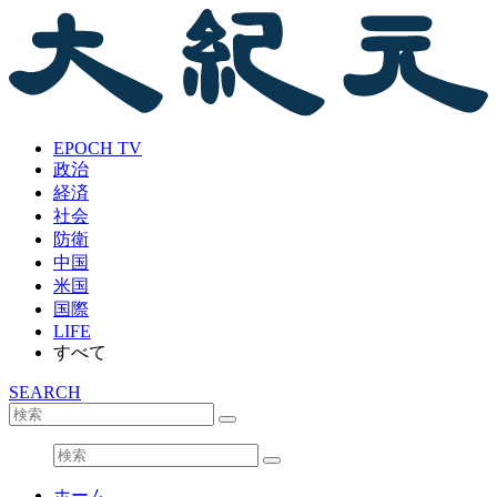
EPOCH TV
政治
経済
社会
防衛
中国
米国
国際
LIFE
すべて
SEARCH
ホーム