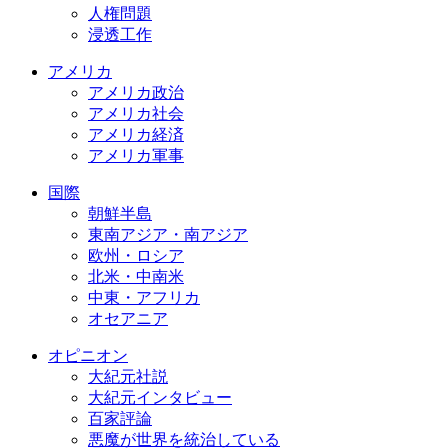
人権問題
浸透工作
アメリカ
アメリカ政治
アメリカ社会
アメリカ経済
アメリカ軍事
国際
朝鮮半島
東南アジア・南アジア
欧州・ロシア
北米・中南米
中東・アフリカ
オセアニア
オピニオン
大紀元社説
大紀元インタビュー
百家評論
悪魔が世界を統治している