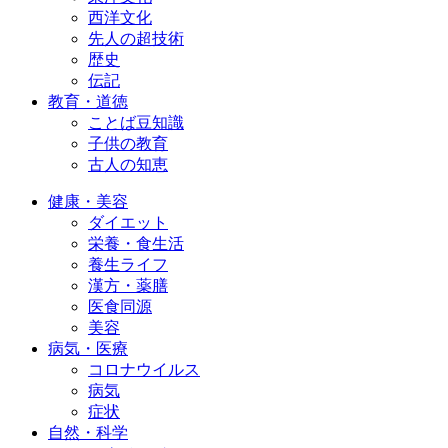
西洋文化
先人の超技術
歴史
伝記
教育・道徳
ことば豆知識
子供の教育
古人の知恵
健康・美容
ダイエット
栄養・食生活
養生ライフ
漢方・薬膳
医食同源
美容
病気・医療
コロナウイルス
病気
症状
自然・科学