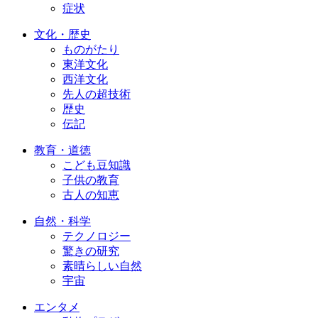
症状
文化・歴史
ものがたり
東洋文化
西洋文化
先人の超技術
歴史
伝記
教育・道徳
こども豆知識
子供の教育
古人の知恵
自然・科学
テクノロジー
驚きの研究
素晴らしい自然
宇宙
エンタメ