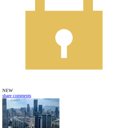
NEW
share
comments