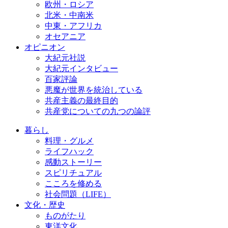
欧州・ロシア
北米・中南米
中東・アフリカ
オセアニア
オピニオン
大紀元社説
大紀元インタビュー
百家評論
悪魔が世界を統治している
共産主義の最終目的
共産党についての九つの論評
暮らし
料理・グルメ
ライフハック
感動ストーリー
スピリチュアル
こころを修める
社会問題（LIFE）
文化・歴史
ものがたり
東洋文化