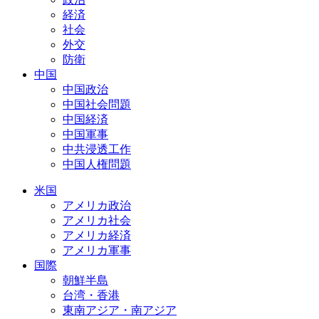
経済
社会
外交
防衛
中国
中国政治
中国社会問題
中国経済
中国軍事
中共浸透工作
中国人権問題
米国
アメリカ政治
アメリカ社会
アメリカ経済
アメリカ軍事
国際
朝鮮半島
台湾・香港
東南アジア・南アジア