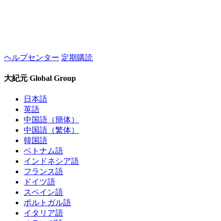
ヘルプセンター
定期購読
大紀元 Global Group
日本語
英語
中国語（簡体）
中国語（繁体）
韓国語
ベトナム語
インドネシア語
フランス語
ドイツ語
スペイン語
ポルトガル語
イタリア語