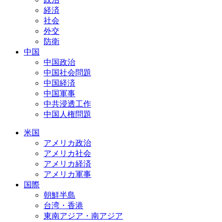
経済
社会
外交
防衛
中国
中国政治
中国社会問題
中国経済
中国軍事
中共浸透工作
中国人権問題
米国
アメリカ政治
アメリカ社会
アメリカ経済
アメリカ軍事
国際
朝鮮半島
台湾・香港
東南アジア・南アジア