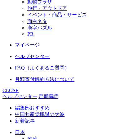
動物プラザ
旅行・アウトドア
イベント・商品・サービス
面白ネタ
漢字パズル
PR
マイページ
ヘルプセンター
FAQ（よくあるご質問）
月額寄付解約方法について
CLOSE
ヘルプセンター
定期購読
編集部おすすめ
中国共産党脱退の大波
新着記事
日本
政治