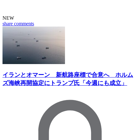
NEW
share
comments
イランとオマーン 新航路座標で合意へ ホルム
ズ海峡再開協定にトランプ氏「今週にも成立」