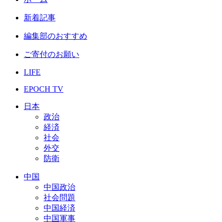
新着記事
編集部のおすすめ
ご寄付のお願い
LIFE
EPOCH TV
日本
政治
経済
社会
外交
防衛
中国
中国政治
社会問題
中国経済
中国軍事