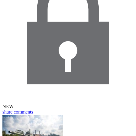
NEW
share
comments