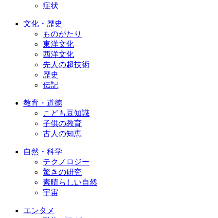
症状
文化・歴史
ものがたり
東洋文化
西洋文化
先人の超技術
歴史
伝記
教育・道徳
こども豆知識
子供の教育
古人の知恵
自然・科学
テクノロジー
驚きの研究
素晴らしい自然
宇宙
エンタメ