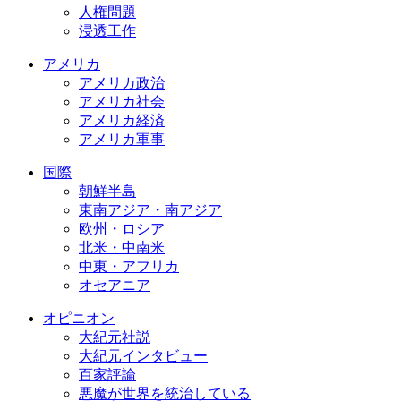
人権問題
浸透工作
アメリカ
アメリカ政治
アメリカ社会
アメリカ経済
アメリカ軍事
国際
朝鮮半島
東南アジア・南アジア
欧州・ロシア
北米・中南米
中東・アフリカ
オセアニア
オピニオン
大紀元社説
大紀元インタビュー
百家評論
悪魔が世界を統治している