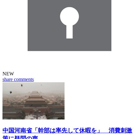
NEW
share
comments
中国河南省「幹部は率先して休暇を」 消費刺激
策に疑問の声