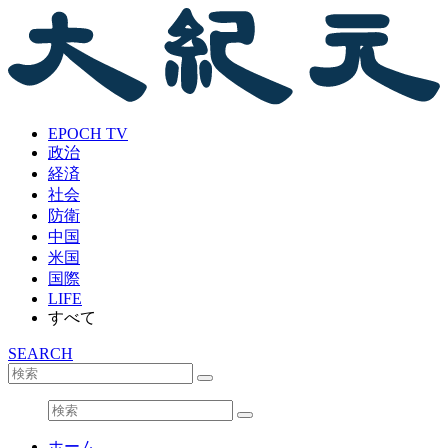
EPOCH TV
政治
経済
社会
防衛
中国
米国
国際
LIFE
すべて
SEARCH
ホーム