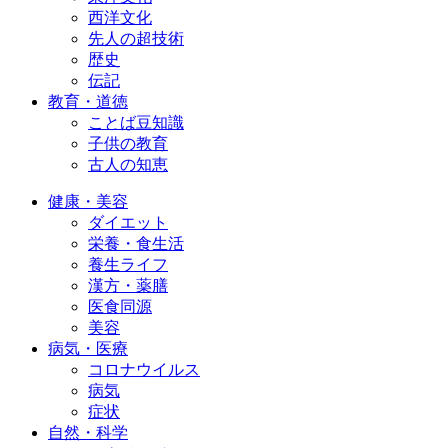
西洋文化
先人の超技術
歴史
伝記
教育・道徳
ことば豆知識
子供の教育
古人の知恵
健康・美容
ダイエット
栄養・食生活
養生ライフ
漢方・薬膳
医食同源
美容
病気・医療
コロナウイルス
病気
症状
自然・科学