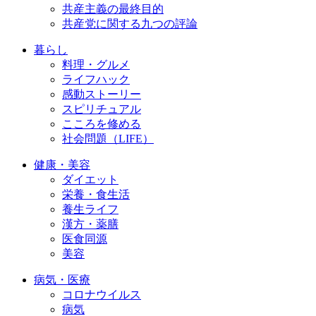
共産主義の最終目的
共産党に関する九つの評論
暮らし
料理・グルメ
ライフハック
感動ストーリー
スピリチュアル
こころを修める
社会問題（LIFE）
健康・美容
ダイエット
栄養・食生活
養生ライフ
漢方・薬膳
医食同源
美容
病気・医療
コロナウイルス
病気