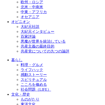
欧州・ロシア
北米・中南米
中東・アフリカ
オセアニア
オピニオン
大紀元社説
大紀元インタビュー
百家評論
悪魔が世界を統治している
共産主義の最終目的
共産党についての九つの論評
暮らし
料理・グルメ
ライフハック
感動ストーリー
スピリチュアル
こころを修める
社会問題（LIFE）
文化・歴史
ものがたり
東洋文化