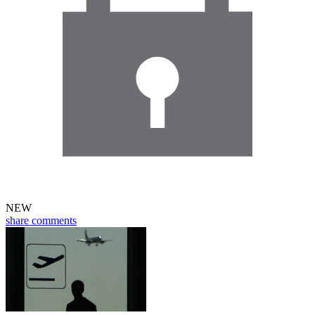
NEW
share
comments