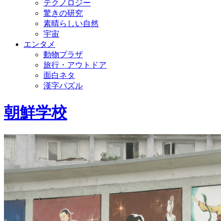
テクノロジー
驚きの研究
素晴らしい自然
宇宙
エンタメ
動物プラザ
旅行・アウトドア
面白ネタ
漢字パズル
朝鮮学校