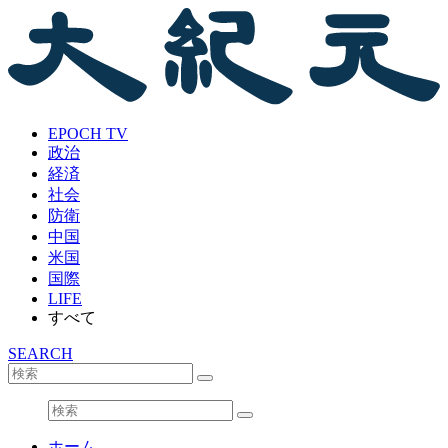
EPOCH TV
政治
経済
社会
防衛
中国
米国
国際
LIFE
すべて
SEARCH
ホーム