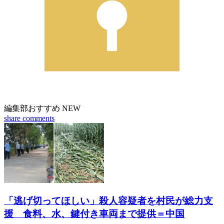
編集部おすすめ
NEW
share
comments
「逃げ切ってほしい」殺人容疑者を村民が総力支
援 食料、水、鍵付き車両まで提供＝中国