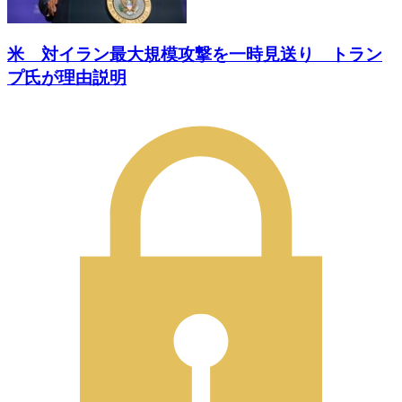
米 対イラン最大規模攻撃を一時見送り トラン
プ氏が理由説明