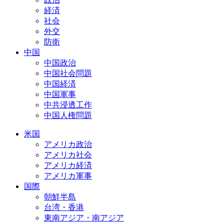
経済
社会
外交
防衛
中国
中国政治
中国社会問題
中国経済
中国軍事
中共浸透工作
中国人権問題
米国
アメリカ政治
アメリカ社会
アメリカ経済
アメリカ軍事
国際
朝鮮半島
台湾・香港
東南アジア・南アジア