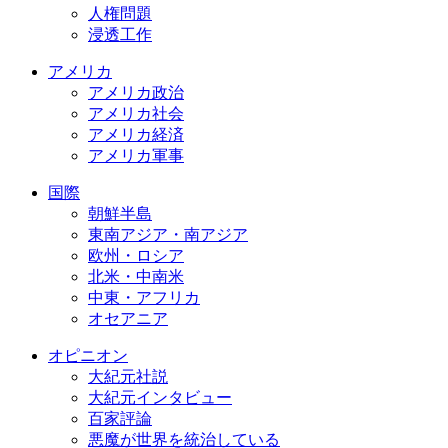
人権問題
浸透工作
アメリカ
アメリカ政治
アメリカ社会
アメリカ経済
アメリカ軍事
国際
朝鮮半島
東南アジア・南アジア
欧州・ロシア
北米・中南米
中東・アフリカ
オセアニア
オピニオン
大紀元社説
大紀元インタビュー
百家評論
悪魔が世界を統治している