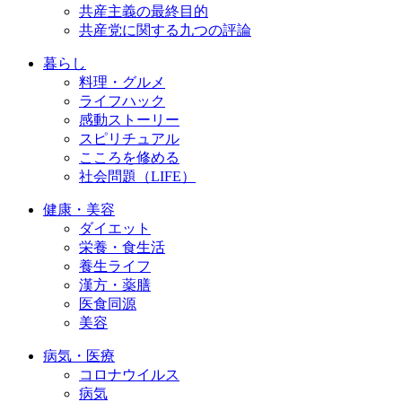
共産主義の最終目的
共産党に関する九つの評論
暮らし
料理・グルメ
ライフハック
感動ストーリー
スピリチュアル
こころを修める
社会問題（LIFE）
健康・美容
ダイエット
栄養・食生活
養生ライフ
漢方・薬膳
医食同源
美容
病気・医療
コロナウイルス
病気