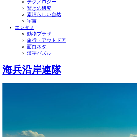
テクノロジー
驚きの研究
素晴らしい自然
宇宙
エンタメ
動物プラザ
旅行・アウトドア
面白ネタ
漢字パズル
海兵沿岸連隊