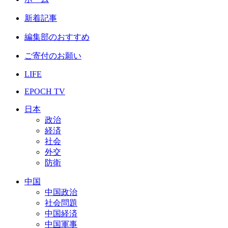
新着記事
編集部のおすすめ
ご寄付のお願い
LIFE
EPOCH TV
日本
政治
経済
社会
外交
防衛
中国
中国政治
社会問題
中国経済
中国軍事