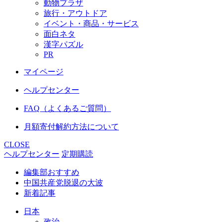
動物プラザ
旅行・アウトドア
イベント・商品・サービス
面白ネタ
漢字パズル
PR
マイページ
ヘルプセンター
FAQ（よくあるご質問）
月額寄付解約方法について
CLOSE
ヘルプセンター
定期購読
編集部おすすめ
中国共産党脱退の大波
新着記事
日本
政治