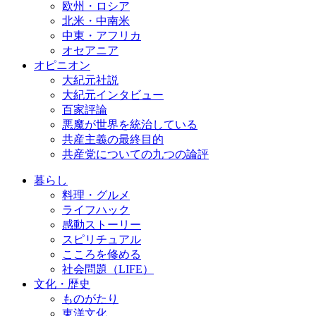
欧州・ロシア
北米・中南米
中東・アフリカ
オセアニア
オピニオン
大紀元社説
大紀元インタビュー
百家評論
悪魔が世界を統治している
共産主義の最終目的
共産党についての九つの論評
暮らし
料理・グルメ
ライフハック
感動ストーリー
スピリチュアル
こころを修める
社会問題（LIFE）
文化・歴史
ものがたり
東洋文化