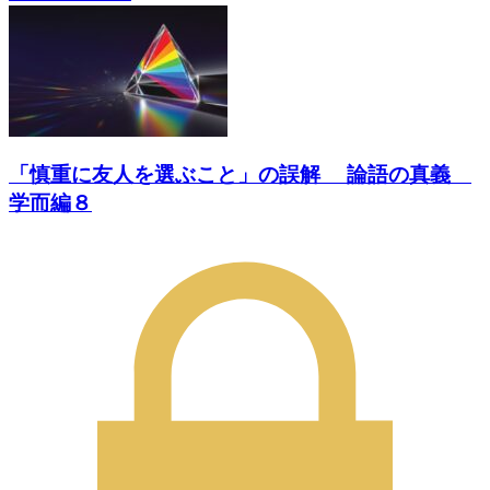
「慎重に友人を選ぶこと」の誤解 論語の真義
学而編８