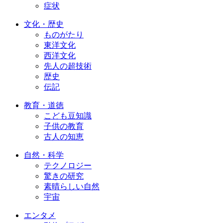
症状
文化・歴史
ものがたり
東洋文化
西洋文化
先人の超技術
歴史
伝記
教育・道徳
こども豆知識
子供の教育
古人の知恵
自然・科学
テクノロジー
驚きの研究
素晴らしい自然
宇宙
エンタメ