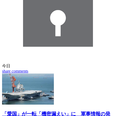
今日
share
comments
「愛国」が一転「機密漏えい」に 軍事情報の発