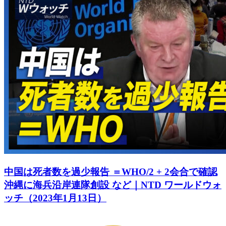
中国は死者数を過少報告 ＝WHO/2 + 2会合で確認
沖縄に海兵沿岸連隊創設 など｜NTD ワールドウォ
ッチ（2023年1月13日）