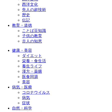
西洋文化
先人の超技術
歴史
伝記
教育・道徳
ことば豆知識
子供の教育
古人の知恵
健康・美容
ダイエット
栄養・食生活
養生ライフ
漢方・薬膳
医食同源
美容
病気・医療
コロナウイルス
病気
症状
自然・科学