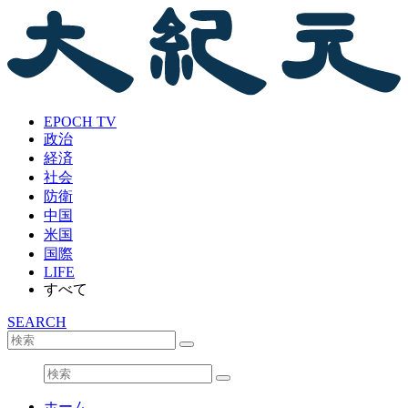
EPOCH TV
政治
経済
社会
防衛
中国
米国
国際
LIFE
すべて
SEARCH
ホーム