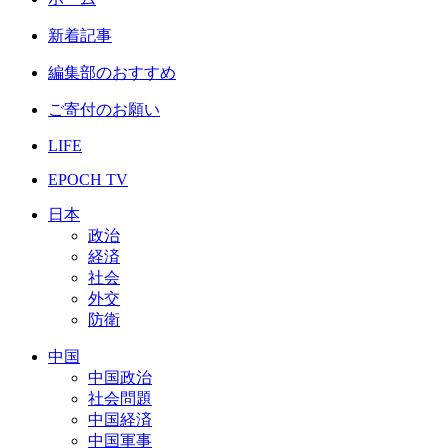
新着記事
編集部のおすすめ
ご寄付のお願い
LIFE
EPOCH TV
日本
政治
経済
社会
外交
防衛
中国
中国政治
社会問題
中国経済
中国軍事