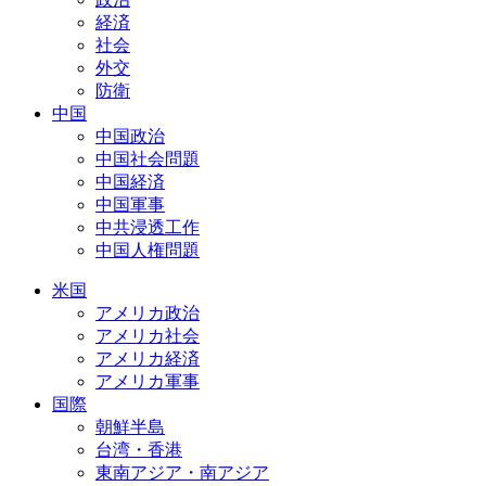
経済
社会
外交
防衛
中国
中国政治
中国社会問題
中国経済
中国軍事
中共浸透工作
中国人権問題
米国
アメリカ政治
アメリカ社会
アメリカ経済
アメリカ軍事
国際
朝鮮半島
台湾・香港
東南アジア・南アジア