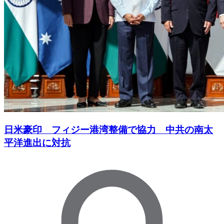
日米豪印 フィジー港湾整備で協力 中共の南太
平洋進出に対抗