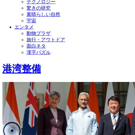
テクノロジー
驚きの研究
素晴らしい自然
宇宙
エンタメ
動物プラザ
旅行・アウトドア
面白ネタ
漢字パズル
港湾整備