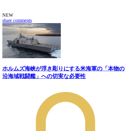
NEW
share
comments
ホルムズ海峡が浮き彫りにする米海軍の「本物の
沿海域戦闘艦」への切実な必要性