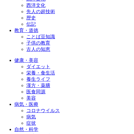
西洋文化
先人の超技術
歴史
伝記
教育・道徳
ことば豆知識
子供の教育
古人の知恵
健康・美容
ダイエット
栄養・食生活
養生ライフ
漢方・薬膳
医食同源
美容
病気・医療
コロナウイルス
病気
症状
自然・科学