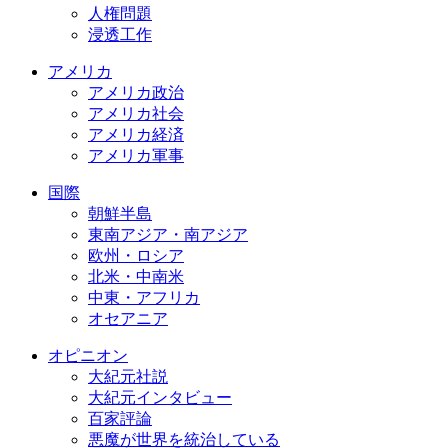
人権問題
浸透工作
アメリカ
アメリカ政治
アメリカ社会
アメリカ経済
アメリカ軍事
国際
朝鮮半島
東南アジア・南アジア
欧州・ロシア
北米・中南米
中東・アフリカ
オセアニア
オピニオン
大紀元社説
大紀元インタビュー
百家評論
悪魔が世界を統治している