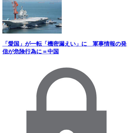
「愛国」が一転「機密漏えい」に 軍事情報の発
信が危険行為に＝中国