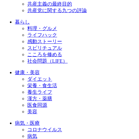
共産主義の最終目的
共産党に関する九つの評論
暮らし
料理・グルメ
ライフハック
感動ストーリー
スピリチュアル
こころを修める
社会問題（LIFE）
健康・美容
ダイエット
栄養・食生活
養生ライフ
漢方・薬膳
医食同源
美容
病気・医療
コロナウイルス
病気