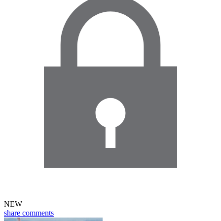
NEW
share
comments