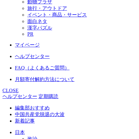
動物プラザ
旅行・アウトドア
イベント・商品・サービス
面白ネタ
漢字パズル
PR
マイページ
ヘルプセンター
FAQ（よくあるご質問）
月額寄付解約方法について
CLOSE
ヘルプセンター
定期購読
編集部おすすめ
中国共産党脱退の大波
新着記事
日本
政治