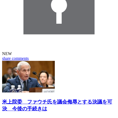
NEW
share
comments
米上院委 ファウチ氏を議会侮辱とする決議を可
決 今後の手続きは