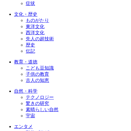
症状
文化・歴史
ものがたり
東洋文化
西洋文化
先人の超技術
歴史
伝記
教育・道徳
こども豆知識
子供の教育
古人の知恵
自然・科学
テクノロジー
驚きの研究
素晴らしい自然
宇宙
エンタメ