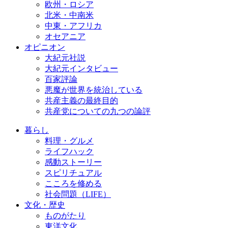
欧州・ロシア
北米・中南米
中東・アフリカ
オセアニア
オピニオン
大紀元社説
大紀元インタビュー
百家評論
悪魔が世界を統治している
共産主義の最終目的
共産党についての九つの論評
暮らし
料理・グルメ
ライフハック
感動ストーリー
スピリチュアル
こころを修める
社会問題（LIFE）
文化・歴史
ものがたり
東洋文化