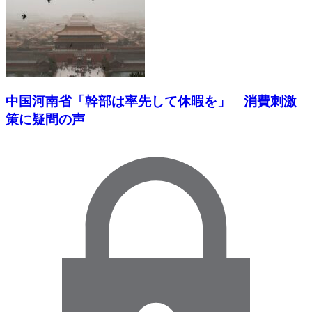
中国河南省「幹部は率先して休暇を」 消費刺激
策に疑問の声