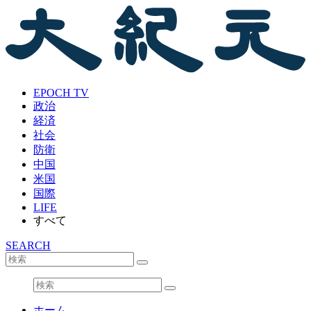
EPOCH TV
政治
経済
社会
防衛
中国
米国
国際
LIFE
すべて
SEARCH
ホーム