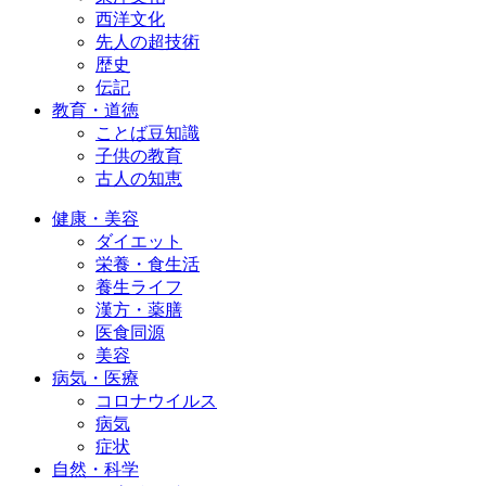
西洋文化
先人の超技術
歴史
伝記
教育・道徳
ことば豆知識
子供の教育
古人の知恵
健康・美容
ダイエット
栄養・食生活
養生ライフ
漢方・薬膳
医食同源
美容
病気・医療
コロナウイルス
病気
症状
自然・科学