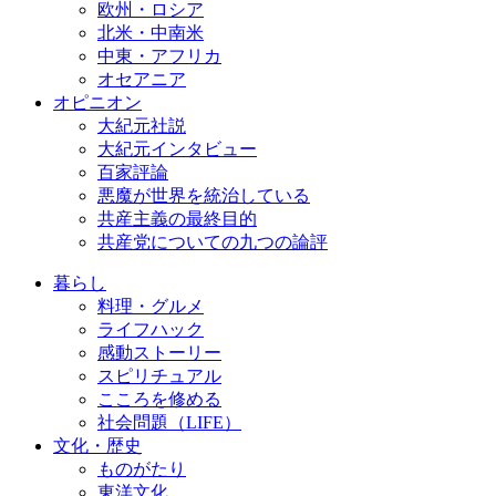
欧州・ロシア
北米・中南米
中東・アフリカ
オセアニア
オピニオン
大紀元社説
大紀元インタビュー
百家評論
悪魔が世界を統治している
共産主義の最終目的
共産党についての九つの論評
暮らし
料理・グルメ
ライフハック
感動ストーリー
スピリチュアル
こころを修める
社会問題（LIFE）
文化・歴史
ものがたり
東洋文化