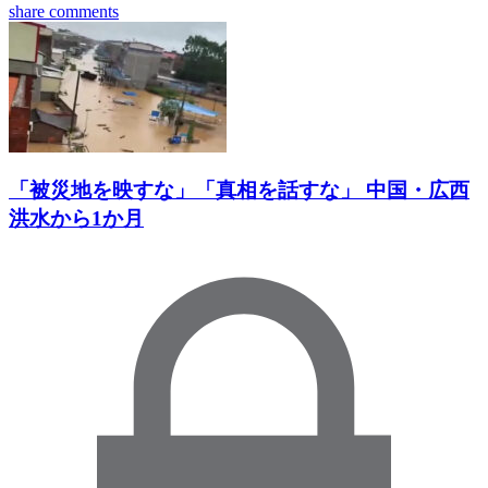
share
comments
「被災地を映すな」「真相を話すな」 中国・広西
洪水から1か月