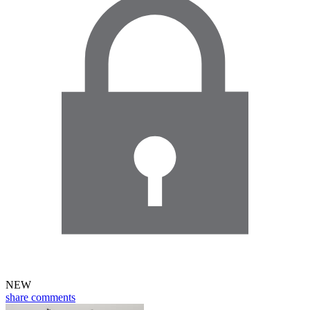
NEW
share
comments