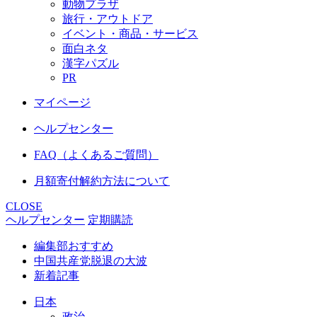
動物プラザ
旅行・アウトドア
イベント・商品・サービス
面白ネタ
漢字パズル
PR
マイページ
ヘルプセンター
FAQ（よくあるご質問）
月額寄付解約方法について
CLOSE
ヘルプセンター
定期購読
編集部おすすめ
中国共産党脱退の大波
新着記事
日本
政治