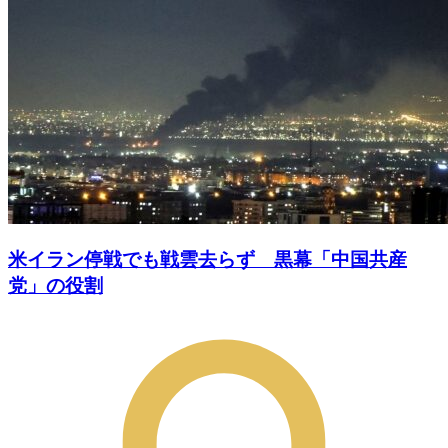
米イラン停戦でも戦雲去らず 黒幕「中国共産
党」の役割