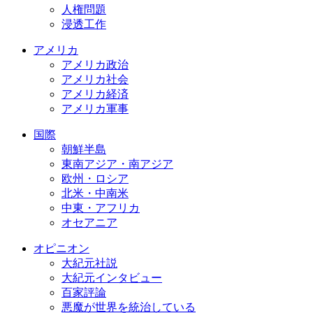
人権問題
浸透工作
アメリカ
アメリカ政治
アメリカ社会
アメリカ経済
アメリカ軍事
国際
朝鮮半島
東南アジア・南アジア
欧州・ロシア
北米・中南米
中東・アフリカ
オセアニア
オピニオン
大紀元社説
大紀元インタビュー
百家評論
悪魔が世界を統治している