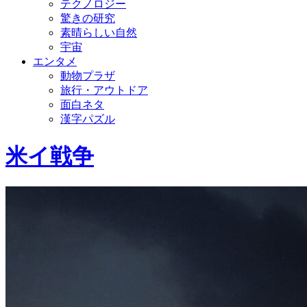
テクノロジー
驚きの研究
素晴らしい自然
宇宙
エンタメ
動物プラザ
旅行・アウトドア
面白ネタ
漢字パズル
米イ戦争