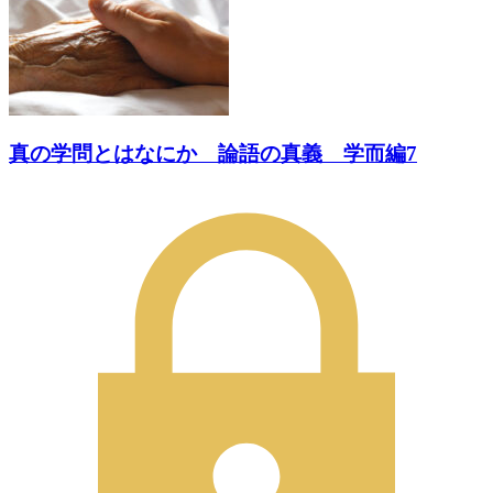
真の学問とはなにか 論語の真義 学而編7