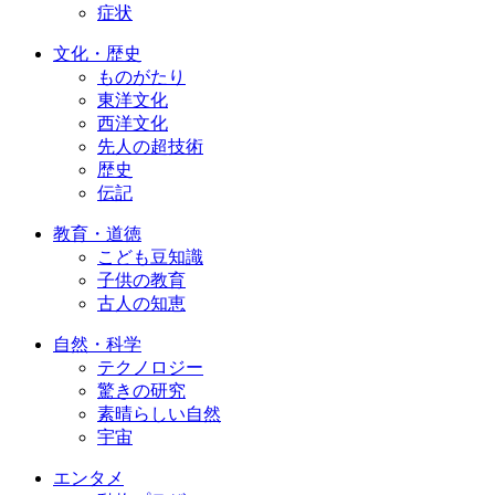
症状
文化・歴史
ものがたり
東洋文化
西洋文化
先人の超技術
歴史
伝記
教育・道徳
こども豆知識
子供の教育
古人の知恵
自然・科学
テクノロジー
驚きの研究
素晴らしい自然
宇宙
エンタメ