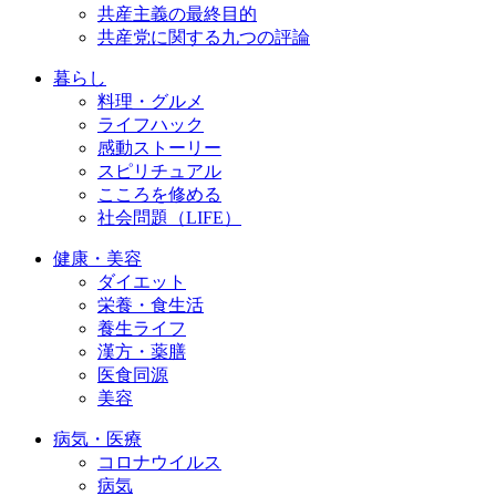
共産主義の最終目的
共産党に関する九つの評論
暮らし
料理・グルメ
ライフハック
感動ストーリー
スピリチュアル
こころを修める
社会問題（LIFE）
健康・美容
ダイエット
栄養・食生活
養生ライフ
漢方・薬膳
医食同源
美容
病気・医療
コロナウイルス
病気