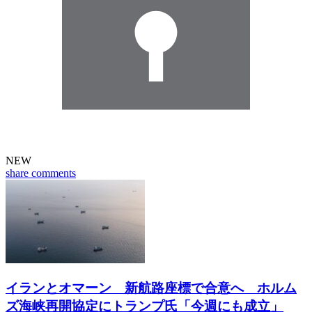
NEW
share
comments
イランとオマーン 新航路座標で合意へ ホルム
ズ海峡再開協定にトランプ氏「今週にも成立」