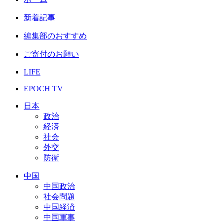
新着記事
編集部のおすすめ
ご寄付のお願い
LIFE
EPOCH TV
日本
政治
経済
社会
外交
防衛
中国
中国政治
社会問題
中国経済
中国軍事