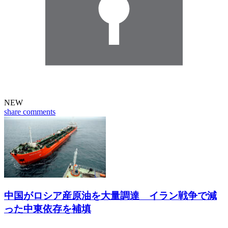
NEW
share
comments
中国がロシア産原油を大量調達 イラン戦争で減
った中東依存を補填