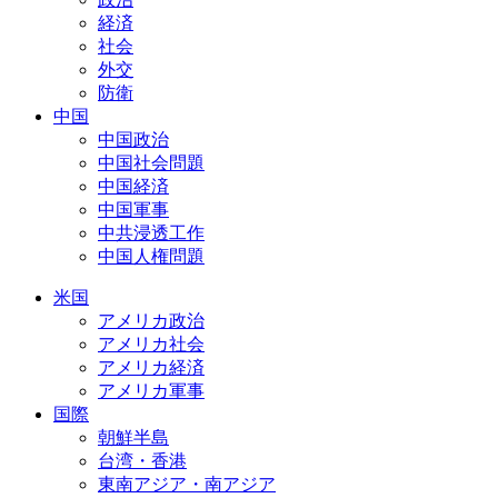
経済
社会
外交
防衛
中国
中国政治
中国社会問題
中国経済
中国軍事
中共浸透工作
中国人権問題
米国
アメリカ政治
アメリカ社会
アメリカ経済
アメリカ軍事
国際
朝鮮半島
台湾・香港
東南アジア・南アジア