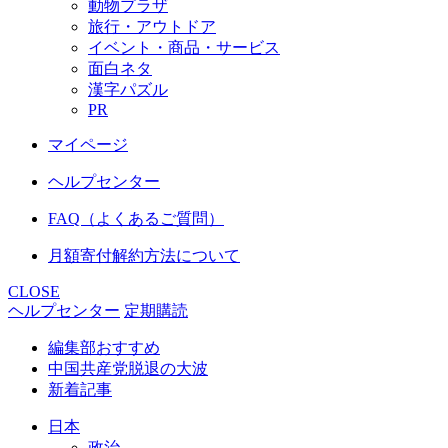
動物プラザ
旅行・アウトドア
イベント・商品・サービス
面白ネタ
漢字パズル
PR
マイページ
ヘルプセンター
FAQ（よくあるご質問）
月額寄付解約方法について
CLOSE
ヘルプセンター
定期購読
編集部おすすめ
中国共産党脱退の大波
新着記事
日本
政治