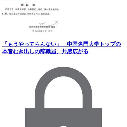
「もうやってらんない」 中国名門大学トップの
本音むき出しの辞職届、共感広がる