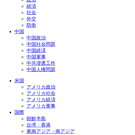
経済
社会
外交
防衛
中国
中国政治
中国社会問題
中国経済
中国軍事
中共浸透工作
中国人権問題
米国
アメリカ政治
アメリカ社会
アメリカ経済
アメリカ軍事
国際
朝鮮半島
台湾・香港
東南アジア・南アジア