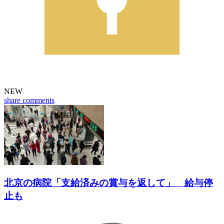
NEW
share
comments
北京の病院「支給済みの賞与を返して」 給与停
止も