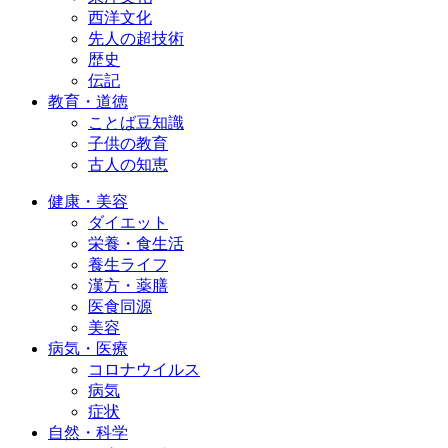
西洋文化
先人の超技術
歴史
伝記
教育・道徳
ことば豆知識
子供の教育
古人の知恵
健康・美容
ダイエット
栄養・食生活
養生ライフ
漢方・薬膳
医食同源
美容
病気・医療
コロナウイルス
病気
症状
自然・科学