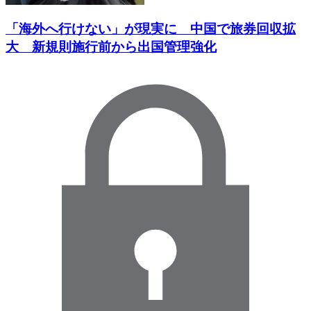
「海外へ行けない」が現実に 中国で旅券回収拡
大 新規則施行前から出国管理強化