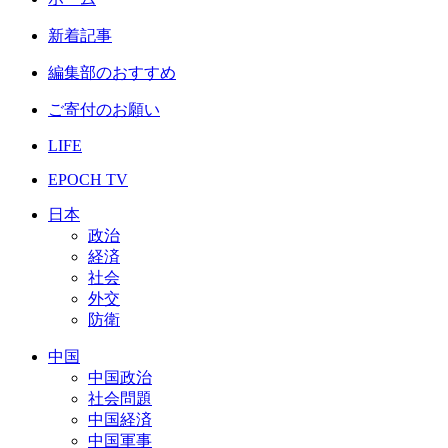
新着記事
編集部のおすすめ
ご寄付のお願い
LIFE
EPOCH TV
日本
政治
経済
社会
外交
防衛
中国
中国政治
社会問題
中国経済
中国軍事