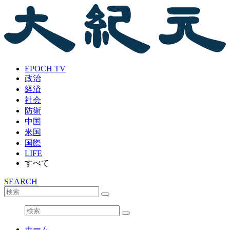
EPOCH TV
政治
経済
社会
防衛
中国
米国
国際
LIFE
すべて
SEARCH
ホーム