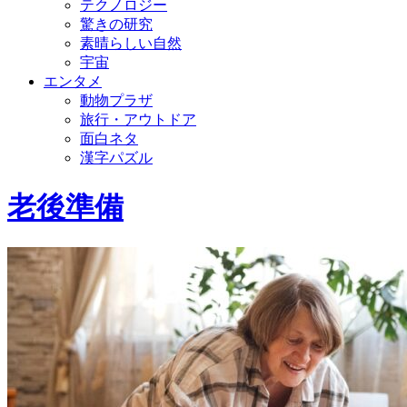
テクノロジー
驚きの研究
素晴らしい自然
宇宙
エンタメ
動物プラザ
旅行・アウトドア
面白ネタ
漢字パズル
老後準備