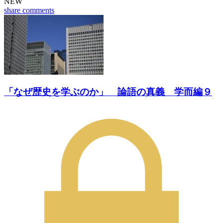
NEW
share
comments
「なぜ歴史を学ぶのか」 論語の真義 学而編９