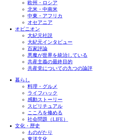
欧州・ロシア
北米・中南米
中東・アフリカ
オセアニア
オピニオン
大紀元社説
大紀元インタビュー
百家評論
悪魔が世界を統治している
共産主義の最終目的
共産党についての九つの論評
暮らし
料理・グルメ
ライフハック
感動ストーリー
スピリチュアル
こころを修める
社会問題（LIFE）
文化・歴史
ものがたり
東洋文化