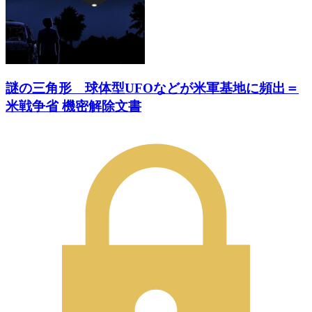
謎の三角形 球体型UFOなどが米軍基地に頻出＝
米戦争省 機密解除文書