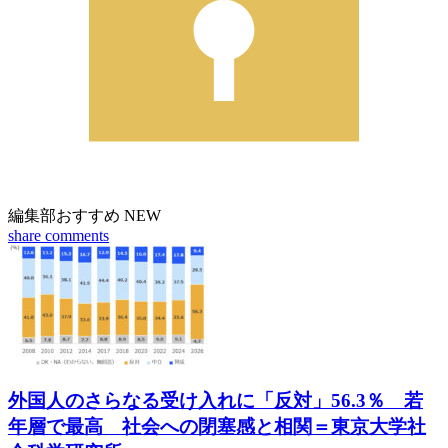
編集部おすすめ
NEW
share
comments
外国人のさらなる受け入れに「反対」56.3％ 若
年層で最高 社会への閉塞感と相関＝東京大学社