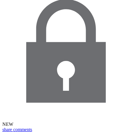
NEW
share
comments