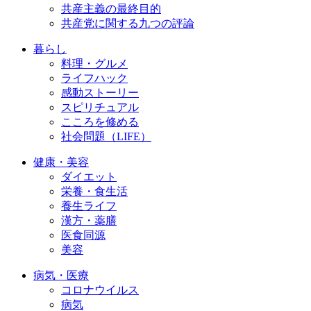
共産主義の最終目的
共産党に関する九つの評論
暮らし
料理・グルメ
ライフハック
感動ストーリー
スピリチュアル
こころを修める
社会問題（LIFE）
健康・美容
ダイエット
栄養・食生活
養生ライフ
漢方・薬膳
医食同源
美容
病気・医療
コロナウイルス
病気