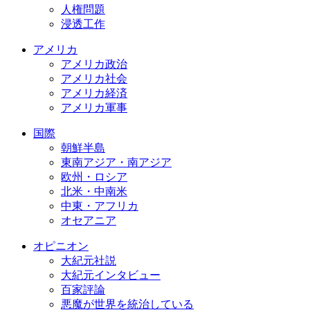
人権問題
浸透工作
アメリカ
アメリカ政治
アメリカ社会
アメリカ経済
アメリカ軍事
国際
朝鮮半島
東南アジア・南アジア
欧州・ロシア
北米・中南米
中東・アフリカ
オセアニア
オピニオン
大紀元社説
大紀元インタビュー
百家評論
悪魔が世界を統治している