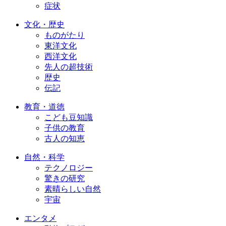
症状
文化・歴史
ものがたり
東洋文化
西洋文化
先人の超技術
歴史
伝記
教育・道徳
こども豆知識
子供の教育
古人の知恵
自然・科学
テクノロジー
驚きの研究
素晴らしい自然
宇宙
エンタメ