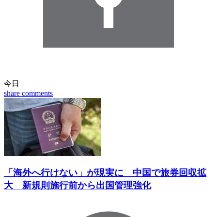
今日
share
comments
「海外へ行けない」が現実に 中国で旅券回収拡
大 新規則施行前から出国管理強化