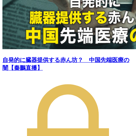
自発的に臓器提供する赤ん坊？ 中国先端医療の
闇【秦鵬直播】