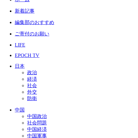
新着記事
編集部のおすすめ
ご寄付のお願い
LIFE
EPOCH TV
日本
政治
経済
社会
外交
防衛
中国
中国政治
社会問題
中国経済
中国軍事