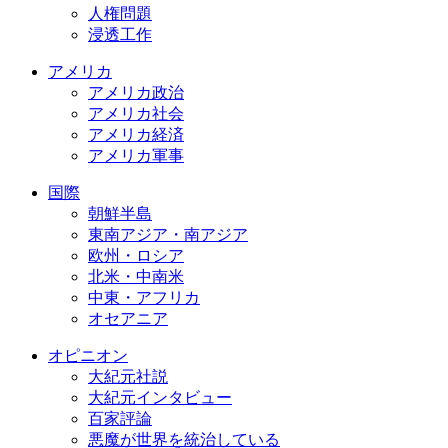
人権問題
浸透工作
アメリカ
アメリカ政治
アメリカ社会
アメリカ経済
アメリカ軍事
国際
朝鮮半島
東南アジア・南アジア
欧州・ロシア
北米・中南米
中東・アフリカ
オセアニア
オピニオン
大紀元社説
大紀元インタビュー
百家評論
悪魔が世界を統治している