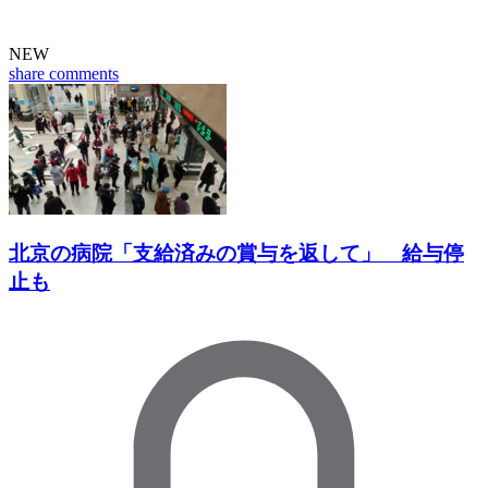
NEW
share
comments
北京の病院「支給済みの賞与を返して」 給与停
止も