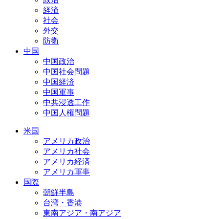
経済
社会
外交
防衛
中国
中国政治
中国社会問題
中国経済
中国軍事
中共浸透工作
中国人権問題
米国
アメリカ政治
アメリカ社会
アメリカ経済
アメリカ軍事
国際
朝鮮半島
台湾・香港
東南アジア・南アジア