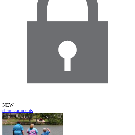
NEW
share
comments