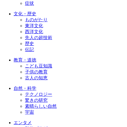
症状
文化・歴史
ものがたり
東洋文化
西洋文化
先人の超技術
歴史
伝記
教育・道徳
こども豆知識
子供の教育
古人の知恵
自然・科学
テクノロジー
驚きの研究
素晴らしい自然
宇宙
エンタメ