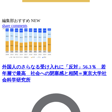
編集部おすすめ
NEW
share
comments
外国人のさらなる受け入れに「反対」56.3％ 若
年層で最高 社会への閉塞感と相関＝東京大学社
会科学研究所