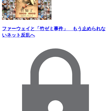
ファーウェイと「竹ゼミ事件」 もう止められな
いネット反乱へ