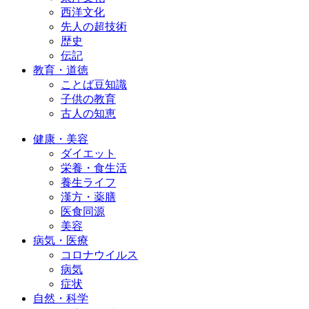
西洋文化
先人の超技術
歴史
伝記
教育・道徳
ことば豆知識
子供の教育
古人の知恵
健康・美容
ダイエット
栄養・食生活
養生ライフ
漢方・薬膳
医食同源
美容
病気・医療
コロナウイルス
病気
症状
自然・科学