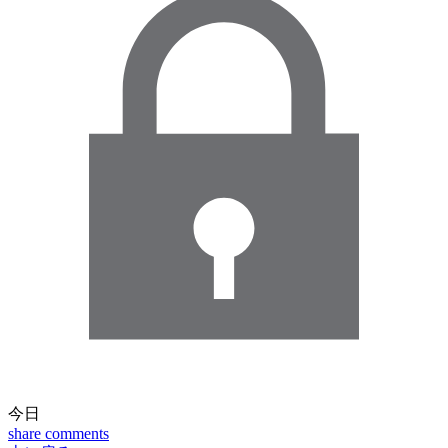
今日
share
comments