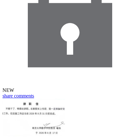
NEW
share
comments