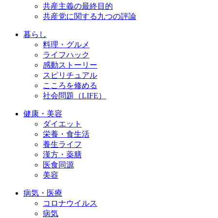
共産主義の最終目的
共産党に関する九つの評論
暮らし
料理・グルメ
ライフハック
感動ストーリー
スピリチュアル
こころを修める
社会問題（LIFE）
健康・美容
ダイエット
栄養・食生活
養生ライフ
漢方・薬膳
医食同源
美容
病気・医療
コロナウイルス
病気