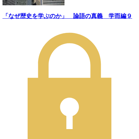
「なぜ歴史を学ぶのか」 論語の真義 学而編９