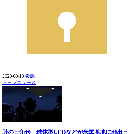
2023/03/13
秦鵬
トップニュース
謎の三角形 球体型UFOなどが米軍基地に頻出＝