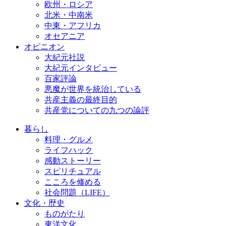
欧州・ロシア
北米・中南米
中東・アフリカ
オセアニア
オピニオン
大紀元社説
大紀元インタビュー
百家評論
悪魔が世界を統治している
共産主義の最終目的
共産党についての九つの論評
暮らし
料理・グルメ
ライフハック
感動ストーリー
スピリチュアル
こころを修める
社会問題（LIFE）
文化・歴史
ものがたり
東洋文化