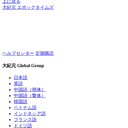
上に戻る
大紀元 エポックタイムズ
ヘルプセンター
定期購読
大紀元 Global Group
日本語
英語
中国語（簡体）
中国語（繁体）
韓国語
ベトナム語
インドネシア語
フランス語
ドイツ語