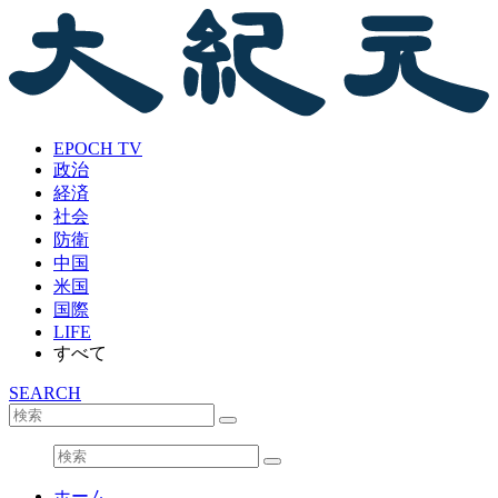
EPOCH TV
政治
経済
社会
防衛
中国
米国
国際
LIFE
すべて
SEARCH
ホーム