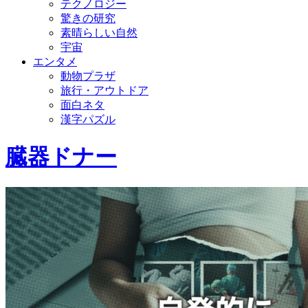
テクノロジー
驚きの研究
素晴らしい自然
宇宙
エンタメ
動物プラザ
旅行・アウトドア
面白ネタ
漢字パズル
臓器ドナー