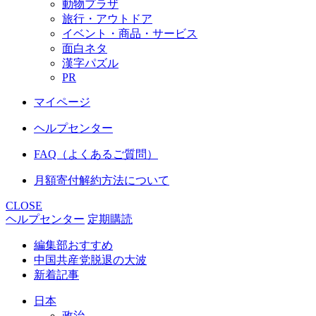
動物プラザ
旅行・アウトドア
イベント・商品・サービス
面白ネタ
漢字パズル
PR
マイページ
ヘルプセンター
FAQ（よくあるご質問）
月額寄付解約方法について
CLOSE
ヘルプセンター
定期購読
編集部おすすめ
中国共産党脱退の大波
新着記事
日本
政治