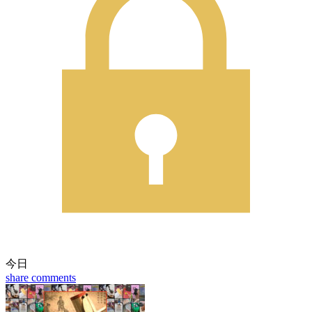
今日
share
comments