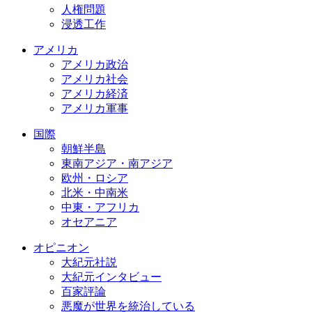
人権問題
浸透工作
アメリカ
アメリカ政治
アメリカ社会
アメリカ経済
アメリカ軍事
国際
朝鮮半島
東南アジア・南アジア
欧州・ロシア
北米・中南米
中東・アフリカ
オセアニア
オピニオン
大紀元社説
大紀元インタビュー
百家評論
悪魔が世界を統治している