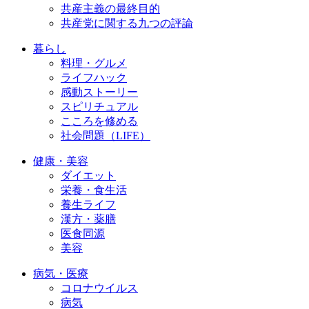
共産主義の最終目的
共産党に関する九つの評論
暮らし
料理・グルメ
ライフハック
感動ストーリー
スピリチュアル
こころを修める
社会問題（LIFE）
健康・美容
ダイエット
栄養・食生活
養生ライフ
漢方・薬膳
医食同源
美容
病気・医療
コロナウイルス
病気