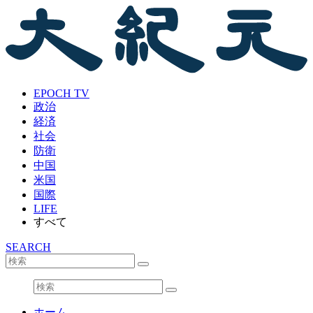
EPOCH TV
政治
経済
社会
防衛
中国
米国
国際
LIFE
すべて
SEARCH
ホーム