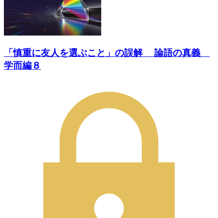
「慎重に友人を選ぶこと」の誤解 論語の真義
学而編８