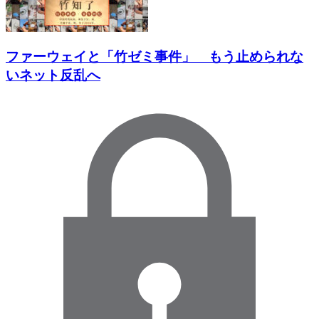
ファーウェイと「竹ゼミ事件」 もう止められな
いネット反乱へ