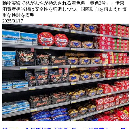
動物実験で発がん性が懸念される着色料「赤色3号」。伊東
消費者担当相は安全性を強調しつつ、国際動向を踏まえた慎
重な検討を表明
2025/01/17