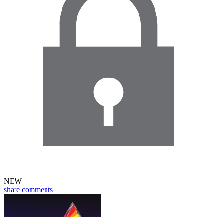
NEW
share
comments