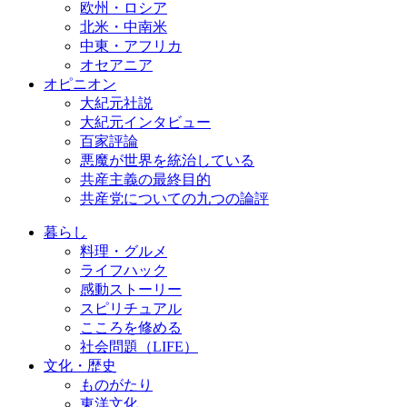
欧州・ロシア
北米・中南米
中東・アフリカ
オセアニア
オピニオン
大紀元社説
大紀元インタビュー
百家評論
悪魔が世界を統治している
共産主義の最終目的
共産党についての九つの論評
暮らし
料理・グルメ
ライフハック
感動ストーリー
スピリチュアル
こころを修める
社会問題（LIFE）
文化・歴史
ものがたり
東洋文化