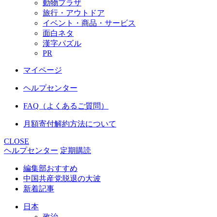
動物プラザ
旅行・アウトドア
イベント・商品・サービス
面白ネタ
漢字パズル
PR
マイページ
ヘルプセンター
FAQ（よくあるご質問）
月額寄付解約方法について
CLOSE
ヘルプセンター
定期購読
編集部おすすめ
中国共産党脱退の大波
新着記事
日本
政治