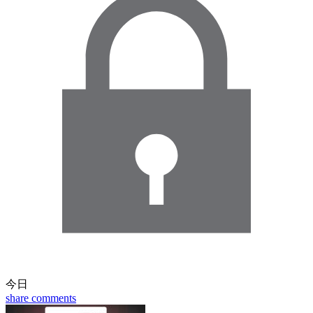
今日
share
comments