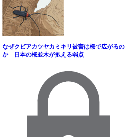
なぜクビアカツヤカミキリ被害は桜で広がるの
か 日本の桜並木が抱える弱点