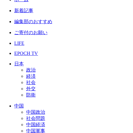
新着記事
編集部のおすすめ
ご寄付のお願い
LIFE
EPOCH TV
日本
政治
経済
社会
外交
防衛
中国
中国政治
社会問題
中国経済
中国軍事