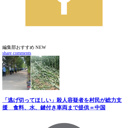
編集部おすすめ
NEW
share
comments
「逃げ切ってほしい」殺人容疑者を村民が総力支
援 食料、水、鍵付き車両まで提供＝中国