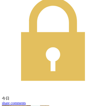
今日
share
comments