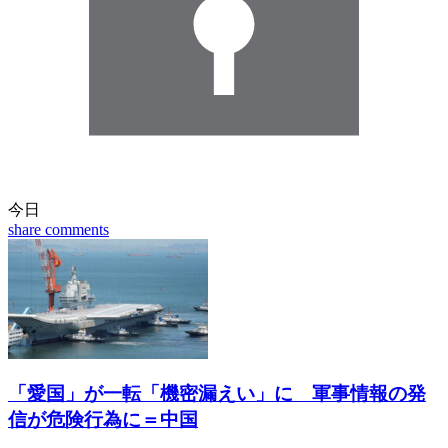
今日
share
comments
「愛国」が一転「機密漏えい」に 軍事情報の発
信が危険行為に＝中国