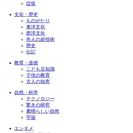
症状
文化・歴史
ものがたり
東洋文化
西洋文化
先人の超技術
歴史
伝記
教育・道徳
こども豆知識
子供の教育
古人の知恵
自然・科学
テクノロジー
驚きの研究
素晴らしい自然
宇宙
エンタメ