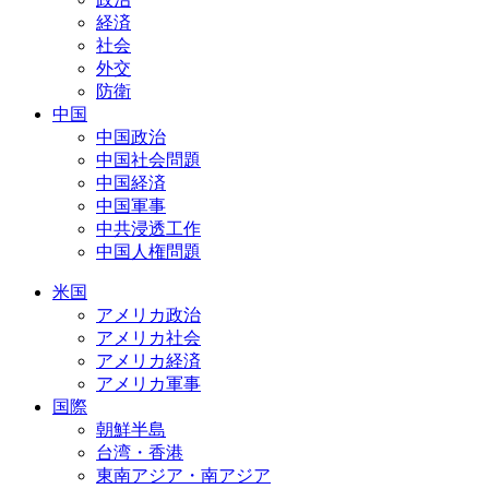
経済
社会
外交
防衛
中国
中国政治
中国社会問題
中国経済
中国軍事
中共浸透工作
中国人権問題
米国
アメリカ政治
アメリカ社会
アメリカ経済
アメリカ軍事
国際
朝鮮半島
台湾・香港
東南アジア・南アジア