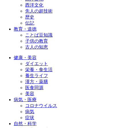
西洋文化
先人の超技術
歴史
伝記
教育・道徳
ことば豆知識
子供の教育
古人の知恵
健康・美容
ダイエット
栄養・食生活
養生ライフ
漢方・薬膳
医食同源
美容
病気・医療
コロナウイルス
病気
症状
自然・科学