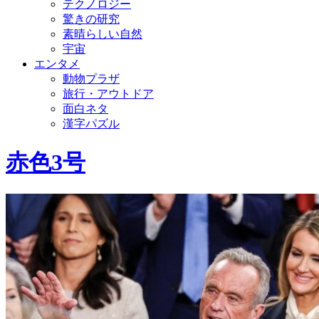
テクノロジー
驚きの研究
素晴らしい自然
宇宙
エンタメ
動物プラザ
旅行・アウトドア
面白ネタ
漢字パズル
赤色3号