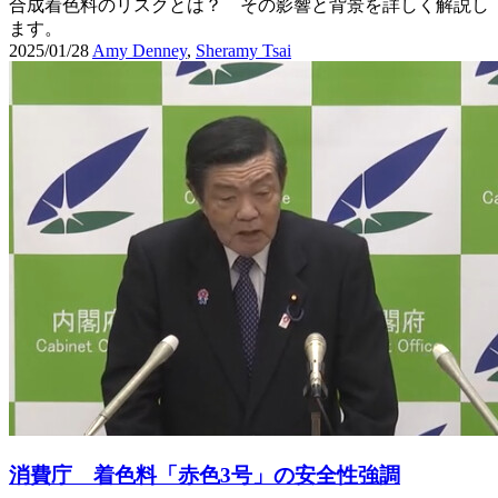
合成着色料のリスクとは？ その影響と背景を詳しく解説し
ます。
2025/01/28
Amy Denney
,
Sheramy Tsai
消費庁 着色料「赤色3号」の安全性強調