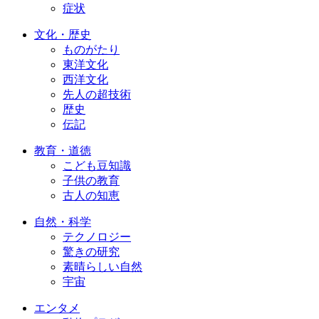
症状
文化・歴史
ものがたり
東洋文化
西洋文化
先人の超技術
歴史
伝記
教育・道徳
こども豆知識
子供の教育
古人の知恵
自然・科学
テクノロジー
驚きの研究
素晴らしい自然
宇宙
エンタメ