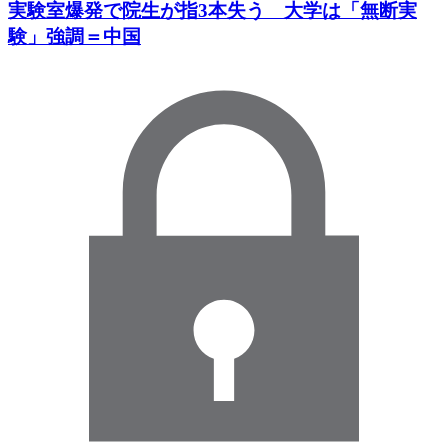
実験室爆発で院生が指3本失う 大学は「無断実
験」強調＝中国