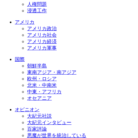
人権問題
浸透工作
アメリカ
アメリカ政治
アメリカ社会
アメリカ経済
アメリカ軍事
国際
朝鮮半島
東南アジア・南アジア
欧州・ロシア
北米・中南米
中東・アフリカ
オセアニア
オピニオン
大紀元社説
大紀元インタビュー
百家評論
悪魔が世界を統治している