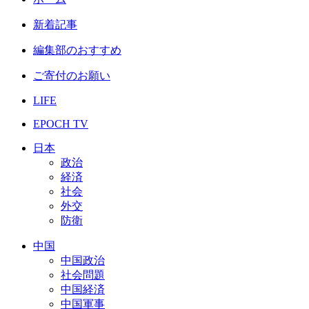
新着記事
編集部のおすすめ
ご寄付のお願い
LIFE
EPOCH TV
日本
政治
経済
社会
外交
防衛
中国
中国政治
社会問題
中国経済
中国軍事