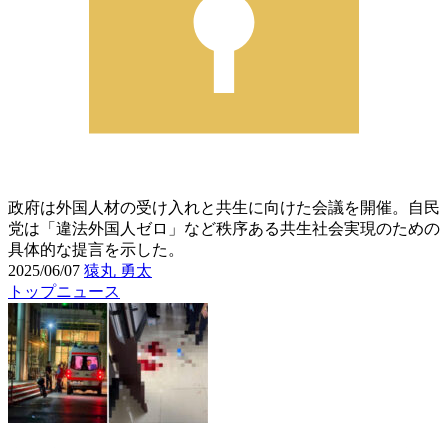
政府は外国人材の受け入れと共生に向けた会議を開催。自民
党は「違法外国人ゼロ」など秩序ある共生社会実現のための
具体的な提言を示した。
2025/06/07
猿丸 勇太
トップニュース