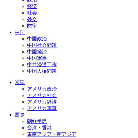
経済
社会
外交
防衛
中国
中国政治
中国社会問題
中国経済
中国軍事
中共浸透工作
中国人権問題
米国
アメリカ政治
アメリカ社会
アメリカ経済
アメリカ軍事
国際
朝鮮半島
台湾・香港
東南アジア・南アジア