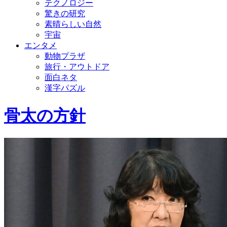
テクノロジー
驚きの研究
素晴らしい自然
宇宙
エンタメ
動物プラザ
旅行・アウトドア
面白ネタ
漢字パズル
骨太の方針