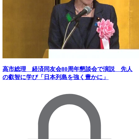
高市総理 経済同友会80周年懇談会で演説 先人
の叡智に学び「日本列島を強く豊かに」