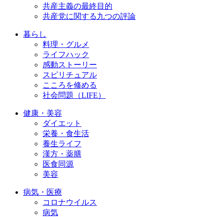
共産主義の最終目的
共産党に関する九つの評論
暮らし
料理・グルメ
ライフハック
感動ストーリー
スピリチュアル
こころを修める
社会問題（LIFE）
健康・美容
ダイエット
栄養・食生活
養生ライフ
漢方・薬膳
医食同源
美容
病気・医療
コロナウイルス
病気