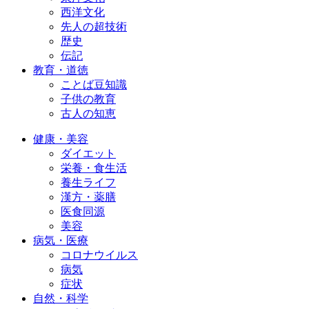
西洋文化
先人の超技術
歴史
伝記
教育・道徳
ことば豆知識
子供の教育
古人の知恵
健康・美容
ダイエット
栄養・食生活
養生ライフ
漢方・薬膳
医食同源
美容
病気・医療
コロナウイルス
病気
症状
自然・科学