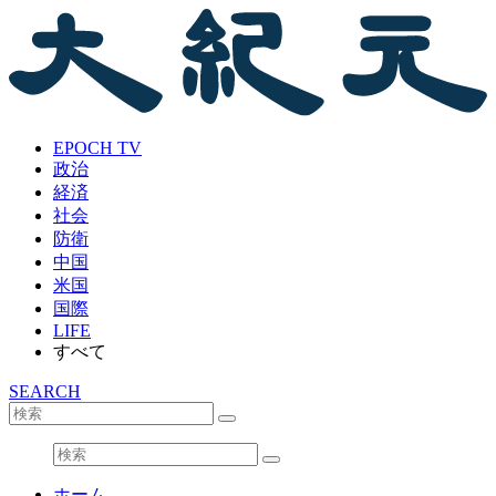
EPOCH TV
政治
経済
社会
防衛
中国
米国
国際
LIFE
すべて
SEARCH
ホーム