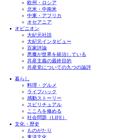
欧州・ロシア
北米・中南米
中東・アフリカ
オセアニア
オピニオン
大紀元社説
大紀元インタビュー
百家評論
悪魔が世界を統治している
共産主義の最終目的
共産党についての九つの論評
暮らし
料理・グルメ
ライフハック
感動ストーリー
スピリチュアル
こころを修める
社会問題（LIFE）
文化・歴史
ものがたり
東洋文化