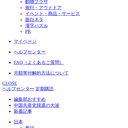
動物プラザ
旅行・アウトドア
イベント・商品・サービス
面白ネタ
漢字パズル
PR
マイページ
ヘルプセンター
FAQ（よくあるご質問）
月額寄付解約方法について
CLOSE
ヘルプセンター
定期購読
編集部おすすめ
中国共産党脱退の大波
新着記事
日本
政治