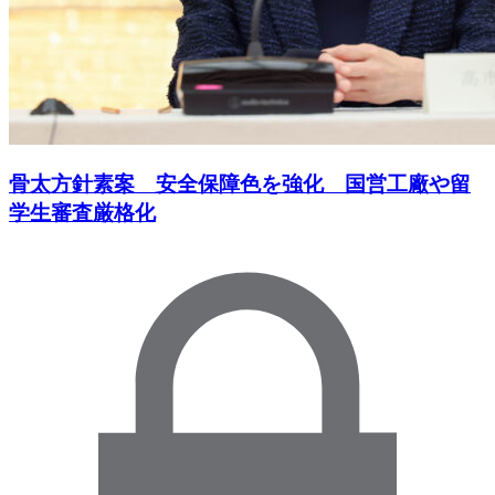
骨太方針素案 安全保障色を強化 国営工廠や留
学生審査厳格化