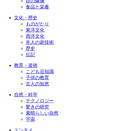
目の健康
食品と栄養
文化・歴史
ものがたり
東洋文化
西洋文化
先人の超技術
歴史
伝記
教育・道徳
こども豆知識
子供の教育
古人の知恵
自然・科学
テクノロジー
驚きの研究
素晴らしい自然
宇宙
エンタメ