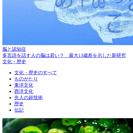
脳と認知症
多言語を話す人の脳は若い？ 最大13歳差を示した新研究
文化・歴史
文化・歴史のすべて
ものがたり
東洋文化
西洋文化
先人の超技術
歴史
伝記