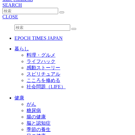
SEARCH
CLOSE
EPOCH TIMES JAPAN
暮らし
料理・グルメ
ライフハック
感動ストーリー
スピリチュアル
こころを修める
社会問題（LIFE）
健康
がん
糖尿病
腸の健康
脳と認知症
季節の養生