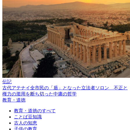
伝記
古代アテナイ全市民の「盾」となった立法者ソロン 不正と
権力の濫用を断ち切った中庸の哲学
教育・道徳
教育・道徳のすべて
ことば豆知識
古人の知恵
子供の教育