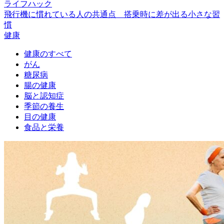
ライフハック
飛行機に慣れている人の共通点 搭乗時に差が出る小さな習
慣
健康
健康のすべて
がん
糖尿病
腸の健康
脳と認知症
季節の養生
目の健康
食品と栄養