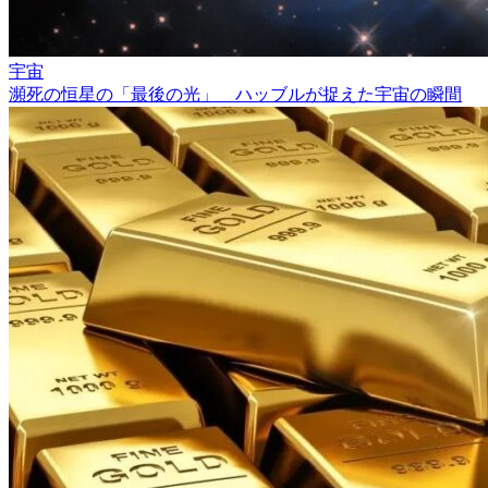
宇宙
瀕死の恒星の「最後の光」 ハッブルが捉えた宇宙の瞬間