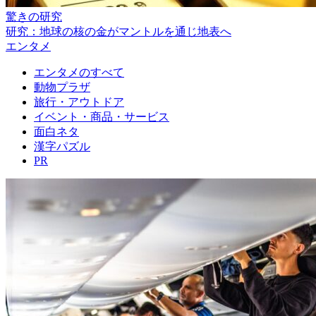
驚きの研究
研究：地球の核の金がマントルを通じ地表へ
エンタメ
エンタメのすべて
動物プラザ
旅行・アウトドア
イベント・商品・サービス
面白ネタ
漢字パズル
PR