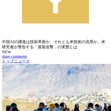
中国AIの躍進は技術革新か、それとも米技術の流用か。米
研究者が警告する「蒸留攻撃」の実態とは
NEW
share
comments
トップニュース