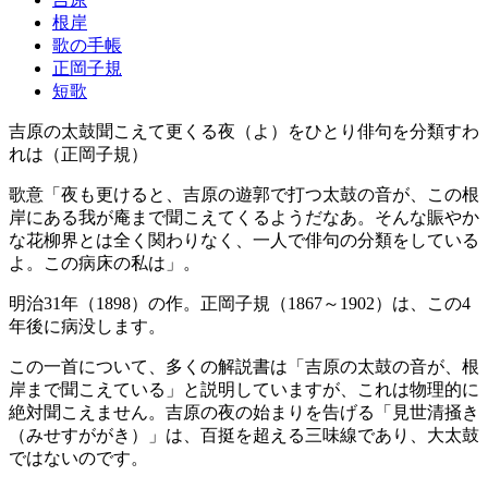
根岸
歌の手帳
正岡子規
短歌
吉原の太鼓聞こえて更くる夜（よ）をひとり俳句を分類すわ
れは（正岡子規）
歌意「夜も更けると、吉原の遊郭で打つ太鼓の音が、この根
岸にある我が庵まで聞こえてくるようだなあ。そんな賑やか
な花柳界とは全く関わりなく、一人で俳句の分類をしている
よ。この病床の私は」。
明治31年（1898）の作。正岡子規（1867～1902）は、この4
年後に病没します。
この一首について、多くの解説書は「吉原の太鼓の音が、根
岸まで聞こえている」と説明していますが、これは物理的に
絶対聞こえません。吉原の夜の始まりを告げる「見世清掻き
（みせすががき）」は、百挺を超える三味線であり、大太鼓
ではないのです。