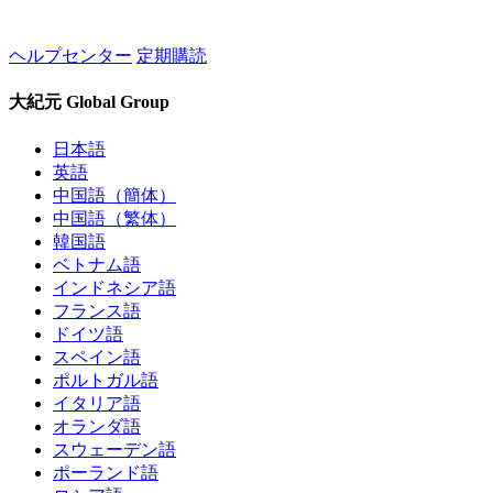
ヘルプセンター
定期購読
大紀元 Global Group
日本語
英語
中国語（簡体）
中国語（繁体）
韓国語
ベトナム語
インドネシア語
フランス語
ドイツ語
スペイン語
ポルトガル語
イタリア語
オランダ語
スウェーデン語
ポーランド語