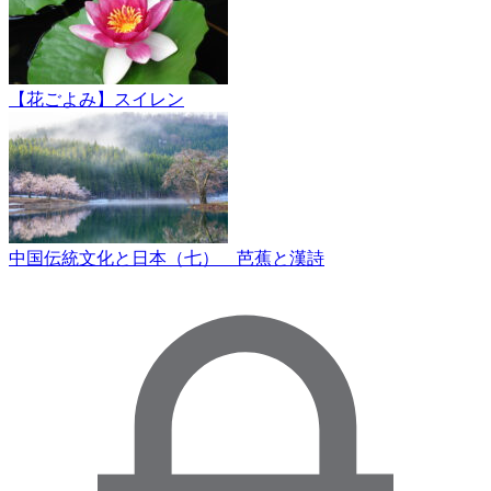
【花ごよみ】スイレン
中国伝統文化と日本（七） 芭蕉と漢詩