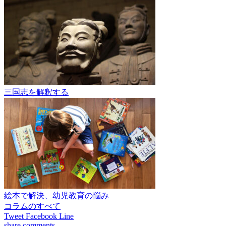
三国志を解釈する
絵本で解決、幼児教育の悩み
コラムのすべて
Tweet
Facebook
Line
share
comments