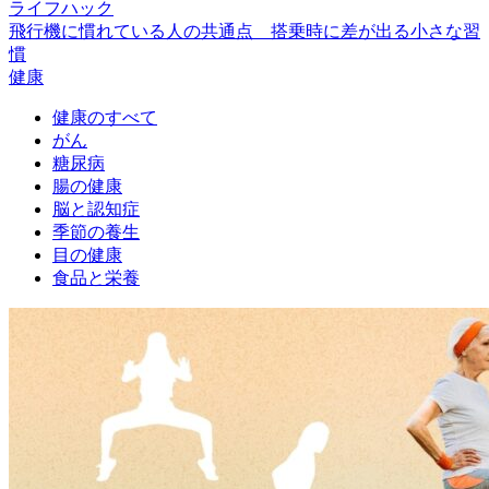
ライフハック
飛行機に慣れている人の共通点 搭乗時に差が出る小さな習
慣
健康
健康のすべて
がん
糖尿病
腸の健康
脳と認知症
季節の養生
目の健康
食品と栄養