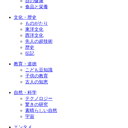
目の健康
食品と栄養
文化・歴史
ものがたり
東洋文化
西洋文化
先人の超技術
歴史
伝記
教育・道徳
こども豆知識
子供の教育
古人の知恵
自然・科学
テクノロジー
驚きの研究
素晴らしい自然
宇宙
エンタメ