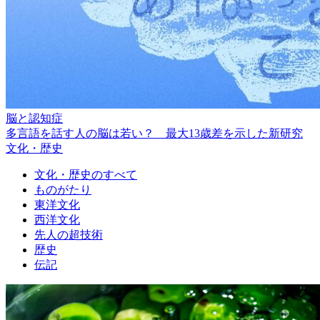
脳と認知症
多言語を話す人の脳は若い？ 最大13歳差を示した新研究
文化・歴史
文化・歴史のすべて
ものがたり
東洋文化
西洋文化
先人の超技術
歴史
伝記