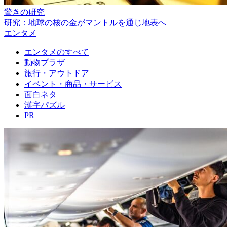
驚きの研究
研究：地球の核の金がマントルを通じ地表へ
エンタメ
エンタメのすべて
動物プラザ
旅行・アウトドア
イベント・商品・サービス
面白ネタ
漢字パズル
PR