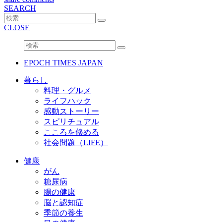
SEARCH
CLOSE
EPOCH TIMES JAPAN
暮らし
料理・グルメ
ライフハック
感動ストーリー
スピリチュアル
こころを修める
社会問題（LIFE）
健康
がん
糖尿病
腸の健康
脳と認知症
季節の養生