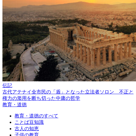
伝記
古代アテナイ全市民の「盾」となった立法者ソロン 不正と
権力の濫用を断ち切った中庸の哲学
教育・道徳
教育・道徳のすべて
ことば豆知識
古人の知恵
子供の教育