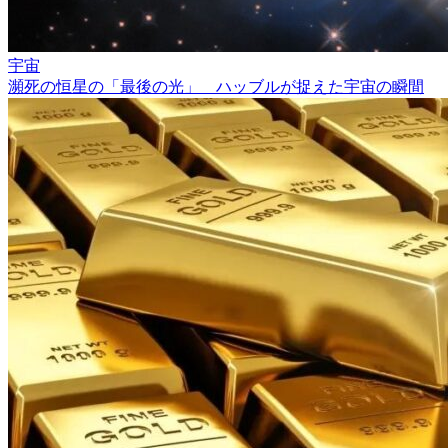
宇宙
瀕死の恒星の「最後の光」 ハッブルが捉えた宇宙の瞬間