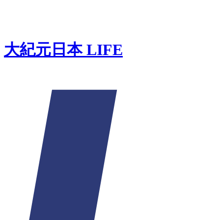
大紀元日本 LIFE