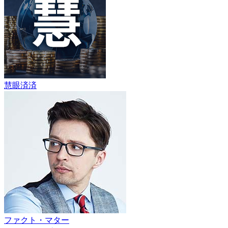
慧眼済済
ファクト・マター