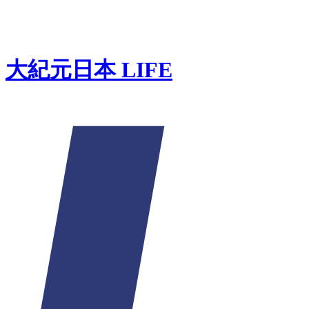
大紀元日本 LIFE