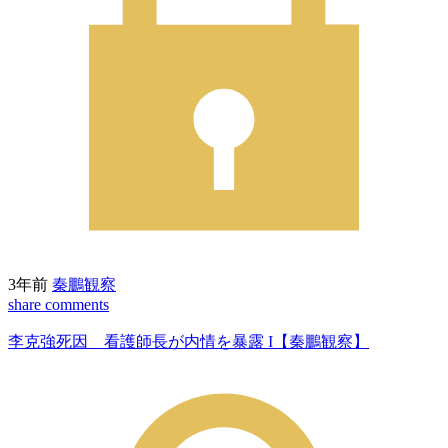
3年前
秦鵬観察
share
comments
李克強死因 看護師長が内情を暴露 I【秦鵬観察】