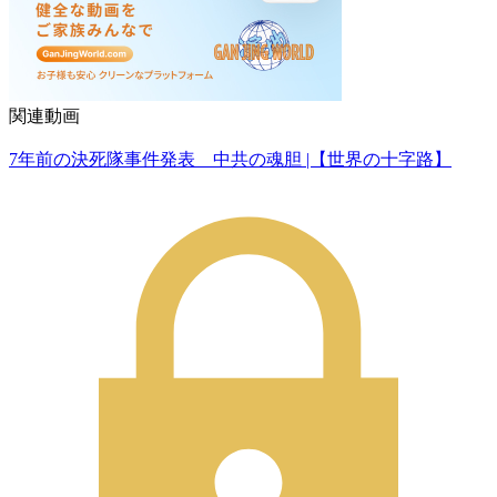
関連動画
7年前の決死隊事件発表 中共の魂胆 |【世界の十字路】