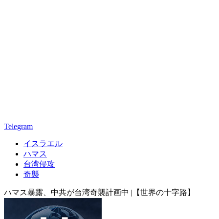
Telegram
イスラエル
ハマス
台湾侵攻
奇襲
ハマス暴露、中共が台湾奇襲計画中 |【世界の十字路】