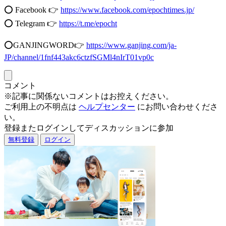
⭕️ Facebook 👉
https://www.facebook.com/epochtimes.jp/
⭕️ Telegram 👉
https://t.me/epocht
⭕️GANJINGWORD👉
https://www.ganjing.com/ja-
JP/channel/1fnf443akc6ctzfSGMl4nIrT01vp0c
コメント
※記事に関係ないコメントはお控えください。
ご利用上の不明点は
ヘルプセンター
にお問い合わせくださ
い。
登録またログインしてディスカッションに参加
無料登録
ログイン