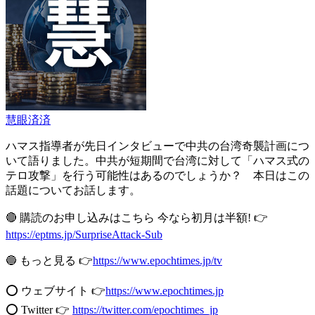
慧眼済済
ハマス指導者が先日インタビューで中共の台湾奇襲計画につ
いて語りました。中共が短期間で台湾に対して「ハマス式の
テロ攻撃」を行う可能性はあるのでしょうか？ 本日はこの
話題についてお話します。
🔴 購読のお申し込みはこちら 今なら初月は半額! 👉
https://eptms.jp/SurpriseAttack-Sub
🔵 もっと見る 👉
https://www.epochtimes.jp/tv
⭕️ ウェブサイト 👉
https://www.epochtimes.jp​​
⭕️ Twitter 👉
https://twitter.com/epochtimes_jp