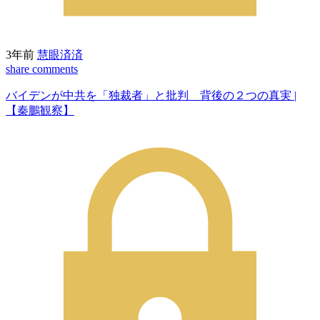
3年前
慧眼済済
share
comments
バイデンが中共を「独裁者」と批判 背後の２つの真実 |
【秦鵬観察】