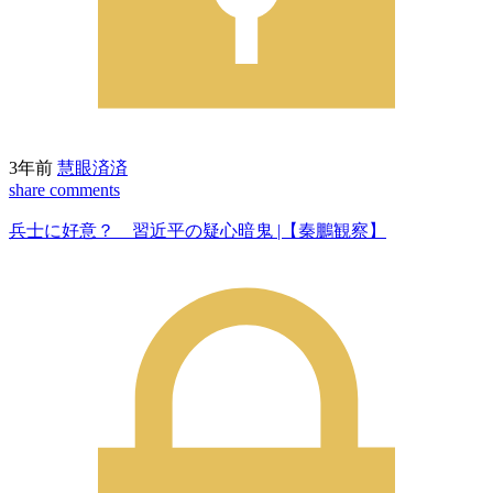
3年前
慧眼済済
share
comments
兵士に好意？ 習近平の疑心暗鬼 |【秦鵬観察】