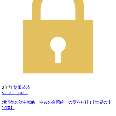
2年前
慧眼済済
share
comments
頼清德の対中戦略、中共の台湾統一の夢を粉砕 |【世界の十
字路】