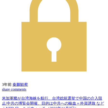
3年前
秦鵬観察
share
comments
米加軍艦が台湾海峡を航行、台湾総統選挙で中国の介入阻
止/中共の博覧会開催、目的は中共への輸血＝外資誘致 など