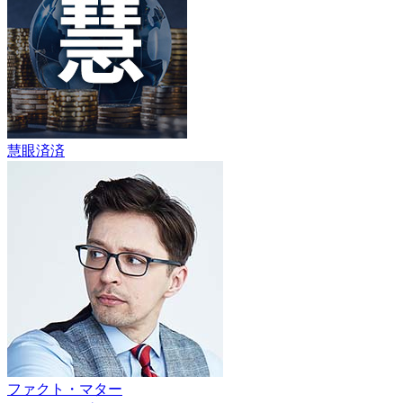
慧眼済済
ファクト・マター