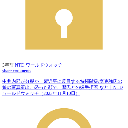
3年前
NTD ワールドウォッチ
share
comments
中共内部が分裂か 習近平に反目する特権階級/李克強氏の
娘の写真流出、怒った顔で、習氏との握手拒否 など｜NTD
ワールドウォッチ（2023年11月10日）