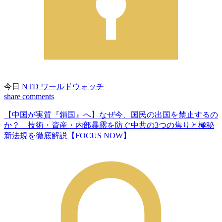
今日
NTD ワールドウォッチ
share
comments
【中国が実質『鎖国』へ】なぜ今、国民の出国を禁止するの
か？ 技術・資産・内部暴露を防ぐ中共の3つの焦りと極秘
新法規を徹底解説【FOCUS NOW】