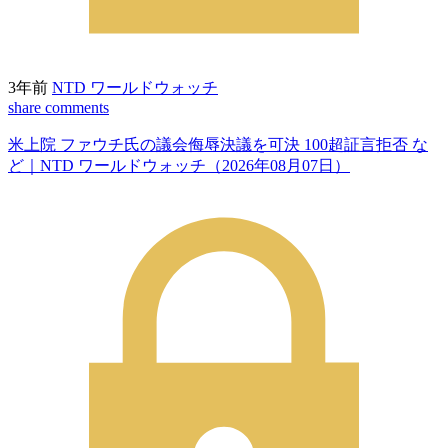
3年前
NTD ワールドウォッチ
share
comments
米上院 ファウチ氏の議会侮辱決議を可決 100超証言拒否 な
ど｜NTD ワールドウォッチ（2026年08月07日）