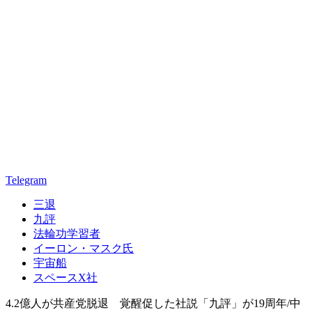
Telegram
三退
九評
法輪功学習者
イーロン・マスク氏
宇宙船
スペースX社
4.2億人が共産党脱退 覚醒促した社説「九評」が19周年/中