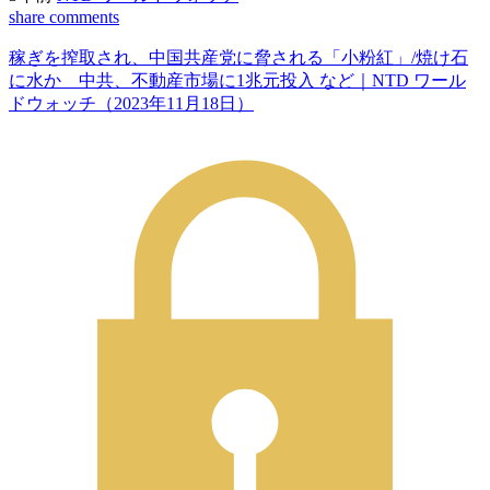
share
comments
稼ぎを搾取され、中国共産党に脅される「小粉紅」/焼け石
に水か 中共、不動産市場に1兆元投入 など｜NTD ワール
ドウォッチ（2023年11月18日）