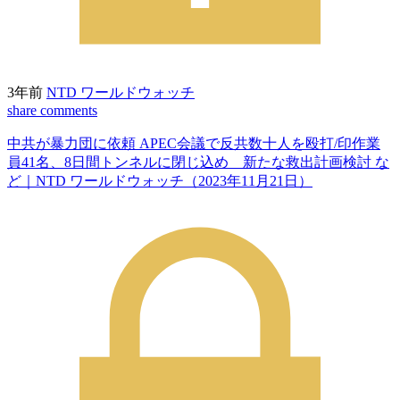
3年前
NTD ワールドウォッチ
share
comments
中共が暴力団に依頼 APEC会議で反共数十人を殴打/印作業
員41名、8日間トンネルに閉じ込め 新たな救出計画検討 な
ど｜NTD ワールドウォッチ（2023年11月21日）