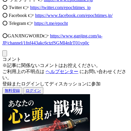
⭕️ Twitter 👉
https://twitter.com/epochtimes_jp
⭕️ Facebook 👉
https://www.facebook.com/epochtimes.jp/
⭕️ Telegram 👉
https://t.me/epocht
⭕️GANJINGWORD👉
https://www.ganjing.com/ja-
JP/channel/1fnf443akc6ctzfSGMl4nIrT01vp0c
コメント
※記事に関係ないコメントはお控えください。
ご利用上の不明点は
ヘルプセンター
にお問い合わせくださ
い。
登録またログインしてディスカッションに参加
無料登録
ログイン