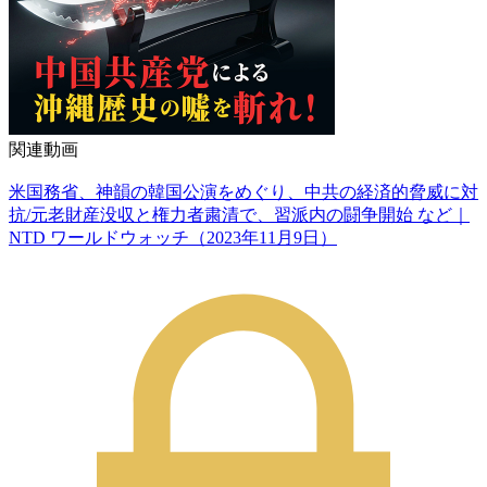
関連動画
米国務省、神韻の韓国公演をめぐり、中共の経済的脅威に対
抗/元老財産没収と権力者粛清で、習派内の闘争開始 など｜
NTD ワールドウォッチ（2023年11月9日）