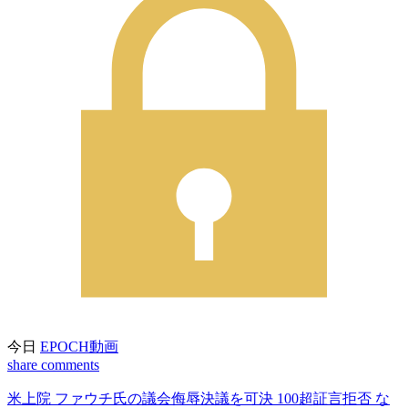
今日
EPOCH動画
share
comments
米上院 ファウチ氏の議会侮辱決議を可決 100超証言拒否 な