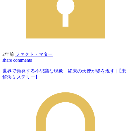
2年前
ファクト・マター
share
comments
世界で頻発する不思議な現象 終末の天使が姿を現す |【未
解決ミステリー】