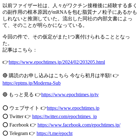
以前ファイザー社は、人々がワクチン接種後に経験する多く
の副作用の根本原因がmRNAを包む脂質ナノ粒子にあるかも
しれないと推測していた。流出した同社の内部文書によっ
て、そのことが明らかになっている。
今回の件で、その仮定がまた1つ裏付けられることとなっ
た。
記事はこちら：
👉
https://www.epochtimes.jp/2024/02/203205.html
🔴 購読のお申し込みはこちら 今なら初月は半額! 👉
https://eptms.jp/Moderna-Sub
🔵 もっと見る 👉
https://www.epochtimes.jp/tv
⭕️ ウェブサイト 👉
https://www.epochtimes.jp​​
⭕️ Twitter 👉
https://twitter.com/epochtimes_jp
⭕️ Facebook 👉
https://www.facebook.com/epochtimes.jp/
⭕️ Telegram 👉
https://t.me/epocht