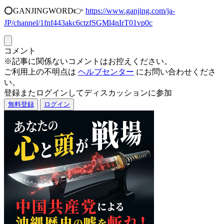
⭕️GANJINGWORD👉
https://www.ganjing.com/ja-
JP/channel/1fnf443akc6ctzfSGMl4nIrT01vp0c
コメント
※記事に関係ないコメントはお控えください。
ご利用上の不明点は
ヘルプセンター
にお問い合わせくださ
い。
登録またログインしてディスカッションに参加
無料登録
ログイン