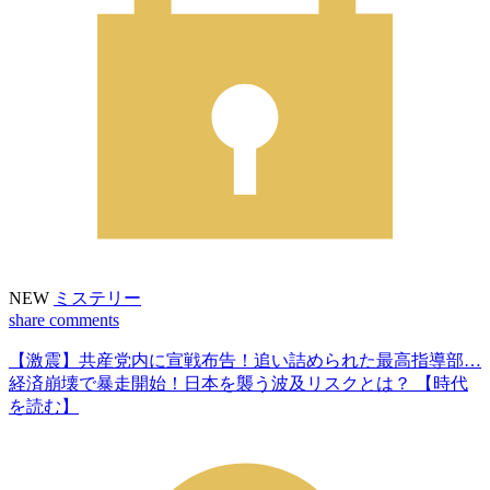
NEW
ミステリー
share
comments
【激震】共産党内に宣戦布告！追い詰められた最高指導部…
経済崩壊で暴走開始！日本を襲う波及リスクとは？ 【時代
を読む】