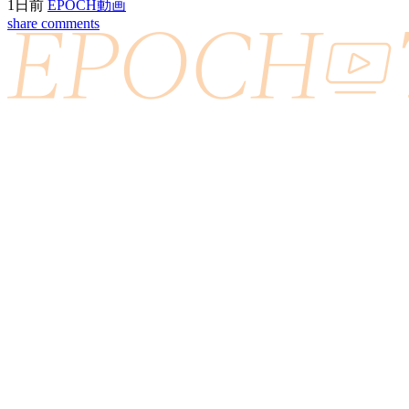
1日前
EPOCH動画
share
comments