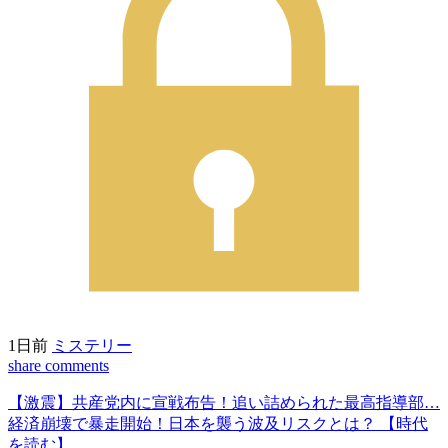
1日前
ミステリー
share
comments
【激震】共産党内に宣戦布告！追い詰められた最高指導部…
経済崩壊で暴走開始！日本を襲う波及リスクとは？ 【時代
を読む】