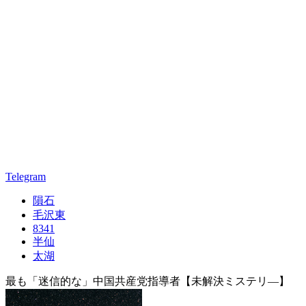
Telegram
隕石
毛沢東
8341
半仙
太湖
最も「迷信的な」中国共産党指導者【未解決ミステリ―】