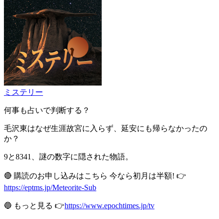
ミステリー
何事も占いで判断する？
毛沢東はなぜ生涯故宮に入らず、延安にも帰らなかったの
か？
9と8341、謎の数字に隠された物語。
🔴 購読のお申し込みはこちら 今なら初月は半額! 👉
https://eptms.jp/Meteorite-Sub
🔵 もっと見る 👉
https://www.epochtimes.jp/tv