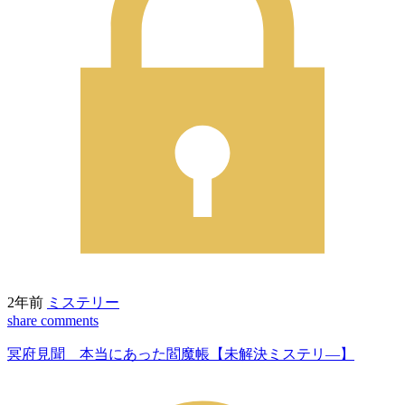
2年前
ミステリー
share
comments
冥府見聞 本当にあった閻魔帳【未解決ミステリ―】