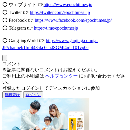
⭕️ ウェブサイト 👉
https://www.epochtimes.jp
⭕️ Twitter 👉
https://twitter.com/epochtimes_jp
⭕️ Facebook 👉
https://www.facebook.com/epochtimes.jp/
⭕️ Telegram 👉
https://t.me/epochtmesjp
⭕️ GangJingWorld 👉
https://www.ganjing.com/ja-
JP/channel/1fnf443akc6ctzfSGMl4nIrT01vp0c
コメント
※記事に関係ないコメントはお控えください。
ご利用上の不明点は
ヘルプセンター
にお問い合わせくださ
い。
登録またログインしてディスカッションに参加
無料登録
ログイン