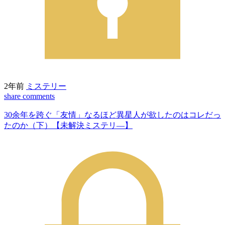
2年前
ミステリー
share
comments
30余年を跨ぐ「友情」なるほど異星人が欲したのはコレだっ
たのか（下）【未解決ミステリ―】