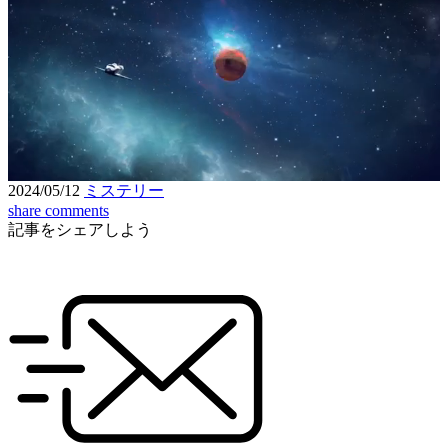
Loaded
:
3.81%
Unmute
Seek
Seek
/
back
forward
10
10
Settings
seconds
seconds
2024/05/12
ミステリー
share
comments
記事をシェアしよう