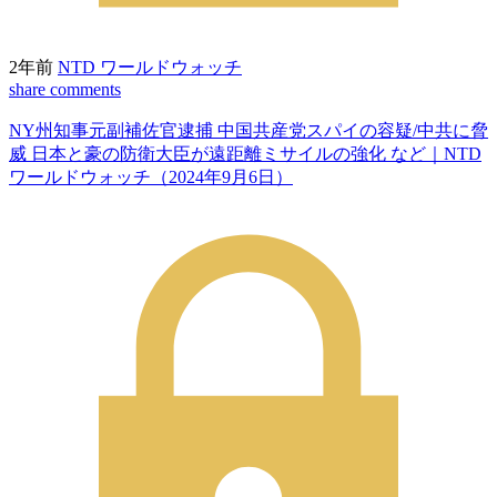
2年前
NTD ワールドウォッチ
share
comments
NY州知事元副補佐官逮捕 中国共産党スパイの容疑/中共に脅
威 日本と豪の防衛大臣が遠距離ミサイルの強化 など｜NTD
ワールドウォッチ（2024年9月6日）