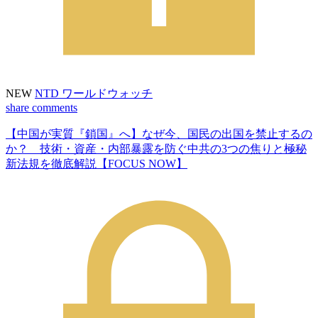
NEW
NTD ワールドウォッチ
share
comments
【中国が実質『鎖国』へ】なぜ今、国民の出国を禁止するの
か？ 技術・資産・内部暴露を防ぐ中共の3つの焦りと極秘
新法規を徹底解説【FOCUS NOW】