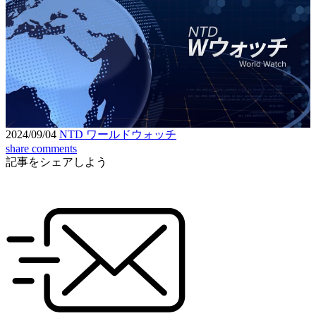
Loaded
:
6.22%
Unmute
Seek
Seek
/
back
forward
10
10
Settings
seconds
seconds
2024/09/04
NTD ワールドウォッチ
share
comments
記事をシェアしよう