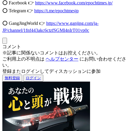
⭕️ Facebook 👉
https://www.facebook.com/epochtimes.jp/
⭕️ Telegram 👉
https://t.me/epochtmesjp
⭕️ GangJingWorld 👉
https://www.ganjing.com/ja-
JP/channel/1fnf443akc6ctzfSGMl4nIrT01vp0c
コメント
※記事に関係ないコメントはお控えください。
ご利用上の不明点は
ヘルプセンター
にお問い合わせくださ
い。
登録またログインしてディスカッションに参加
無料登録
ログイン