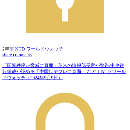
2年前
NTD ワールドウォッチ
share
comments
「国際秩序が脅威に直面」英米の情報部長官が警告/中央銀
行総裁が認める「中国はデフレに直面」 など｜NTD ワール
ドウォッチ（2024年9月9日）