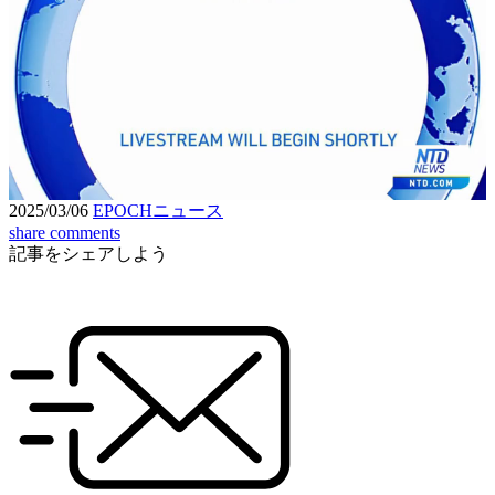
Loaded
:
3.80%
Unmute
Seek
Seek
/
back
forward
10
10
Settings
seconds
seconds
2025/03/06
EPOCHニュース
share
comments
記事をシェアしよう