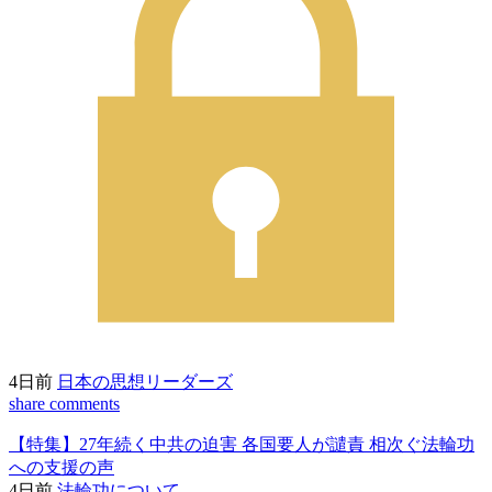
4日前
日本の思想リーダーズ
share
comments
【特集】27年続く中共の迫害 各国要人が譴責 相次ぐ法輪功
への支援の声
4日前
法輪功について