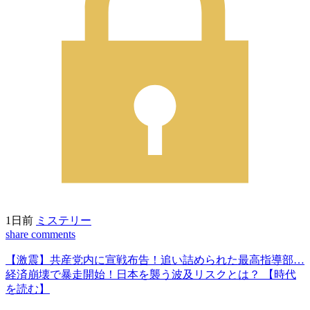
1日前
ミステリー
share
comments
【激震】共産党内に宣戦布告！追い詰められた最高指導部…
経済崩壊で暴走開始！日本を襲う波及リスクとは？ 【時代
を読む】