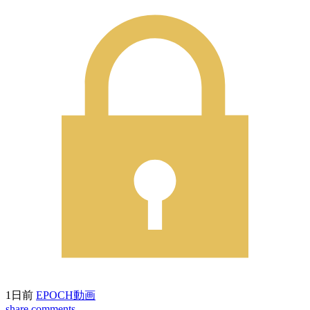
1日前
EPOCH動画
share
comments