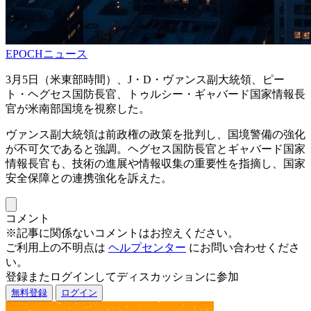
EPOCHニュース
3月5日（米東部時間）、J・D・ヴァンス副大統領、ピー
ト・ヘグセス国防長官、トゥルシー・ギャバード国家情報長
官が米南部国境を視察した。
ヴァンス副大統領は前政権の政策を批判し、国境警備の強化
が不可欠であると強調。ヘグセス国防長官とギャバード国家
情報長官も、技術の進展や情報収集の重要性を指摘し、国家
安全保障との連携強化を訴えた。
コメント
※記事に関係ないコメントはお控えください。
ご利用上の不明点は
ヘルプセンター
にお問い合わせくださ
い。
登録またログインしてディスカッションに参加
無料登録
ログイン