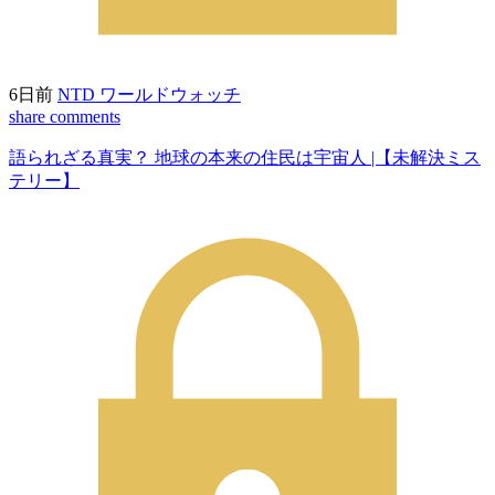
6日前
NTD ワールドウォッチ
share
comments
語られざる真実？ 地球の本来の住民は宇宙人 |【未解決ミス
テリー】