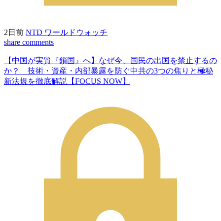
2日前
NTD ワールドウォッチ
share
comments
【中国が実質『鎖国』へ】なぜ今、国民の出国を禁止するの
か？ 技術・資産・内部暴露を防ぐ中共の3つの焦りと極秘
新法規を徹底解説【FOCUS NOW】