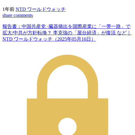
1年前
NTD ワールドウォッチ
share
comments
報告書：中国共産党 ·臓器摘出を国際産業に「一帯一路」で
拡大/中共が方針転換？ 李克強の「屋台経済」が復活 など｜
NTD ワールドウォッチ（2025年05月16日）