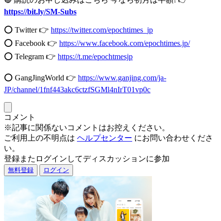
https://bit.ly/SM-Subs
⭕️ Twitter 👉
https://twitter.com/epochtimes_jp
⭕️ Facebook 👉
https://www.facebook.com/epochtimes.jp/
⭕️ Telegram 👉
https://t.me/epochtmesjp
⭕️ GangJingWorld 👉
https://www.ganjing.com/ja-
JP/channel/1fnf443akc6ctzfSGMl4nIrT01vp0c
コメント
※記事に関係ないコメントはお控えください。
ご利用上の不明点は
ヘルプセンター
にお問い合わせくださ
い。
登録またログインしてディスカッションに参加
無料登録
ログイン