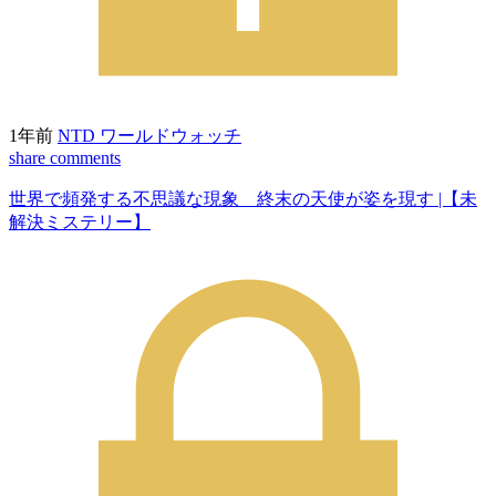
1年前
NTD ワールドウォッチ
share
comments
世界で頻発する不思議な現象 終末の天使が姿を現す |【未
解決ミステリー】