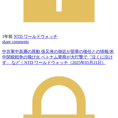
1年前
NTD ワールドウォッチ
share
comments
中共軍中高層の異動 張又侠の側近が苗華の後任との情報/米
中関税戦争の飛び火 ベトナム華商が大打撃で「泣くに泣け
ず」 など｜NTD ワールドウォッチ（2025年05月21日）