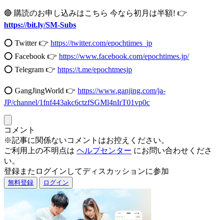
🔴 購読のお申し込みはこちら 今なら初月は半額! 👉
https://bit.ly/SM-Subs
⭕️ Twitter 👉
https://twitter.com/epochtimes_jp
⭕️ Facebook 👉
https://www.facebook.com/epochtimes.jp/
⭕️ Telegram 👉
https://t.me/epochtmesjp
⭕️ GangJingWorld 👉
https://www.ganjing.com/ja-
JP/channel/1fnf443akc6ctzfSGMl4nIrT01vp0c
コメント
※記事に関係ないコメントはお控えください。
ご利用上の不明点は
ヘルプセンター
にお問い合わせくださ
い。
登録またログインしてディスカッションに参加
無料登録
ログイン