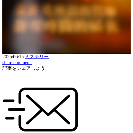
Loaded
:
4.23%
Unmute
Seek
Seek
/
back
forward
10
10
Settings
seconds
seconds
2025/06/15
ミステリー
share
comments
記事をシェアしよう