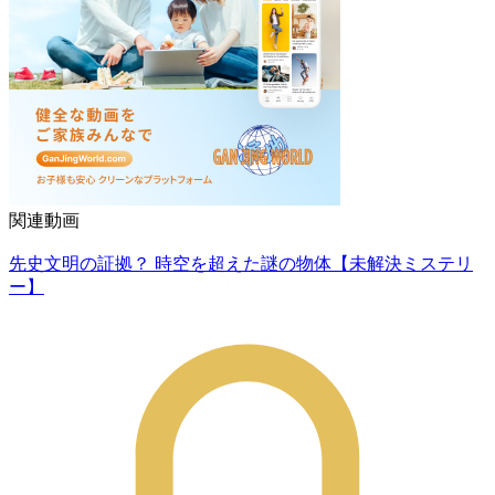
関連動画
先史文明の証拠？ 時空を超えた謎の物体【未解決ミステリ
ー】