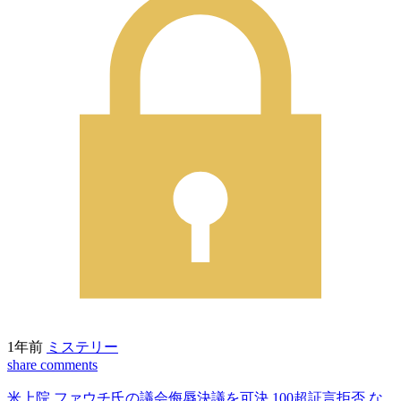
1年前
ミステリー
share
comments
米上院 ファウチ氏の議会侮辱決議を可決 100超証言拒否 な