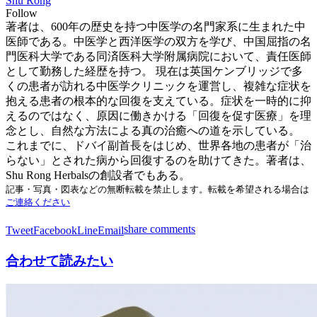
Shu Rong
Follow
著者は、600年の歴史を持つ中医学の名門家系に生まれた中
医師である。中医学と西洋医学の双方を学び、中国屈指の名
門医科大学である同済医科大学附属病院において、責任医師
として勤務した経歴を持つ。 現在は英国ケンブリッジで多
くの患者が訪れる中医学クリニックを運営し、複雑な症状を
抱える患者の根本的な回復を支えている。症状を一時的に抑
えるのではなく、原因に働きかける「回復を促す医療」を理
念とし、自然な方法による真の治癒への道を示している。
これまでに、ドバイ副首長をはじめ、世界各地の患者が「治
らない」とされた病から回復するのを助けてきた。著者は、
Shu Rong Herbalsの創設者でもある。
記事・写真・図表などの無断転載を禁止します。転載を希望される場合は
ご連絡ください
share
comments
Tweet
Facebook
Line
Email
合わせて読みたい