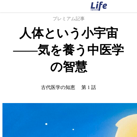
プレミアム記事
人体という小宇宙
――気を養う中医学
の智慧
古代医学の知恵
第 1 話