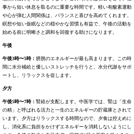
事から短い休息を取るのに重要な時間です。軽い有酸素運動
や心が弾む人間関係は、バランスと喜びを高めてくれます。
瞑想や短い仮眠などの穏やかな習慣も有益で、午後の活動を
始める前に明晰さと調和を回復する助けになります。
午後
午後3時〜5時：
膀胱のエネルギーが最も高まります。この時
間に水分補給と優しいストレッチを行うと、水分代謝をサポ
ートし、リラックスを促します。
夕方
午後5時〜7時：
腎経が支配します。中医学では、腎は「生命
の精」と呼ばれる活力と一生のエネルギーの貯蔵庫とされて
います。夕方はリラックスする時間なので、夕食は控えめに
し、消化系に負担をかけずエネルギーを消耗しないようにし