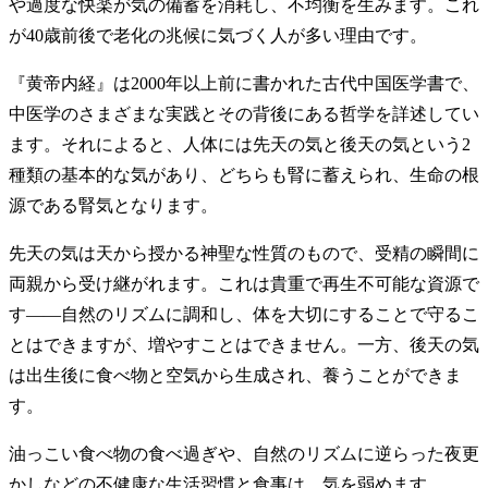
や過度な快楽が気の備蓄を消耗し、不均衡を生みます。これ
が40歳前後で老化の兆候に気づく人が多い理由です。
『黄帝内経』は2000年以上前に書かれた古代中国医学書で、
中医学のさまざまな実践とその背後にある哲学を詳述してい
ます。それによると、人体には先天の気と後天の気という2
種類の基本的な気があり、どちらも腎に蓄えられ、生命の根
源である腎気となります。
先天の気は天から授かる神聖な性質のもので、受精の瞬間に
両親から受け継がれます。これは貴重で再生不可能な資源で
す——自然のリズムに調和し、体を大切にすることで守るこ
とはできますが、増やすことはできません。一方、後天の気
は出生後に食べ物と空気から生成され、養うことができま
す。
油っこい食べ物の食べ過ぎや、自然のリズムに逆らった夜更
かしなどの不健康な生活習慣と食事は、気を弱めます。