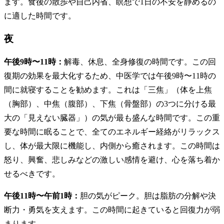
ます。食後の散歩や自己内省、瞑想で1日の不安を静めるの
に適した時間です。
夜
午後9時〜11時：
解毒、休息、全身修復の時間です。この回
復期の効果を最大化するため、中医学では午後9時〜11時の
間に就寝することを勧めます。これは「三焦」（体を上焦
（胸部）、中焦（腹部）、下焦（骨盤部）の3つに分ける最
大の「見えない臓器」）の気が最も盛んな時間です。この重
要な時間に眠ることで、全てのエネルギー経絡がリラックス
し、体が最大限に機能し、内側から癒されます。この時間は
怒り、興奮、悲しみなどの激しい感情を避け、心を落ち着か
せるべきです。
午後11時〜午前1時：
胆の気がピーク。胆は脂肪の分解や決
断力・勇気を支えます。この時間に起きていると回復力が弱
まります。