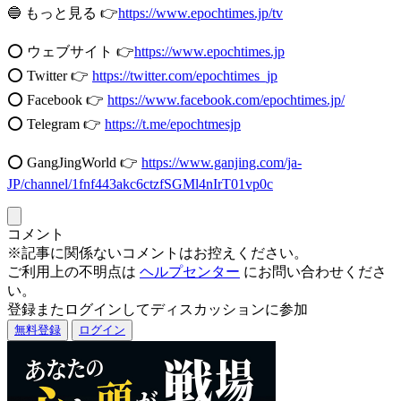
🔵 もっと見る 👉
https://www.epochtimes.jp/tv
⭕️ ウェブサイト 👉
https://www.epochtimes.jp
⭕️ Twitter 👉
https://twitter.com/epochtimes_jp
⭕️ Facebook 👉
https://www.facebook.com/epochtimes.jp/
⭕️ Telegram 👉
https://t.me/epochtmesjp
⭕️ GangJingWorld 👉
https://www.ganjing.com/ja-
JP/channel/1fnf443akc6ctzfSGMl4nIrT01vp0c
コメント
※記事に関係ないコメントはお控えください。
ご利用上の不明点は
ヘルプセンター
にお問い合わせくださ
い。
登録またログインしてディスカッションに参加
無料登録
ログイン