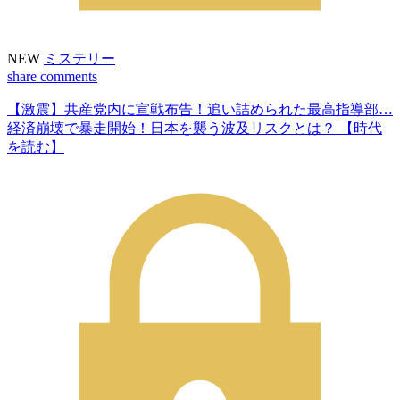
NEW
ミステリー
share
comments
【激震】共産党内に宣戦布告！追い詰められた最高指導部…
経済崩壊で暴走開始！日本を襲う波及リスクとは？ 【時代
を読む】