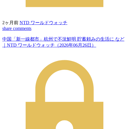
2ヶ月前
NTD ワールドウォッチ
share
comments
中国「新一線都市」杭州で不況鮮明 貯蓄頼みの生活に など
｜NTD ワールドウォッチ（2026年06月26日）