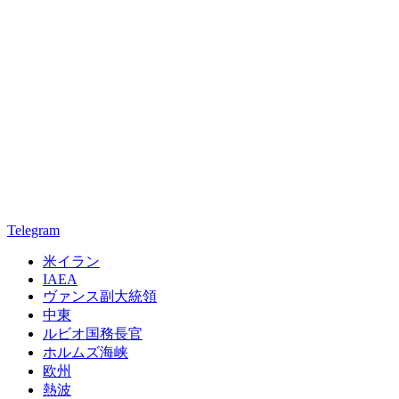
Telegram
米イラン
IAEA
ヴァンス副大統領
中東
ルビオ国務長官
ホルムズ海峡
欧州
熱波