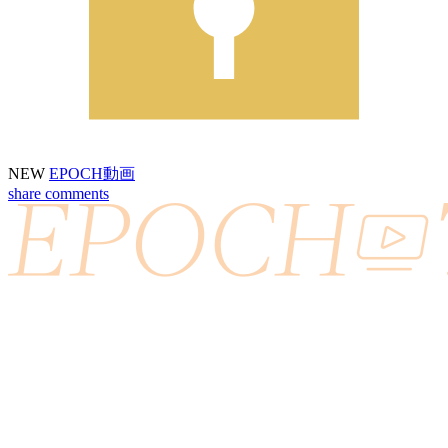
NEW
EPOCH動画
share
comments