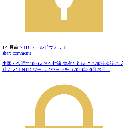
1ヶ月前
NTD ワールドウォッチ
share
comments
中国・合肥で1000人超が抗議 警察と対峙 ごみ施設建設に反
対 など｜NTD ワールドウォッチ（2026年06月29日）