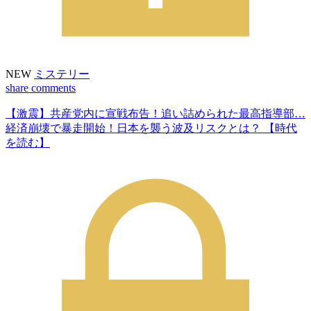
NEW
ミステリー
share
comments
【激震】共産党内に宣戦布告！追い詰められた最高指導部…
経済崩壊で暴走開始！日本を襲う波及リスクとは？ 【時代
を読む】