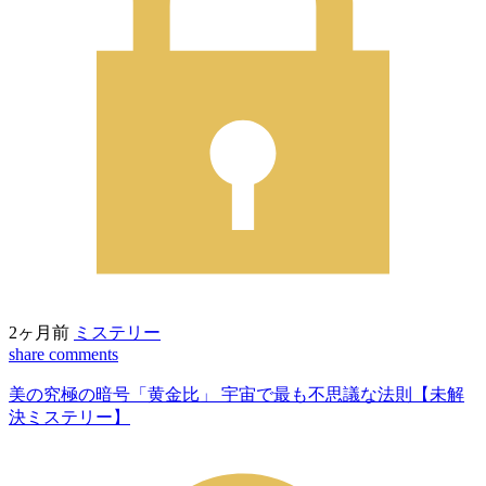
2ヶ月前
ミステリー
share
comments
美の究極の暗号「黄金比」 宇宙で最も不思議な法則【未解
決ミステリー】