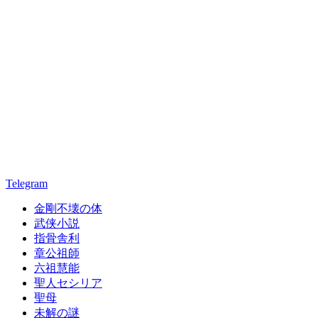
Telegram
金剛不壊の体
武侠小説
指骨舎利
章公祖師
六祖慧能
聖人セシリア
聖母
未解の謎