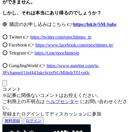
ができません。
しかし、それは本当にあり得るのでしょうか？
🔴 購読のお申し込みはこちら 👉
https://bit.ly/SM-Subs
⭕️ Twitter 👉
https://twitter.com/epochtimes_jp
⭕️ Facebook 👉
https://www.facebook.com/epochtimes.jp/
⭕️ Telegram 👉
https://t.me/epochtmesjp
⭕️ GangJingWorld 👉
https://www.ganjing.com/ja-
JP/channel/1fnf443akc6ctzfSGMl4nIrT01vp0c
コメント
※記事に関係ないコメントはお控えください。
ご利用上の不明点は
ヘルプセンター
にお問い合わせくださ
い。
登録またログインしてディスカッションに参加
無料登録
ログイン