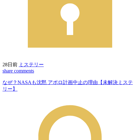
28日前
ミステリー
share
comments
なぜ？NASAも沈黙 アポロ計画中止の理由【未解決ミステ
リー】