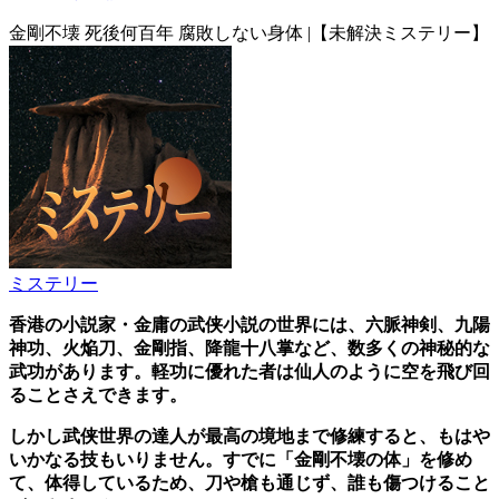
金剛不壊 死後何百年 腐敗しない身体 |【未解決ミステリー】
ミステリー
香港の小説家・金庸の武侠小説の世界には、六脈神剣、九陽
神功、火焔刀、金剛指、降龍十八掌など、数多くの神秘的な
武功があります。軽功に優れた者は仙人のように空を飛び回
ることさえできます。
しかし武侠世界の達人が最高の境地まで修練すると、もはや
いかなる技もいりません。すでに「金剛不壊の体」を修め
て、体得しているため、刀や槍も通じず、誰も傷つけること