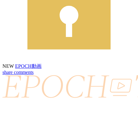
NEW
EPOCH動画
share
comments